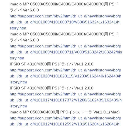
imagio MP C5000/C5000it/C4000/C4000it/C4000RC用 PSド
ライバ Ver.6.0.0
http://support.ricoh.com/bbv2/html/dr_ut_d/new/history/w/bb/p
ub_j/dr_ut_d/4101009/4101009710/V600/5163241/163241/hi
story.htm
imagio MP C5000/C5000it/C4000/C4000it/C4000RC用 PSド
ライバ Ver.6.0.0
http://support.ricoh.com/bbv2/html/dr_ut_d/new/history/w/bb/p
ub_j/dr_ut_d/4101009/4101009711/V600/5163242/163242/his
tory.htm
IPSiO SP 4310/4300用 PSドライバ Ver.1.2.0.0
http://support.ricoh.com/bbv2/html/dr_ut_d/new/history/w/bb/p
ub_j/dr_ut_d/4101020/4101020115/V1200/5162440/162440/h
istory.htm
IPSiO SP 4310/4300用 PSドライバ Ver.1.2.0.0
http://support.ricoh.com/bbv2/html/dr_ut_d/new/history/w/bb/p
ub_j/dr_ut_d/4101017/4101017372/V1200/5162439/162439/h
istory.htm
imagio MP C5000/C4000用 PPDインストーラ Ver.1.0.1(Mac)
http://support.ricoh.com/bbv2/html/dr_ut_d/new/history/w/bb/p
ub_j/dr_ut_d/4101012/4101012592/V101/5162041/162041/hi