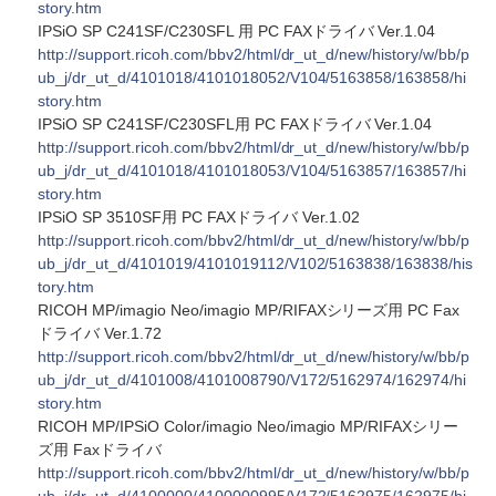
story.htm
IPSiO SP C241SF/C230SFL 用 PC FAXドライバ Ver.1.04
http://support.ricoh.com/bbv2/html/dr_ut_d/new/history/w/bb/p
ub_j/dr_ut_d/4101018/4101018052/V104/5163858/163858/hi
story.htm
IPSiO SP C241SF/C230SFL用 PC FAXドライバ Ver.1.04
http://support.ricoh.com/bbv2/html/dr_ut_d/new/history/w/bb/p
ub_j/dr_ut_d/4101018/4101018053/V104/5163857/163857/hi
story.htm
IPSiO SP 3510SF用 PC FAXドライバ Ver.1.02
http://support.ricoh.com/bbv2/html/dr_ut_d/new/history/w/bb/p
ub_j/dr_ut_d/4101019/4101019112/V102/5163838/163838/his
tory.htm
RICOH MP/imagio Neo/imagio MP/RIFAXシリーズ用 PC Fax
ドライバ Ver.1.72
http://support.ricoh.com/bbv2/html/dr_ut_d/new/history/w/bb/p
ub_j/dr_ut_d/4101008/4101008790/V172/5162974/162974/hi
story.htm
RICOH MP/IPSiO Color/imagio Neo/imagio MP/RIFAXシリー
ズ用 Faxドライバ
http://support.ricoh.com/bbv2/html/dr_ut_d/new/history/w/bb/p