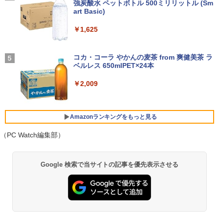
新品｜インテル 第14世代 Core i5-4590 i
軽量 ブルートゥースHi-Fi 最大36時間再生 ぶ
強炭酸水 ペットボトル 500ミリリットル (Sm
￥250
￥792
ター 15.6インチ フルHD 4K 144Hz タッ
5 i7-14700F｜ SSD 256GB～2TB｜メモ
るーとゅーす コードレス ENCノイズキャン
art Basic)
￥14,800
チパネル バッテリー内蔵 無線接続 12モ
リ 8～64GB DDR4/5｜ デスクトップPC
セリング 自動ペアリング Type-C充電 マイク
デル選択 非光沢 IPSパネル Type-C HDM
2年保証 激安 高性能 ゲーム 本体のみ PC
付き 防水 タッチ式音量調整 スポーツ/通勤/通
￥1,625
I 軽量 薄型 リモートワーク ディスプレイ
高スペッ 初期設定済み
学/WEB会議(ホワイト)
持ち運び ポータブルモニター
【全巻】 天幕のジャードゥーガル 1-6巻
Amazon(アマゾン) タブレットPC New F
BUGS LIFE
5
4
￥45,700
￥1,964
セット （ボニータ・コミックス） [ トマ
ire Max 11(2023年発売) グレー B0B2SD
￥12,480
コカ・コーラ やかんの麦茶 from 爽健美茶 ラ
トスープ ]
8BVX ［11型 /Wi-Fiモデル /ストレージ：
ベルレス 650mlPET×24本
￥250
64GB］ B0B2SD8BVX [振込不可]
￥5,280
Xiaomi シャオミ REDMI Buds 8 Lite ワイヤ
￥2,009
【今だけP10倍！大量還元！】一体型デ
レスイヤホン Bluetooth 5.4 ノイズキャンセ
￥19,980
4
I.O DATA アイオーデータ/ゲーミングモ
5
スクトップパソコン VETESA 22型液晶
リング ANC 36時間再生
ニター23.8インチ/GigaCrysta/EX-LDGC
第2世代Core i5 Windows11搭載 Office
243HDB/138S0214285Q/Bランク/81
付き メモリ8GB SSD256GB 初期設定済
￥3,480
【中古】
Amazonランキングをもっと見る
み USB2.0 Wi-Fi無線LAN対応 キーボー
中古 ノートパソコン 12.5インチ Corei5
5
ド＆マウス付属 在宅勤務 学生向け 初心
第6世代 最大SSD512G 最大メモリ16G
（PC Watch編集部）
￥13,900
者向け 高性能PC 新品
WPS office付き Windows11 初期設定済
み HP EliteBook 820G3 WEBカメラ搭載
￥39,900
薬屋のひとりごと 17巻 (デジタル版ビッグガ
整備済み ネット閲覧 メール用 初心者向
Google 検索で当サイトの記事を優先表示させる
ンガンコミックス)
け 薄型軽量 持ち便利 中古パソコン ノー
トパソコン中古 ノートPC 安心保証
￥770
＼マラソン限定値引／【新品 当日出荷】
￥18,600
5
新生活応援 7点 セット ゲーミングPC ゲ
ーミングパソコン デスクトップパソコン
GeForce RTX5060 Ryzen7 5700X Wind
異世界居酒屋「のぶ」(22) (角川コミックス・