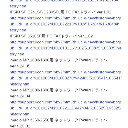
ub_j/dr_ut_d/4100000/4100000995/V172/5162975/162975/hi
story.htm
IPSiO SP C241SF/C230SFL用 PC FAXドライバ Ver.1.02
http://support.ricoh.com/bbv2/html/dr_ut_d/new/history/w/bb/p
ub_j/dr_ut_d/4101022/4101022213/V102/5163848/163848/hi
story.htm
IPSiO SP 3510SF用 PC FAXドライバ Ver.1.02
http://support.ricoh.com/bbv2/html/dr_ut_d/new/history/w/bb/p
ub_j/dr_ut_d/4101019/4101019111/V102/5163839/163839/his
tory.htm
imagio MP 1600/1300用 ネットワークTWAINドライバ
Ver.4.24.05
http://support.ricoh.com/bbv2/html/dr_ut_d/new/history/w/bb/p
ub_j/dr_ut_d/4101009/4101009270/V42405/5163541/163541/
history.htm
imagio MP 1600/1300用 ネットワークTWAINドライバ
Ver.4.24.04
http://support.ricoh.com/bbv2/html/dr_ut_d/new/history/w/bb/p
ub_j/dr_ut_d/4101022/4101022112/V42404/5163525/163525/
history.htm
imagio MP 3350/2550用 ネットワークTWAINドライバ
Ver.4.26.01