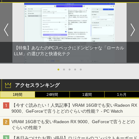
【特集】あなたのPCスペックにドンピシャな「ローカル
LLM」の選び方と快適化テク
●
●
●
●
●
アクセスランキング
1時間
24時間
1週間
1カ月
【今すぐ読みたい！人気記事】VRAM 16GBでも安いRadeon RX
9000、GeForceで言うとどのぐらいの性能？ - PC Watch
VRAM 16GBでも安いRadeon RX 9000、GeForceで言うとどの
ぐらいの性能？
【本日みつけたお買い得品】ロジクールのコンパクトキーボード