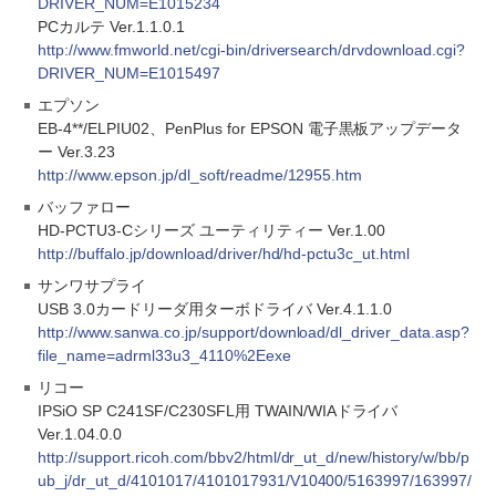
DRIVER_NUM=E1015234
PCカルテ Ver.1.1.0.1
http://www.fmworld.net/cgi-bin/driversearch/drvdownload.cgi?
DRIVER_NUM=E1015497
エプソン
EB-4**/ELPIU02、PenPlus for EPSON 電子黒板アップデータ
ー Ver.3.23
http://www.epson.jp/dl_soft/readme/12955.htm
バッファロー
HD-PCTU3-Cシリーズ ユーティリティー Ver.1.00
http://buffalo.jp/download/driver/hd/hd-pctu3c_ut.html
サンワサプライ
USB 3.0カードリーダ用ターボドライバ Ver.4.1.1.0
http://www.sanwa.co.jp/support/download/dl_driver_data.asp?
file_name=adrml33u3_4110%2Eexe
リコー
IPSiO SP C241SF/C230SFL用 TWAIN/WIAドライバ
Ver.1.04.0.0
http://support.ricoh.com/bbv2/html/dr_ut_d/new/history/w/bb/p
ub_j/dr_ut_d/4101017/4101017931/V10400/5163997/163997/