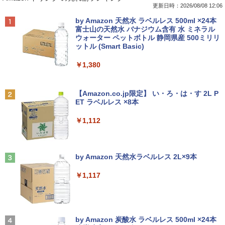
付き 初心者向けノートPC 初期設定済 1
B、SSD:選択可能(256GBor512GBor1T
非光沢 IPSパネル SXGA 1280×1024 DVI
更新日時：2026/08/08 12:06
5.6型 インテル高速CPU ランダムで発送
B)/フルHD（1920x1080）液晶モニタ/光
VGA VESA準拠【中古】
￥1,210
Anker Soundcore P40i オフホワイト
BRUCE WAYNE feat. Flo Milli, ATL Jacob
by Amazon 天然水 ラベルレス 500ml ×24本
メモリ4GB～ 高速SSD1TB 最大 フルHD
学ドライブ/5.8Ghz WI-FI/Bluetooth/Wi
[Explicit]
富士山の天然水 バナジウム含有 水 ミネラル
Webカメラ zoom 軽量薄型 無線 型番更
ndows11 Pro & KINGSOFT WPS Offic
￥3,200
ウォーター ペットボトル 静岡県産 500ミリリ
￥7,990
新で在庫処分
e/HDMI/デスクトップパソコン(再生中古
ットル (Smart Basic)
￥250
品)
￥9,980
ちいかわ なんか小さくてかわいいやつ
2
￥1,380
￥41,800
（3） （ワイドKC） [ ナガノ ]
【おまかせ】モニター 23インチ 1920x1
2
080 フルHD HDMI PCモニター 中古ディ
Anker Soundcore P31i ブラック
BRUCE WAYNE feat. Flo Milli, ATL Jacob
スプレイ
￥1,210
[Explicit]
【Amazon.co.jp限定】 い・ろ・は・す 2L P
Panasonic CF-SV8RFCVS Core i5 836
2
ET ラベルレス ×8本
￥5,990
5U 1.6GHz/8GB/256GB(SSD)/12.1W/W
【初期設定済み】デスクトップパソコン
￥6,600
2
￥250
UXGA(1920x1200)/Win11 外装割れあり
一体型 2026新品 パソコン 一体型PC 24
￥1,112
【中古】【20260729】
型 21.5型 Windows11 Office付き｜フル
HD液晶一体型 インテル Core i5 Core i7
ちいかわ なんか小さくてかわいいやつ
3
｜ SSD 128GB～1TB｜メモリ8GB 16G
￥12,300
（2） （ワイドKC） [ ナガノ ]
ASUS エイスース 液晶ディスプレイ Ey
3
B｜ キーボード マウス付 2年保証 安い P
Anker Soundcore Liberty 5 ミッドナイトブ
On My Road (Stadium ver.)
e Care [ 21.45型 / フルHD(1920×1080) /
C 初期設定済み テレワーク 在宅勤務
ラック
by Amazon 天然水ラベルレス 2L×9本
￥1,210
ワイド ] ブラック VP227HF
￥250
￥47,700
￥14,990
￥1,117
Panasonic Let's note CF-SZ6/12.1型F
￥10,980
3
HD / 第7世代 Core i3-7100U /中古ノート
パソコン win11 office付・整備済み品・
メモリ8GB / 高速SSD搭載 / Webカメラ /
アンダーニンジャ（18） 【電子書籍】[
4
HDMI・VGA / WiFi / 超軽量モバイルノー
「楽天ランキング1位」 デスクトップパ
【2026年アップグレード版】AOKIMI ワイヤ
On My Road (Stadium ver.)
花沢健吾 ]
3
＼本日限定500円値下げ／＼楽天1位！20
4
ト ・初期設定不要
ソコン Windows11 Office付き パソコン
レスイヤホン bluetooth イヤホン V12 小型
by Amazon 炭酸水 ラベルレス 500ml ×24本
26年最新の超軽量超薄型／モバイルモニ