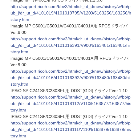
imagio MP W4001用 RPCSドライバ Ver.1.2.0.0
http://support.ricoh.com/bbv2/html/dr_ut_d/new/history/w/bb/p
ub_j/dr_ut_d/4101019/4101019795/V1200/5163256/163256/h
istory.htm
imagio MP C5001/C5001A/C4001/C4001A用 RPCSドライバ
Ver.9.00
http://support.ricoh.com/bbv2/html/dr_ut_d/new/history/w/bb/p
ub_j/dr_ut_d/4101016/4101016391/V900/5163481/163481/hi
story.htm
imagio MP C5001/C5001A/C4001/C4001A 用 RPCSドライバ
Ver.9.00
http://support.ricoh.com/bbv2/html/dr_ut_d/new/history/w/bb/p
ub_j/dr_ut_d/4101016/4101016392/V900/5163480/163480/hi
story.htm
IPSiO SP C241SF/C230SFL用 DDST(GDI)ドライバ Ver.1.10
http://support.ricoh.com/bbv2/html/dr_ut_d/new/history/w/bb/p
ub_j/dr_ut_d/4101018/4101018112/V110/5163877/163877/his
tory.htm
IPSiO SP C241SF/C230SFL用 DDST(GDI)ドライバ Ver.1.10
http://support.ricoh.com/bbv2/html/dr_ut_d/new/history/w/bb/p
ub_j/dr_ut_d/4101018/4101018111/V110/5163879/163879/his
tory.htm