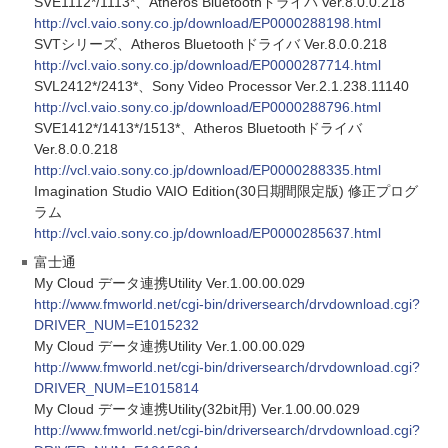
SVE1112*/1113*、Atheros Bluetoothドライバ Ver.8.0.0.218
http://vcl.vaio.sony.co.jp/download/EP0000288198.html
SVTシリーズ、Atheros Bluetoothドライバ Ver.8.0.0.218
http://vcl.vaio.sony.co.jp/download/EP0000287714.html
SVL2412*/2413*、Sony Video Processor Ver.2.1.238.11140
http://vcl.vaio.sony.co.jp/download/EP0000288796.html
SVE1412*/1413*/1513*、Atheros Bluetoothドライバ
Ver.8.0.0.218
http://vcl.vaio.sony.co.jp/download/EP0000288335.html
Imagination Studio VAIO Edition(30日期間限定版) 修正プログ
ラム
http://vcl.vaio.sony.co.jp/download/EP0000285637.html
富士通
My Cloud データ連携Utility Ver.1.00.00.029
http://www.fmworld.net/cgi-bin/driversearch/drvdownload.cgi?
DRIVER_NUM=E1015232
My Cloud データ連携Utility Ver.1.00.00.029
http://www.fmworld.net/cgi-bin/driversearch/drvdownload.cgi?
DRIVER_NUM=E1015814
My Cloud データ連携Utility(32bit用) Ver.1.00.00.029
http://www.fmworld.net/cgi-bin/driversearch/drvdownload.cgi?