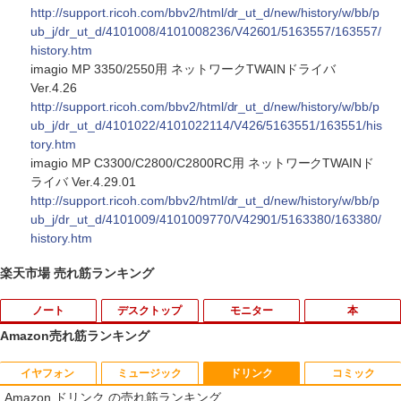
http://support.ricoh.com/bbv2/html/dr_ut_d/new/history/w/bb/p
ub_j/dr_ut_d/4101008/4101008236/V42601/5163557/163557/
history.htm
imagio MP 3350/2550用 ネットワークTWAINドライバ
Ver.4.26
http://support.ricoh.com/bbv2/html/dr_ut_d/new/history/w/bb/p
ub_j/dr_ut_d/4101022/4101022114/V426/5163551/163551/his
tory.htm
imagio MP C3300/C2800/C2800RC用 ネットワークTWAINド
ライバ Ver.4.29.01
http://support.ricoh.com/bbv2/html/dr_ut_d/new/history/w/bb/p
ub_j/dr_ut_d/4101009/4101009770/V42901/5163380/163380/
history.htm
楽天市場 売れ筋ランキング
ノート
デスクトップ
モニター
本
Amazon売れ筋ランキング
イヤフォン
ミュージック
ドリンク
コミック
【期間限定破格金額！】新生活 新古品 W
【Dell Core-i7 & 24インチ2台液晶PCセ
NEC LCD-AS193Mi 19インチ スクエア
ちいかわ なんか小さくてかわいいやつ
1
1
1
1
Amazon ドリンク の売れ筋ランキング
in11搭載 パソコンノートパソコンoffice
ット】intel Core i7-7700、RAM:16G
LED液晶モニター 薄型 液晶ディスプレイ
（4） （ワイドKC） [ ナガノ ]