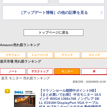
［アップデート情報］の他の記事を見る
トップページに戻る
Amazon売れ筋ランキング
イヤフォン
ミュージック
ドリンク
コミック
楽天市場 売れ筋ランキング
ノート
デスクトップ
モニター
本
Anker Soundcore P40i オフホワイト
BRUCE WAYNE feat. Flo Milli, ATL Jacob
by Amazon 天然水 ラベルレス 500ml ×24本
薬屋のひとりごと 17巻 (デジタル版ビッグガ
[Explicit]
富士山の天然水 バナジウム含有 水 ミネラル
ンガンコミックス)
楽天 モニター 売れ筋ランキング
ウォーター ペットボトル 静岡県産 500ミリリ
￥7,990
更新日時：2026/08/09 10:00
ットル (Smart Basic)
￥250
￥770
【マラソン限定価格】中古 NEC Lavie N
【訳あり品】中古パソコン | NEC | Mate
【マラソンセール期間中ポイント5倍】
1
1
1
￥1,380
S700/NAB Core i7 8565U 第8世代CPU
MKM34B-1 | Windows11 | デスクトップ
【まとめ買いでお得】 中古モニター 18.5
メモリ8GB SSD480GB+SSD16GB[Opta
| 一年保証 | 第7世代 | Core i5 7500 3.4
インチ WXGA 1366x768 ノングレア DE
Anker Soundcore P31i ブラック
BRUCE WAYNE feat. Flo Milli, ATL Jacob
異世界居酒屋「のぶ」(22) (角川コミックス・
neMemory]内蔵 15インチ フルHD Wind
(〜最大3.8)GHz | MEM:8GB | SSD:256G
LL E1916H DisplayPort VGA ケーブル
[Explicit]
エース)
【Amazon.co.jp限定】 い・ろ・は・す 2L P
ows11 Home WEBカメラ 無線LAN テン
B | DVD-ROM | 無線LAN:あり | Win11Pr
付き サブモニターにおすすめ 動作確認済