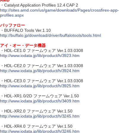
AMD
・Catalyst Application Profiles 12.4 CAP 2
http://sites.amd.com/us/game/downloads/Pages/crossfirex-app-
profiles.aspx
バッファロー
・BUFFALO Tools Ver.1.10
http://buffalo.jp/download/driver/buffalotools/tools.html
アイ・オー・データ機器
・HDL-CE1.0 ファームウェア Ver.1.03.0308
http://www.iodata.jp/lib/product/h/3923.htm
・HDL-CE2.0 ファームウェア Ver.1.03.0308
http://www.iodata.jp/lib/product/h/3924.htm
・HDL-CE3.0 ファームウェア Ver.1.03.0308
http://www.iodata.jp/lib/product/h/3925.htm
・HDL-XR1.0/2D ファームウェア Ver.1.50
http://www.iodata.jp/lib/product/h/3409.htm
・HDL-XR2.0 ファームウェア Ver.1.50
http://www.iodata.jp/lib/product/h/3245.htm
・HDL-XR4.0 ファームウェア Ver.1.50
http://www.iodata.jp/lib/product/h/3246.htm