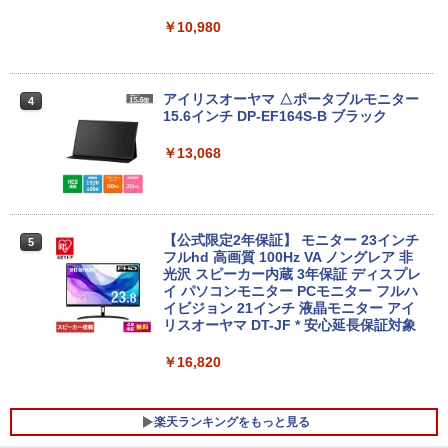
olaris Office搭載 最新MicrosoftOffice2
リング ANC 36時間再生
￥998
024可 Windows11 長期保証 中古PC
￥61,999
￥10,980
￥3,480
￥18,000
【中古ゲーミングPC】ドスパラ GALLE
アイリスオーヤマ △ポータブルモニター
4
4
RIA RT5 / GeForce GTX 1660 / Ryzen 5
15.6インチ DP-EF164S-B ブラック
良品 フルHD 13.3インチ TOSHIBA dyna
2600 / 16GB / M.2 SSD 256GB + HDD 1
4
book G83/M / Windows11/ 高性能 第8
TB / Windows11
￥13,068
世代Core i5-8250u/ 8GB/ 爆速NVMe式2
56GB-SSD/ カメラ/ 無線/ リカバリ/ Offi
￥49,980
ce付/ Win11【中古ノートパソコン 中古
パソコン 中古PC Office付きWindows1
1】 税込送料無料 あす楽対応 即日発送
【公式限定2年保証】 モニター 23インチ
5
フルhd 高画質 100Hz VA ノングレア 非
【全品最大2500円OFFクーポン】【第8
5
￥18,990
光沢 スピーカー内蔵 3年保証 ディスプレ
世代 i7 高性能ビジネス PC】 Core i7 第
イ パソコンモニター PCモニター フルハ
8世代 Dell OptiPlex 3060 SFF Office付
イビジョン 21インチ 液晶モニター アイ
き Win11 メモリ16GB/32GB SSD256G
リスオーヤマ DT-JF * 安心延長保証対象
B/512GB/1TB USB3.0 WIFI子機付 DVD
Panasonic Let's note CF-LV7 軽量 14
HDMI DisplayPort 2画面出力 中古パソ
5
型 FHD(1920×1080)ノートパソコン 第8
コン pc デスクトップPC 本体
￥16,820
世代 Core i5/メモリ 8GB/SSD 256GB/W
EBカメラ/WIFI/HDMI/VGA win11&office
￥41,999
2019搭載整備済み品/送料無料
楽天ランキングをもっと見る