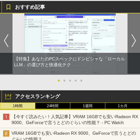
￥22,500
おすすめ記事
【 限定生産・特典つき 】YUZURU2027
1
羽生結弦カレンダー壁掛け版 [ 能登 直 ]
￥5,170
【特集】あなたのPCスペックにドンピシャな「ローカル
夢をかなえるゾウ 子ども版1 おかしな
LLM」の選び方と快適化テク
2
神様ガネーシャとひみつの教え [ 水野敬
也 ]
●
●
●
●
●
￥1,650
アクセスランキング
1時間
24時間
1週間
1カ月
【中古】 ホルトハウス房子のお菓子
3
【今すぐ読みたい！人気記事】VRAM 16GBでも安いRadeon RX
￥20,585
9000、GeForceで言うとどのぐらいの性能？ - PC Watch
VRAM 16GBでも安いRadeon RX 9000、GeForceで言うとどの
ぐらいの性能？