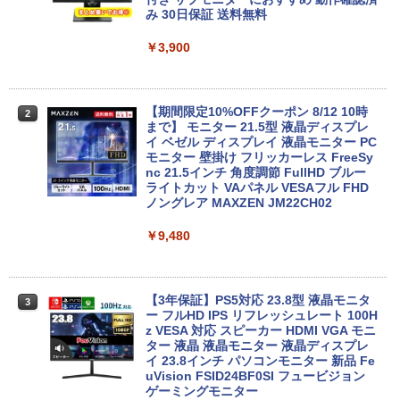
ET ラベルレス ×8本
キー Blu-ray PC-NS700NAB 1年保証 レ
o64bit
み 30日保証 送料無料
￥5,990
ビュー特典:WPS Office Bランク ノート
￥250
￥832
パソコン
￥1,112
￥10,000
￥3,900
￥19,800
Anker Soundcore Liberty 5 ミッドナイトブ
見知らぬ糸
ONE PIECE モノクロ版 115 (ジャンプコミッ
ラック
クスDIGITAL)
by Amazon 炭酸水 ラベルレス 500ml ×24本
【エントリーでポイント10倍】 16GBメ
【期間限定10%OFFクーポン 8/12 10時
2
2
強炭酸水 ペットボトル 500ミリリットル (Sm
モリ Quadro P620 グラボ付き ワークス
まで】 モニター 21.5型 液晶ディスプレ
￥250
art Basic)
【マラソンセール期間中ポイント5倍】中
テーション 中古 Aランク 良品 Win11 Pr
イ ベゼル ディスプレイ 液晶モニター PC
￥14,990
￥594
2
古ノートパソコン メーカーが選べる 型番
o Xeon E3 DELL Precision 3420 256G
モニター 壁掛け フリッカーレス FreeSy
おまかせ コスパ重視 Windows11 第8世
B SSD 500GB HDD DVD 省スペース デ
nc 21.5インチ 角度調節 FullHD ブルー
￥1,625
代 / 第10世代 Core i3 / i5 / i7 選択可能
スクトップパソコン 中古PC
ライトカット VAパネル VESAフル FHD
メモリ8GB SSD240GB以上 15.6インチ
ノングレア MAXZEN JM22CH02
【2026年アップグレード版】AOKIMI ワイヤ
On My Road (Stadium ver.)
HUNTER×HUNTER モノクロ版 39 (ジャンプ
おまかせ Wi-Fi 初期設定済 すぐ使える 9
￥34,800
レスイヤホン bluetooth イヤホン V12 小型
コミックスDIGITAL)
by Amazon 天然水ラベルレス 2L×9本
0日保証 送料無料
￥9,480
軽量 ブルートゥースHi-Fi 最大36時間再生 ぶ
￥250
るーとゅーす コードレス ENCノイズキャン
￥572
￥1,117
￥15,980
セリング 自動ペアリング Type-C充電 マイク
付き 防水 タッチ式音量調整 スポーツ/通勤/通
【エントリーでポイント100％還元チャ
3
学/WEB会議(ホワイト)
ンス】GMKtec G10 ミニPC【AMD Ryz
【3年保証】PS5対応 23.8型 液晶モニタ
3
en 5 3500U DDR4 16GB 512GB/256GB/
ー フルHD IPS リフレッシュレート 100H
On My Road (Stadium ver.)
スーパーの裏でヤニ吸うふたり 9巻 (デジタル
エントリーで最大10倍！充実機能ノート
1T SSD】4C/8T 3.7GHz 64GB 16T拡張
z VESA 対応 スピーカー HDMI VGA モニ
￥1,964
3
版ビッグガンガンコミックス)
【Amazon.co.jp限定】 伊藤園 磨かれて、澄
パソコン テンキー/DVD/WEBカメラ内蔵
Windows11 Pro 8K/4K 3画面出力 LAN *
ター 液晶 液晶モニター 液晶ディスプレ
みきった日本の水 2L 8本 ラベルレス [ ケース
￥250
第8世代Core i3/i5 Core i7 最大メモリ16
2 WiFi5 Bluetooth5.0 Nucbox みにpc
イ 23.8インチ パソコンモニター 新品 Fe
] [ 水 ] [ ペットボトル ] [ 箱買い ] [ ストック
￥810
GB 新品SSD256GB 東芝 NEC有名メー
Ryzen 5 N95/N97/N100/4300U/N150よ
uVision FSID24BF0SI フュービジョン
Xiaomi シャオミ REDMI Buds 8 Lite ワイヤ
] [ 水分補給 ]
カー15.6型 DVD内蔵 15.6インチ HDMI P
り高性能
ゲーミングモニター
レスイヤホン Bluetooth 5.4 ノイズキャンセ