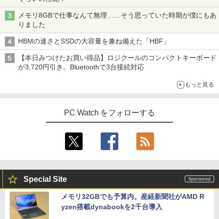
メモリ8GBで仕事なんて無理……そう思っていた時期が僕にもあ
オレンジページ 2026 10/17号増刊＜グレ
4
りました
ー＞ [雑誌]
HBMの速さとSSDの大容量を兼ね備えた「HBF」
￥1,689
【本日みつけたお買い得品】ロジクールのコンパクトキーボード
が3,720円引き。Bluetoothで3台接続対応
もっと見る
細胞の分子生物学 [ 中村 桂子 ]
5
￥22,000
PC Watch をフォローする
Special Site
メモリ32GBでも予算内。産経新聞社がAMD R
yzen搭載dynabookを2千台導入