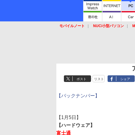
モバイルノート
NUC/小型パソコン
M
SSD
キーボード
マウス
ポスト
リスト
シェア
【バックナンバー】
【1月5日】
【ハードウェア】
富士通