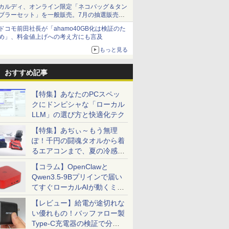
カルディ、オンライン限定「ネコバッグ＆タン
ブラーセット」を一般販売。7月の抽選販売の
当選無効分
ドコモ前田社長が「ahamo40GB化は検証のた
め」、料金値上げへの考え方にも言及
もっと見る
おすすめ記事
【特集】あなたのPCスペッ
クにドンピシャな「ローカル
LLM」の選び方と快適化テク
【特集】あぢぃ～もう無理
ぽ！千円の闘魂タオルから着
るエアコンまで、夏の冷感グ
ッズ一挙紹介
【コラム】OpenClawと
Qwen3.5-9Bプリインで届い
てすぐローカルAIが動くミニ
PC「SER9 Pro」
【レビュー】給電が途切れな
い優れもの！バッファロー製
Type-C充電器の検証で分か