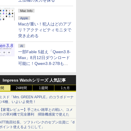
上位機の実力を探る
Mac Info
Apple
Macが重い！犯人はどのアプ
リ？アクティビティモニタで
突き止める
AI
一部Fable 5超え「Qwen3.8-
Max」8月12日ダウンロード
可能に！Qwen3.8-27Bも順
次
Impress Watchシリーズ 人気記事
時間
24時間
1週間
1カ月
ミスド「Mrs. GREEN APPLE」のコラボドーナ
ツ4種、いよいよ発売！
【家電レビュー】手ごわい雑草との戦い、コメ
リの草刈機で完全勝利 掃除機感覚で使えた
NTT島田社長、ソフトバンクのセブン出資に「d
ポイント使えるようにして」