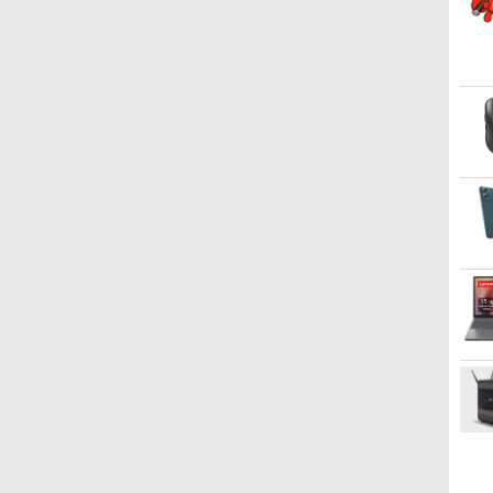
UMPC ノートパソコン新
ps4/ps5/xbox スピーカー
SSD 256GB~1TB 初期設
ニター 5年保証付き 動画
メラ NECノートパソコン
トップPC
パソコン
中
品/ノートパソコン Office
内蔵 kksmart
定済 軽量 高スペック
閲覧 仕事 在宅 楽天ラン
office付き パソコン中古
古PC】
付き 新品
キング4冠
ノートwindows11
発送