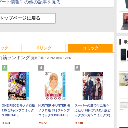
デート情報］の他の記事を見る
トップページに戻る
最
ジック
ドリンク
コミック
売れ筋ランキング
更新日時：2026/08/07 12:06
Anker Soundcore
On My Road (Stadium
by Amazon 天然水ラベ
ONE PIECE モノクロ版
【2026年アップグレー
On My Road (Stadium
by Amazon 炭酸水 ラ
HUNTER×HUNTER モ
Xiaomi シャオミ REDMI
BUGS LIFE
コカ・コーラ やかんの麦
スーパーの裏でヤニ吸う
Liberty 5 ミッドナイト
ver.)
ルレス 2L×9本
115 (ジャンプコミック
ド版】AOKIMI ワイヤ
ver.)
ベルレス 500ml ×24本
ノクロ版 39 (ジャンプ
Buds 8 Lite ワイヤレス
茶 from 爽健美茶 ラベル
ふたり 9巻 (デジタル版ビ
￥250
ブラック
スDIGITAL)
レスイヤホン
強炭酸水 ペットボトル
コミックスDIGITAL)
イヤホン Bluetooth 5.4
レス 650mlPET×24本
ッグガンガンコミックス)
￥250
￥1,117
￥250
bluetooth イヤホン
500ミリリットル
ノイズキャンセリング
￥14,990
￥594
￥1,964
￥1,625
￥572
￥2,980
￥2,009
￥810
V12 小型軽量 ブルート
(Smart Basic)
ANC 36時間再生