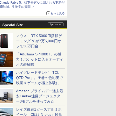
Claude Fable 5、格下モデルに回される不満が
85%減。生物学の質問で
もっと見る
Special Site
マウス、RTX 5060 Ti搭載ゲ
ーミングPCが7万5,000円オ
フで30万円台！
「A&ultima SP4000T」の魅
力！ポケットに入るオーディ
オの醍醐味
ハイグレードテレビ「TCL
Q7D Pro」。圧巻の色彩美で
映画＆ゲームが極上体験に
Amazon プライムデー過去最
安! Anker注目プロジェクタ
ー3モデルを使ってみた
レイズ鍛造1ピースアルミホ
イール「CE28 N-plus」軽量