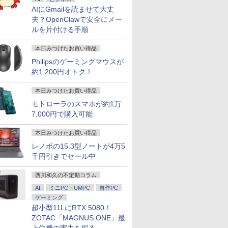
 中古パソコン 中
AIにGmailを読ませて大丈
HDMI USB3.0中古PC 中
証対象]
済 IPS広視野角 無線機能
ト チルト調整
トPC 軽量 薄型 レ
税込送料無料 即日
古ノートパソコン 中古パ
超軽量 PC パソコン テレ
HDMI2.0×2+DP1.4×1搭載
ート パナソニック
夫？OpenClawで安全にメー
ソコン
ワーク応援
三年保証付き KTC H27F7
ルを片付ける手順
本日みつけたお買い得品
Philipsのゲーミングマウスが
約1,200円オトク！
本日みつけたお買い得品
モトローラのスマホが約1万
7,000円で購入可能
本日みつけたお買い得品
レノボの15.3型ノートが4万5
千円引きでセール中
西川和久の不定期コラム
AI
ミニPC・UMPC
自作PC
ゲーミング
超小型11LにRTX 5080！
ZOTAC「MAGNUS ONE」最