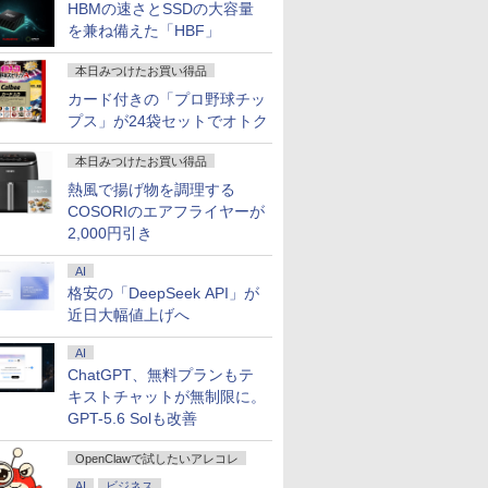
HBMの速さとSSDの大容量
を兼ね備えた「HBF」
本日みつけたお買い得品
カード付きの「プロ野球チッ
プス」が24袋セットでオトク
本日みつけたお買い得品
熱風で揚げ物を調理する
7
7
7
8
8
8
9
9
9
COSORIのエアフライヤーが
2,000円引き
AI
格安の「DeepSeek API」が
近日大幅値上げへ
】&【30,000円クーポン】【国内生産・公式】 新品 NEC デスクトップパソコン office付き LAVIE
13.5インチ 中古
ps｜フィリップス 液
罪（17） 【電子
【全品最大2500円OFFク
【公式限定2年保証】 モ
冠動脈疾患の手術（第3
【ランキング1位！】新品
【1,000円クーポン＋ポイ
診療点数早見表 2026年度
【1500円OFFクー
【短納期】【公式・
異世界居酒屋「のぶ
me Core i5-14500 メモリ 16GB可能 1TB SSD可能 24インチ モニター可能 1年保証 送料無料
AI
rosoft Surface
プレイ(23.8
 真鍋昌平 ]
ーポン】【性能も、値段
ニター 27インチ フルhd
巻） （心臓血管外科手術
ノートパソコン VETESA
ント最大31.5%還元！】
版 ［医科］2026年改定準
【やや訳有】【WEB
販】 モニター 27イ
(22) 【電子書籍】[ 
ChatGPT、無料プランもテ
p4 ブラック / タッ
FullHD
も、妥協しない】Intel
高画質 100Hz VA ノング
エクセレンス） [ 高梨秀
Intel Celeron 6500Y メモ
ゲーミングモニター 27イ
拠の診療報酬点数表 [ 医
ラ+フルHD】ノート
ディスプレイ パソコ
川 夏哉 ]
60
dows11/ 卓越性能
080/75Hz/4ms)(ブ
キストチャットが無制限に。
Core i7搭載 NEC
レア 非光沢 スピーカー内
一郎 ]
リー:8GB SSD:1TB最大
ンチ
学通信社 ]
コン 中古 12.1インチ
PCモニター Lenovo
0
0
￥52,999
￥16,800
￥28,600
￥45,980
￥17,936
￥5,060
￥42,800
￥19,240
￥924
2GB/1TB/USB
ore i5-1145G7/
41S9A/11
VersaPro Core i7 第4世代
蔵 3年保証 ディスプレイ
15.6インチ 15.6型 フル
(240Hz/FHD/1ms/Fast
SSD1TB メモリ16G
L27-4e モニター FH
GPT-5.6 Solも改善
 爆速NVMe式
メモリ16GB SSD1TB テ
パソコンモニター PCモニ
HD液晶 テンキー付き 日
IPS/HDR10/sRGB131%/4000:1
Corei5 第11世代
IPS WLED液晶 ノ
-SSD/ カメラ/ 無線
ンキー 大画面15.6インチ
ター フルハイビジョン 液
本語キーボード
コントラスト比)
Microsoft Office付
ア VGA HDMI 3年保
OpenClawで試したいアレコレ
/ リカバリ/ Office
WiFi Office付き
晶モニター DT-JF * 安心
windows11搭載
FreeSync&G-Sync対応)
Windows11 Panaso
AI
ビジネス
Win11【中古ノート
Windows11 Office DVD
延長保証対象 [安心延長保
office2024付き 初期設定
目に優しい低ブルーライ
Let’s Note CF-SV1