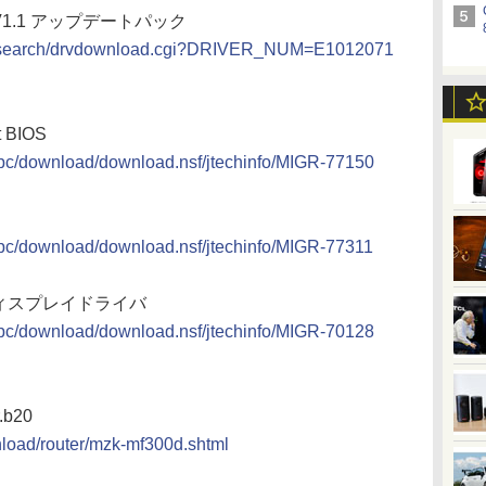
V1.1 アップデートパック
iversearch/drvdownload.cgi?DRIVER_NUM=E1012071
t BIOS
pc/download/download.nsf/jtechinfo/MIGR-77150
pc/download/download.nsf/jtechinfo/MIGR-77311
HD ディスプレイドライバ
pc/download/download.nsf/jtechinfo/MIGR-70128
b20
nload/router/mzk-mf300d.shtml