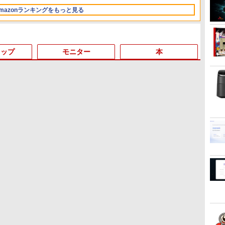
ゥースHi-Fi 最大36時間
mazonランキングをもっと見る
再生 ぶるーとゅーす コ
ードレス ENCノイズキ
ャンセリング 自動ペア
リング Type-C充電 マ
イク付き 防水 タッチ式
トップ
モニター
本
音量調整 スポーツ/通
勤/通学/WEB会議(ホワ
イト)
6
3
3
3
3
4
4
4
4
5
5
5
5
6
6
6
【P10倍
｜
ン
Win11搭載 ノートパソコ
中古パソコン 一体型 NEC
【初心者向けコスパ最
転生した大聖女は、聖女
中古ノートパソコン Web
★2026新登場！
＼メーカー5年保証／【最
タッチペンで音が聞け
【 中古 】 NEC VersaPro
【★最大100%ポイント】
ゲーミングモニター 24.5
決定版 強いチームをつ
2K液晶 
Phili
九条の大
11 Ho
楽
ン 超小型ノートPC
LAVIE Home All-in-one
強】黒/白 モニター 21.5 /
であることをひた隠す
カメラ内蔵 HP ProBook
office2024＼2年保証／ミ
短即日発送】【新品】モ
る！はじめてずかん1000
タイプVX VKT16/X 中古
【Win11正式対応】Dell
インチ FHD 240Hz 1ms
くる！ リーダーの心得
良品 Mic
晶ディス
書籍】[
｜
ン
か
Office付き【Windows11
PC-HA570RAW-2
23.8 / 27型 pcモニター
SS集 （アース・スターノ
450 G7 15.6型大画面フル
ニPC minipc デスクトッ
ニター 21.5インチモニタ
英語つき [ 小学館 ]
ノートパソコン 液晶15イ
OptiPlex 3080 SFF/第10
Fast IPSパネル
[ 伊庭 正康 ]
Lapto
型/IPS/
￥187,1
￥759
デ
P
搭載】タッチパネル付き/
Windows11 第10世代
100Hz ゲーミングモニタ
ベル） [ 十夜 ]
HD テンキー 10世代Core
プパソコン 小型 PC パソ
ー ディスプレイ PCモニ
ンチ Windows11 Core i5
世代 Core i7/メモ
HDMI2.0×1 DP1.4×1
チ Win
1920×1
￥43,900
￥59,800
￥11,999
￥1,430
￥44,000
￥39,800
￥12,800
￥5,478
￥46,800
￥65,800
￥12,980
￥1,760
￥46,99
￥13,98
ウェブカメラ付き/ テレ
Core i5 メモリ16GB 1TB
ー HDMI 24インチ
i5-10310U メモリ8GB
コン 最新 Windows11
ター ASUS 液晶ディスプ
第10世代 16GB 新品
リ:8GB/16GB/32GB/SSD:256GB/51
Adaptive Sync対応 フリ
第11世代C
ラック) 2
1
｜
超
ワーク対応/7インチ液晶/
SSD256GB 23.8インチ
1920*1080 FHD パソコン
SSD256GB Type-C
Office付き 第13世代 イン
レイ VP229HFZ 22型
SSD512GB WPS Office
3.2/DP/HDMI/Wi-fi/2画面
ッカーフリー ブルーライ
16GB/
蔵
インテルCeleron メモ
Office付き DVD Webカメ
モニター ディスプレイ 非
HDMI Windows11 Office
テル Core i3-4130~i7-
1920×1080 応答速度1ms
付き パソコン necノート
出
トカット モニター ディス
512GB
ッ
リ:12GB/爆速SSD256GB
ラ 無線LAN Bluetooth 3
光沢 VA 4000:1 角度調整
送料無料
13650HX i5 メモリ DDR4
リフレッシュレート
パソコン中古 中古パソコ
力/Windows11/Windows10/Office/
プレイ MAXZEN
Wi-Fi6
8世
対
使用安心の国内サポート
ヶ月保証 wd2662 中古
VESA Freesync
8GB 16GB M.2NVMe
100Hz IPSパネル 液晶モ
ン DVDドライブ WEBカ
中古 デスクトップ デスク
MGM25IC04-F240
付き/ 