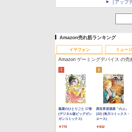
［アップ
Amazon売れ筋ランキング
イヤフォン
ミュー
Amazon ゲーミングデバイス の
Anker Soundcore P40i
BRUCE WAYNE feat.
【Amazon.co.jp限定】
薬屋のひとりごと 17巻
Anker Soundcore P31i
BRUCE WAYNE feat.
by Amazon 天然水 ラ
異世界居酒屋「のぶ」
オフホワイト
Flo Milli, ATL Jacob
い・ろ・は・す 2L PET
(デジタル版ビッグガン
ブラック
Flo Milli, ATL Jacob
ベルレス 500ml ×24本
(22) (角川コミックス・
[Explicit]
ラベルレス ×8本
ガンコミックス)
[Explicit]
富士山の天然水 バナジ
エース)
￥7,990
￥5,990
ウム含有 水 ミネラルウ
￥250
￥1,112
￥770
￥250
￥1,380
￥832
ォーター ペットボトル