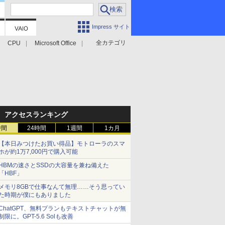
Impress サイト
全カテゴリ
CPU
Microsoft Office
アクセスランキング
時間
24時間
1週間
1カ月
【本日みつけたお買い得品】モトローラのスマ
ホが約1万7,000円で購入可能
HBMの速さとSSDの大容量を兼ね備えた
「HBF」
メモリ8GBで仕事なんて無理……そう思ってい
た時期が僕にもありました
ChatGPT、無料プランもテキストチャットが無
制限に。GPT-5.6 Solも改善