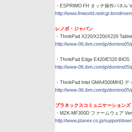
・ESPRIMO FH タッチ操作パネル 
http://www.fmworld.net/cgi-bin/dr
レノボ・ジャパン
・ThinkPad X220/X220i/X220 Table
http://www-06.ibm.com/jp/domino05/
・ThinkPad Edge E420/E520 BIOS
http://www-06.ibm.com/jp/domino05/
・ThinkPad Intel GMA4500M
http://www-06.ibm.com/jp/domino05/
プラネックスコミュニケーションズ
・MZK-MF300D ファームウェア Ver.
http://www.planex.co.jp/support/dow