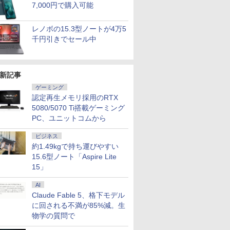
7,000円で購入可能
レノボの15.3型ノートが4万5
千円引きでセール中
新記事
ゲーミング
認定再生メモリ採用のRTX
5080/5070 Ti搭載ゲーミング
PC、ユニットコムから
ビジネス
約1.49kgで持ち運びやすい
15.6型ノート「Aspire Lite
15」
AI
Claude Fable 5、格下モデル
に回される不満が85%減。生
物学の質問で