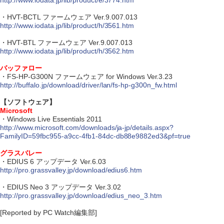
http://www.iodata.jp/lib/product/e/3774.htm
・HVT-BCTL ファームウェア Ver.9.007.013
http://www.iodata.jp/lib/product/h/3561.htm
・HVT-BTL ファームウェア Ver.9.007.013
http://www.iodata.jp/lib/product/h/3562.htm
バッファロー
・FS-HP-G300N ファームウェア for Windows Ver.3.23
http://buffalo.jp/download/driver/lan/fs-hp-g300n_fw.html
【ソフトウェア】
Microsoft
・Windows Live Essentials 2011
http://www.microsoft.com/downloads/ja-jp/details.aspx?
FamilyID=59fbc955-a9cc-4fb1-84dc-db88e9882ed3&pf=true
グラスバレー
・EDIUS 6 アップデータ Ver.6.03
http://pro.grassvalley.jp/download/edius6.htm
・EDIUS Neo 3 アップデータ Ver.3.02
http://pro.grassvalley.jp/download/edius_neo_3.htm
[Reported by PC Watch編集部]