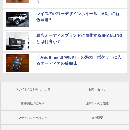
く
中古ノートパソコン 中古パソコン 中古P
C タブレット 税込送料無料 即日発送
レイズのパワーデザインホイール「M6」に新
￥20,990
色登場!!
総合オーディオブランドに進化するSHANLING
とは何者か？
「A&ultima SP4000T」の魅力！ポケットに入
るオーディオの醍醐味
本サイトのご利用について
お問い合わせ
広告掲載のご案内
編集部へのご連絡
プライバシーポリシー
会社概要