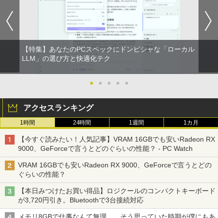
付き 初心者向けノートPC 初期設定済 1
80x1024 IPSパネル ノングレア DELL P1
（Snow Man） [ ブラウンズブックス ]
5.6型 インテル高速CPU ランダムで発送
917S HDMI DisplayPort VGA USBハブ
メモリ4GB～ 高速SSD1TB 最大 フルHD
搭載 動作確認済み 30日保証 送料無料
￥1,870
Webカメラ zoom 軽量薄型 無線 型番更
新で在庫処分
￥6,980
【特集】あなたのPCスペックにドンピシャな「ローカル
￥12,980
2026年度版 英検準2級 過去6回全問題集
LLM」の選び方と快適化テク
2
[ 旺文社 ]
【期間限定10%OFFクーポン 8/12 10時
2
まで】 ゲーミングモニター 24.5インチ F
●
●
●
●
●
￥1,870
Panasonic Let's note CF-SZ6/12.1型F
HD 240Hz 1ms Fast IPSパネル HDMI2.0
2
HD / 第7世代 Core i3-7100U /中古ノート
×1 DP1.4×1 Adaptive Sync対応 フリッ
アクセスランキング
パソコン win11 office付・整備済み品・
カーフリー ブルーライトカット モニター
メモリ8GB / 高速SSD搭載 / Webカメラ /
ディスプレイ MAXZEN MGM25IC04-F2
1時間
24時間
1週間
1カ月
HDMI・VGA / WiFi / 超軽量モバイルノー
40
【全巻】 ドラフトキング 1-25巻セット
3
ト ・初期設定不要
（ヤングジャンプコミックス） [ クロマ
【今すぐ読みたい！人気記事】VRAM 16GBでも安いRadeon RX
￥12,980
ツ テツロウ ]
9000、GeForceで言うとどのぐらいの性能？ - PC Watch
￥14,800
￥17,666
VRAM 16GBでも安いRadeon RX 9000、GeForceで言うとどの
ぐらいの性能？
Yoothi 互換品 液晶 15.6インチ NE156F
3
【全品最大2500円OFFクーポン】【贅沢
HM-NX3 NE156FHM-NX5 対応 144Hz 4
3
【本日みつけたお買い得品】ロジクールのコンパクトキーボード
な性能を手の届く価格でCorei5 CPU+Off
0ピン 1920x1080 FullHD IPS LED LCD
【全巻】 ワンパンマン 1-37巻セット
4
が3,720円引き。Bluetoothで3台接続対応
ice2019 H&B】 富士通 LIFEBOOK A577
液晶ディスプレイ 修理交換用液晶パネル
（ジャンプコミックス） [ ONE ]
第7世代 Core i5 メモリ 4GB/8GB/16GB
メモリ8GBで仕事なんて無理……そう思っていた時期が僕にもあ