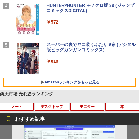
【2026年アップグレード版】AOKIMI ワイヤ
On My Road (Stadium ver.)
HUNTER×HUNTER モノクロ版 39 (ジャンプ
レスイヤホン bluetooth イヤホン V12 小型
コミックスDIGITAL)
by Amazon 炭酸水 ラベルレス 500ml ×24本
軽量 ブルートゥースHi-Fi 最大36時間再生 ぶ
強炭酸水 ペットボトル 500ミリリットル (Sm
￥250
るーとゅーす コードレス ENCノイズキャン
art Basic)
￥572
セリング 自動ペアリング Type-C充電 マイク
付き 防水 タッチ式音量調整 スポーツ/通勤/通
￥1,625
学/WEB会議(ホワイト)
BUGS LIFE
スーパーの裏でヤニ吸うふたり 9巻 (デジタル
￥1,964
版ビッグガンガンコミックス)
【Amazon.co.jp限定】 伊藤園 磨かれて、澄
みきった日本の水 2L 8本 ラベルレス [ ケース
￥250
] [ 水 ] [ ペットボトル ] [ 箱買い ] [ ストック
￥810
Xiaomi シャオミ REDMI Buds 8 Lite ワイヤ
] [ 水分補給 ]
レスイヤホン Bluetooth 5.4 ノイズキャンセ
リング ANC 36時間再生
￥998
Amazonランキングをもっと見る
￥3,480
楽天市場 売れ筋ランキング
ノート
デスクトップ
モニター
本
おすすめ記事
【期間限定破格金額！】新生活 新古品 W
【マラソンセール期間中ポイント5倍】中
BARFOUT! SPECIAL EDITION EARLY
1
1
1
in11搭載 パソコンノートパソコンoffice
古モニター 19インチ スクエア SXGA 12
AUTUMN 2026 / TIME TRAVEL 岩本 照