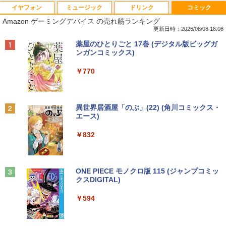
イヤフォン
ミュージック
ドリンク
コミック
Amazon ゲーミングデバイス の売れ筋ランキング
更新日時：2026/08/08 18:06
Anker Soundcore P40i オフホワイト
BRUCE WAYNE feat. Flo Milli, ATL Jacob
by Amazon 天然水 ラベルレス 500ml ×24本
薬屋のひとりごと 17巻 (デジタル版ビッグガ
[Explicit]
富士山の天然水 バナジウム含有 水 ミネラル
ンガンコミックス)
ウォーター ペットボトル 静岡県産 500ミリリ
￥7,990
ットル (Smart Basic)
￥250
￥770
￥1,380
Anker Soundcore P31i ブラック
BRUCE WAYNE feat. Flo Milli, ATL Jacob
異世界居酒屋「のぶ」(22) (角川コミックス・
[Explicit]
エース)
【Amazon.co.jp限定】 い・ろ・は・す 2L P
ET ラベルレス ×8本
￥5,990
￥250
￥832
￥1,112
Anker Soundcore Liberty 5 ミッドナイトブ
On My Road (Stadium ver.)
ONE PIECE モノクロ版 115 (ジャンプコミッ
ラック
クスDIGITAL)
by Amazon 天然水ラベルレス 2L×9本
￥250
￥14,990
￥594
￥1,117