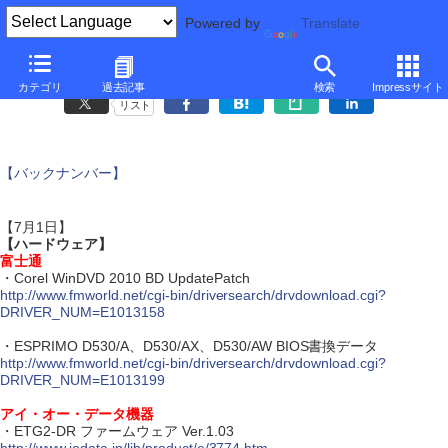
Powered by
Translate
アップデート情報
カテゴリ
過去記事
検索
Impressサイト
リスト
【バックナンバー】
【7月1日】
【ハードウェア】
富士通
・Corel WinDVD 2010 BD UpdatePatch
http://www.fmworld.net/cgi-bin/driversearch/drvdownload.cgi?
DRIVER_NUM=E1013158
・ESPRIMO D530/A、D530/AX、D530/AW BIOS書換データ
http://www.fmworld.net/cgi-bin/driversearch/drvdownload.cgi?
DRIVER_NUM=E1013199
アイ・オー・データ機器
・ETG2-DR ファームウェア Ver.1.03