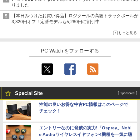
SSD128GB/256GB/512GB/1TB DVD テ
￥11,800
￥18,876
りました
ンキー Windows11 中古 PC 中古ノート
PC中古ノートパソコン 中古パソコン 15.
【本日みつけたお買い得品】ロジクールの高級トラックボールが
6インチ
3,320円オフ！定番モデルも5,280円に割引中
IOデータ 3辺フレームレス＆広視野角A
4
￥14,800
DSパネル液晶ディスプレイ ［23.8型 /フ
信じていた仲間達にダンジョン奥地で殺
5
もっと見る
ルHD(1920×1080) /ワイド］ ブラック
されかけたがギフト『無限ガチャ』でレ
KH-A241DB
ベル9999の仲間達を手に入れて元パーテ
ィーメンバーと世界に復讐＆『ざま
月間ベストプライス 中古ノートパソコン
PC Watch をフォローする
￥15,980
ぁ！』します！【電子書籍】
4
第10世代 Core i3 Windows11 メモリ8G
B 高速SSD256GB 15.6インチ 事務作業
￥792
に最適 無線LAN Wi-Fi搭載 Bluetooth対
応 Webカメラ内蔵 ZOOM対応 富士通 A
BenQ 27型液晶ディスプレイ アイケアG
5
5510/DX 初期設定済 すぐ使える 90日保
Wシリーズ ブラック GW2791 [GW2791]
証 送料無料
【RNH】
Special Site
￥22,480
￥16,300
性能の良いお得な中古PC情報はこのページで
チェック！
LTE対応 中古美品 / タッチ 10.5インチ M
5
icrosoft Surface GO2 Model.1927 フル
HD対応WUXGA/ 第8世代CoreM3-8100
エントリーなのに脅威の実力!「Osprey」Nobl
Y/ 8GB/ 爆速NVMe 128GB-SSD/ カメラ/
e Audioワイヤレスイヤフォン4機種を一気に聴
Wi-Fi6/ Office付きWindows11/ Win11