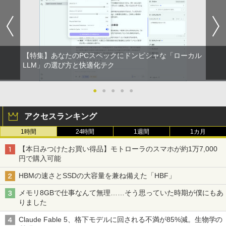
FEBOOK U748 14インチ 高性能第7世代
osoft office付き デスクトップパソコン
HM-N41 NV156FHM-N42 NV156FHM-N
本獣医がん学会/著 日本獣医がん学会獣医
Core i5-7300U カメラ内蔵 メモリ最大16
中古デスクトップ 第8世代 メモリ8GB S
43 NV156FHM-N46 NV156FHM-N47 NV
腫瘍科認定医認定委員会/監修
BRUCE WAYNE feat. Flo Milli, ATL Jacob
by Amazon 天然水 ラベルレス 500ml ×24本
異世界居酒屋「のぶ」(22) (角川コミックス・
GB SSD1TB 薄い軽い FHD液晶 type-C
SD256GB HDD500GB Windows11 セッ
156FHM-N49 対応 FullHD 1920x1080 I
[Explicit]
富士山の天然水 バナジウム含有 水 ミネラル
エース)
WIFI Bluetooth Office付き 5GWIFI Blu
ト購入可能 単品 NEC デスクトップ PC
PS LED LCD 液晶ディスプレイ 修理交換
￥19,800
ウォーター ペットボトル 静岡県産 500ミリリ
etooth最新MicrosoftOffice2024可 Win
パソコン 中古 おすすめ デスクトップパ
用液晶パネル
ットル (Smart Basic)
dows11 中古ノートパソコン
ソコン マイクロソフトオフィス 2019 PC
￥250
￥832
￥9,250
【特集】あなたのPCスペックにドンピシャな「ローカル
￥1,380
￥16,500
￥29,800
世界の新富裕層はなぜ「オルカン・S＆P
LLM」の選び方と快適化テク
2
500」を買わないのか 20代で純資産4億
On My Road (Stadium ver.)
ONE PIECE モノクロ版 115 (ジャンプコミッ
円をつくった超レバレッジ投資の極意 [
クスDIGITAL)
by Amazon 天然水ラベルレス 2L×9本
＼500円OFFクーポンあり！／ モバイル
宮脇 さき ]
●
●
●
●
●
2
良品 15.6インチ HP Notebook 250G7 W
【エントリーでポイント100％還元チャ
モニター 15.6インチ 1080PフルHD ディ
￥250
2
2
indows11 超高性能 第10世代Core i5-10
ンス】GMKtec G10 ミニPC【AMD Ryz
スプレイ VESA対応 コスパ デュアルモニ
￥594
￥1,117
￥1,980
アクセスランキング
35G1 8GB 爆速NVMe式256GB-SSD カ
en 5 3500U DDR4 16GB 512GB/256GB/
ター サブモニター ゲーミングモニター
メラ 無線 Office付き Win11【中古ノー
1T SSD】4C/8T 3.7GHz 64GB 16T拡張
ポータブルモニター 外付けモニター リモ
1時間
24時間
1週間
1カ月
トパソコン 中古パソコン 中古PC】送料
Windows11 Pro 8K/4K 3画面出力 LAN *
ートワーク IPS mini pc ミニPC 多デバ
無料 あす楽対応 即日発送（Windows10
2 WiFi5 Bluetooth5.0 Nucbox みにpc
イス対応 ブラック
On My Road (Stadium ver.)
HUNTER×HUNTER モノクロ版 39 (ジャンプ
コレクション・台湾のモダニズム（第6
3
【本日みつけたお買い得品】モトローラのスマホが約1万7,000
も対応可能 Win10）
Ryzen 5 N95/N97/N100/4300U/N150よ
コミックスDIGITAL)
by Amazon 炭酸水 ラベルレス 500ml ×24本
巻） 衛生と病院 [ 鈴木哲造 ]
円で購入可能
り高性能
￥9,480
強炭酸水 ペットボトル 500ミリリットル (Sm
￥250
￥29,689
art Basic)
￥572
￥19,800
HBMの速さとSSDの大容量を兼ね備えた「HBF」
￥61,999
￥1,625
メモリ8GBで仕事なんて無理……そう思っていた時期が僕にもあ
★Gigastone モニター 21.45インチ ディ
3
りました
良品 15.6インチ HP Notebook 250G7 W
スプレイ PCモニター VESA モニタ ノン
3
BUGS LIFE
スーパーの裏でヤニ吸うふたり 9巻 (デジタル
indows11 超高性能 第10世代Core i5-10
MINISFORUM｜ミニスフォーラム 超小
グレア フルHD 75Hz ブルーライト軽減
3
版ビッグガンガンコミックス)
和山やま作品4冊セット 小冊子＆アクリ
コカ・コーラ やかんの麦茶 from 爽健美茶 ラ
4
Claude Fable 5、格下モデルに回される不満が85%減。生物学の
35G1 8GB 爆速NVMe式256GB-SSD カ
型 デスクトップパソコン LN150W(Wind
パネル 178度 広角 高解像度目に優しいフ
ルスタンド付き特装版 （ビームコミック