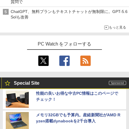
ベルレス 650mlPET×24本
￥250
質問で
メラ 無線 Office付き Win11【中古ノー
ows 11 Pro/Intel Processor N150/メモ
リッカーフリー (PS5確認済み/HDMI/VG
ス） [ 和山 やま ]
￥810
トパソコン 中古パソコン 中古PC】送料
リ 8GB/SSD 256GB/VESA) ミニPC LN1
A/3年保証)
￥2,009
ChatGPT、無料プランもテキストチャットが無制限に。GPT-5.6
無料 あす楽対応 即日発送（Windows10
50W-8/256-W11Pro(N150)
￥11,000
Solも改善
も対応可能 Win10）
￥9,980
￥49,800
もっと見る
￥29,689
施設基準パーフェクトブック 2026年度
5
【公式限定2年保証】モニター 21.5イン
4
版 [ 一般社団法人日本施設基準管理士協
PC Watch をフォローする
FUJITSU/富士通 ESPRIMO G6012/MX
チ フルhd 高画質 100Hz VA ノングレア
4
会 ]
レビュー投稿 5年保証｜MS Office 2024
【第12世代 Intel Core i5-12500T/16GB
非光沢 スピーカー内蔵 3年保証 ディスプ
4
H&B 搭載｜中古ノートパソコン Windo
(DDR4)/M.2 SSD256GB/無線LAN/Win11
レイ パソコンモニター PCモニター フル
￥22,000
ws11 Office付｜テンキー DVD 搭載｜C
Pro-64bit】中古/送料無料 ※沖縄、離島
ハイビジョン 21インチ 液晶モニター ア
ore i5 第7世代 メモリ 8GB SSD 256GB
を除く
イリスオーヤマ DT-JF * 安心延長保証対
｜店長厳選 Lenovo ThinkPad 15.6型 Bl
象
uetooth Wi-Fi 無線｜中古 パソコン 中古
￥55,000
PC Word Excel
￥9,999
Special Site
￥29,800
性能の良いお得な中古PC情報はこのページで
【全品最大2500円OFFクーポン】【新品
5
チェック！
マウス＋新品キーボード付】Core i7 第8
グリーンハウス 7型ワイド液晶 電子POP
5
世代 Dell OptiPlex 3060/3070 SFF 22イ
取付金具付き ホワイト GH-EP7F-WH [G
＼11日まで限定価格／ノートパソコン 新
ンチ液晶セッ Office付き Windows11 メ
HEP7FWH]
5
品 福袋 6点セット Intel Pentium GOLD
モリ8GB/16GB/32GB SSD256GB/512G
メモリ32GBでも予算内。産経新聞社がAMD R
6500Y メモリ8GB SSD256GB Windows
B/ 1TB DisplayPort 2画面同時出力 WIFI
￥10,970
yzen搭載dynabookを2千台導入
11 WPS Office付き 初期設定済み 14イン
子機付 USB3.0中古デスクトップパソコ