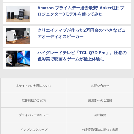
チ フルHD ノートPC 初心者 学生 在宅ワ
ン
ーク テンキー Wi-Fi Bluetooth HDMI 軽
Amazon プライムデー過去最安! Anker注目プ
量 持ち運び 安い
￥54,999
ロジェクター3モデルを使ってみた
￥29,999
クリエイティブが作った2万円台の“小さなピュ
アオーディオスピーカー”
ハイグレードテレビ「TCL Q7D Pro」。圧巻の
色彩美で映画＆ゲームが極上体験に
本サイトのご利用について
お問い合わせ
広告掲載のご案内
編集部へのご連絡
プライバシーポリシー
会社概要
インプレスグループ
特定商取引法に基づく表示