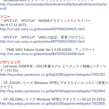
・dynabook AX/5*E シリーズ サウンドドライバ アップデート
http://dynabook.com/assistpc/download/modify/dynabook/ax/ax5xe/so
und/
ソニー
・VPCF13*、VPCF14*「NVIDIAグラフィックスドライバー
Ver.8.17.12.6672」
http://vcl.vaio.sony.co.jp/download/EP0000249425.html
・VPCF13*、VPCF14*「VAIO の設定」変更プログラム
http://vcl.vaio.sony.co.jp/download/EP0000229622.html
・「PMB VAIO Edition Guide Ver.1.5.00.03020」アップデート
http://vcl.vaio.sony.co.jp/download/EP0000244498.html
パナソニック
・Let'snote 2008年冬～2011年夏モデル ピークシフト制御ユーティリ
ティ(V1.01)
http://faq.askpc.panasonic.co.jp/faq/1038/app/servlet/qadoc?002762
・CF-J10/J9シリーズ Windows XP用ビデオドライバ レジストリ変更ス
クリプト
http://faq.askpc.panasonic.co.jp/faq/1038/app/servlet/qadoc?002804
・CF-J9L/J9Nシリーズ Windows XP用ビデオドライバ(6.14.10.5322)
http://faq.askpc.panasonic.co.jp/faq/1038/app/servlet/qadoc?002805