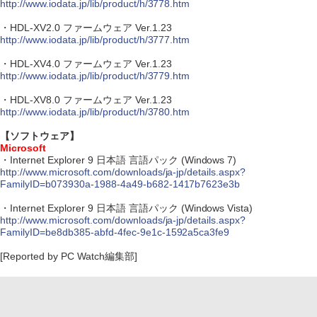
http://www.iodata.jp/lib/product/h/3778.htm
・HDL-XV2.0 ファームウェア Ver.1.23
http://www.iodata.jp/lib/product/h/3777.htm
・HDL-XV4.0 ファームウェア Ver.1.23
http://www.iodata.jp/lib/product/h/3779.htm
・HDL-XV8.0 ファームウェア Ver.1.23
http://www.iodata.jp/lib/product/h/3780.htm
【ソフトウェア】
Microsoft
・Internet Explorer 9 日本語 言語パック (Windows 7)
http://www.microsoft.com/downloads/ja-jp/details.aspx?
FamilyID=b073930a-1988-4a49-b682-1417b7623e3b
・Internet Explorer 9 日本語 言語パック (Windows Vista)
http://www.microsoft.com/downloads/ja-jp/details.aspx?
FamilyID=be8db385-abfd-4fec-9e1c-1592a5ca3fe9
[Reported by PC Watch編集部]