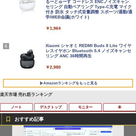
るーとゅーす コードレス ENCノイズキャン
セリング 自動ペアリング Type-C充電 マイク
付き 防水 タッチ式音量調整 スポーツ/通勤/通
学/WEB会議(ホワイト)
￥1,964
Xiaomi シャオミ REDMI Buds 8 Lite ワイヤ
レスイヤホン Bluetooth 5.4 ノイズキャンセ
リング ANC 36時間再生
￥2,980
Amazonランキングをもっと見る
楽天市場 売れ筋ランキング
ノート
デスクトップ
モニター
本
BRUCE WAYNE feat. Flo Milli, ATL Jacob
【Amazon.co.jp限定】 い・ろ・は・す 2L P
薬屋のひとりごと 17巻 (デジタル版ビッグガ
[Explicit]
ET ラベルレス ×8本
ンガンコミックス)
おすすめ記事
￥250
￥1,112
￥770
ノートパソコン 極軽量約965g 富士通 LI
超得10％OFF｜買い替えならこれ!! Micr
Yoothi 互換品 液晶 15.6インチ NV156F
獣医腫瘍学テキスト 第2版[本/雑誌] / 日
1
1
1
1