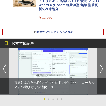
メモリ4GB～ 高速SSD1TB 最大 フルHD
Webカメラ zoom 軽量薄型 無線 型番更
新で在庫処分
￥12,980
楽天ランキングをもっと見る
おすすめ記事
富士通 Fujitsu 液晶モニター VL-17CST
ちいかわ なんか小さくてかわいいやつ
1
1
17インチ スクエア ホワイト LCD LEDバ
（1） （ワイドKC） [ ナガノ ]
ックライト SXGA 1280×1024 TNパネル
非光沢 ノングレア DVI VESA準拠 ディス
￥1,100
プレイ 【中古】
￥2,750
【特集】あなたのPCスペックにドンピシャな「ローカル
羽生結弦（2027年1月始まりカレンダ
LLM」の選び方と快適化テク
2
ー）
【超特価】厳選大手メーカー 液晶モニタ
2
ー シークレット 19インチワイド ノング
●
●
●
●
●
￥4,345
レア VGA DELL NEC 等 液晶ディスプレ