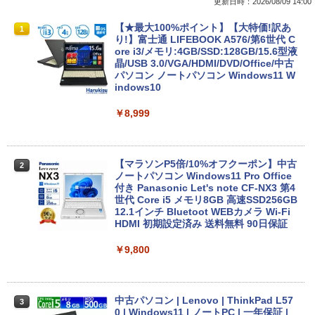
更新日時：2026/08/09 14:00
￥250
￥1,112
￥770
【★最大100%ポイント】【大特価!訳あ
1
り!】富士通 LIFEBOOK A576/第6世代 C
ore i3/メモリ:4GB/SSD:128GB/15.6型液
Anker Soundcore P31i ブラック
BRUCE WAYNE feat. Flo Milli, ATL Jacob
by Amazon 天然水 ラベルレス 500ml ×24本
異世界居酒屋「のぶ」(22) (角川コミックス・
晶/USB 3.0/VGA/HDMI/DVD/Office/中古
[Explicit]
富士山の天然水 バナジウム含有 水 ミネラル
エース)
パソコン ノートパソコン Windows11 W
ウォーター ペットボトル 静岡県産 500ミリリ
indows10
￥5,990
ットル (Smart Basic)
￥250
￥832
￥8,999
￥1,380
Anker Soundcore Liberty 5 ミッドナイトブ
見知らぬ糸
ONE PIECE モノクロ版 115 (ジャンプコミッ
ラック
クスDIGITAL)
by Amazon 天然水ラベルレス 2L×9本
【マラソンP5倍/10%オフクーポン】中古
2
ノートパソコン Windows11 Pro Office
￥250
付き Panasonic Let's note CF-NX3 第4
￥14,990
￥594
￥1,117
世代 Core i5 メモリ8GB 高速SSD256GB
12.1インチ Bluetoot WEBカメラ Wi-Fi
HDMI 初期設定済み 送料無料 90日保証
【2026年アップグレード版】AOKIMI ワイヤ
On My Road (Stadium ver.)
HUNTER×HUNTER モノクロ版 39 (ジャンプ
￥9,800
レスイヤホン bluetooth イヤホン V12 小型
コミックスDIGITAL)
by Amazon 炭酸水 ラベルレス 500ml ×24本
軽量 ブルートゥースHi-Fi 最大36時間再生 ぶ
強炭酸水 ペットボトル 500ミリリットル (Sm
￥250
るーとゅーす コードレス ENCノイズキャン
art Basic)
￥572
セリング 自動ペアリング Type-C充電 マイク
付き 防水 タッチ式音量調整 スポーツ/通勤/通
中古パソコン | Lenovo | ThinkPad L57
￥1,625
3
学/WEB会議(ホワイト)
0 | Windows11 | ノートPC | 一年保証 |