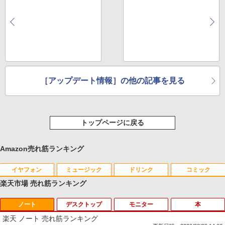
［アップデート情報］の他の記事を見る
トップページに戻る
Amazon売れ筋ランキング
イヤフォン
ミュージック
ドリンク
コミック
楽天市場 売れ筋ランキング
ノート
デスクトップ
モニター
本
Anker Soundcore P40i オフホワイト
BRUCE WAYNE feat. Flo Milli, ATL Jacob
【Amazon.co.jp限定】 い・ろ・は・す 2L P
薬屋のひとりごと 17巻 (デジタル版ビッグガ
[Explicit]
ET ラベルレス ×8本
ンガンコミックス)
楽天 ノート 売れ筋ランキング
￥7,990