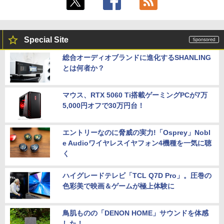
＼500円OFFクーポンあり！／ モバイル
5
モニター 15.6インチ 1080PフルHD ディ
Special Site
スプレイ VESA対応 コスパ デュアルモニ
ター サブモニター ゲーミングモニター
総合オーディオブランドに進化するSHANLING
ポータブルモニター 外付けモニター リモ
とは何者か？
ートワーク IPS mini pc ミニPC 多デバ
イス対応 ブラック
マウス、RTX 5060 Ti搭載ゲーミングPCが7万
￥9,480
5,000円オフで30万円台！
エントリーなのに脅威の実力!「Osprey」Nobl
e Audioワイヤレスイヤフォン4機種を一気に聴
く
ハイグレードテレビ「TCL Q7D Pro」。圧巻の
色彩美で映画＆ゲームが極上体験に
鳥肌ものの「DENON HOME」サウンドを体感
した！