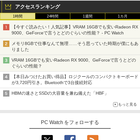
イ【中古】
アクセスランキング
￥3,100
1時間
24時間
1週間
1カ月
杖と剣のウィストリア（16） （講談社コ
3
ミックス） [ 大森 藤ノ ]
【今すぐ読みたい！人気記事】VRAM 16GBでも安いRadeon RX
9000、GeForceで言うとどのぐらいの性能？ - PC Watch
￥594
モバイルモニター 15.6インチ InnoView
3
モバイルディスプレイ 自立型 1920*1080
メモリ8GBで仕事なんて無理……そう思っていた時期が僕にもあ
FHD ポータブルモニター IPS液晶パネル
りました
薄型 軽量 持ち運び 壁掛けに対応 Switc
h/PS3/PS4/PS5/Xbox One/PC/スマホ/U
VRAM 16GBでも安いRadeon RX 9000、GeForceで言うとどの
SBType-C/標準HDMI対応【選べる種
ちいかわ なんか小さくてかわいいやつ
4
ぐらいの性能？
類】タッチ/ケース付き/4Kタイプ
（2） （ワイドKC） [ ナガノ ]
【本日みつけたお買い得品】ロジクールのコンパクトキーボード
￥8,980
￥1,210
が3,720円引き。Bluetoothで3台接続対応
HBMの速さとSSDの大容量を兼ね備えた「HBF」
アースドリームス 厳選おまかせモニター
4
もっと見る
バムとケロのデイブック Bam and Ker
21.5型〜27型ワイド 【HDMI対応 / FULL
5
o Day Book [ 島田ゆか ]
HD解像度】 大手メーカー液晶 (Dell/HP/
NEC等) テレワーク デュアルモニター S
PC Watch をフォローする
witch PS4 PS5対応 【整備済み中古品】
￥4,950
￥6,470