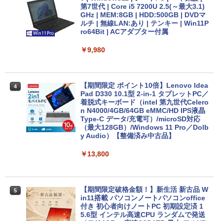
第7世代 | Core i5 7200U 2.5(～最大3.1)
On My Road (Stadium ver.)
スーパーの裏でヤニ吸うふたり 9巻 (デジタル
GHz | MEM:8GB | HDD:500GB | DVDマ
￥1,964
版ビッグガンガンコミックス)
コカ・コーラ やかんの麦茶 from 爽健美茶 ラ
ルチ | 無線LAN:あり | テンキー | Win11P
ベルレス 650mlPET×24本
￥250
ro64Bit | ACアダプター付属
￥810
Xiaomi シャオミ REDMI Buds 8 Lite ワイヤ
￥2,009
￥9,980
レスイヤホン Bluetooth 5.4 ノイズキャンセ
リング ANC 36時間再生
￥3,480
【期間限定 ポイント10倍】Lenovo Idea
4
Pad D330 10.1型 2-in-1 タブレットPC／
着脱式キーボード（intel 第九世代Celero
n N4000/4GB/64GB eMMC/HD IPS液晶
Type-C データ/充電可）/microSD対応
（最大128GB）/Windows 11 Pro／Dolb
y Audio）【整備済み中古品】
￥13,800
【期間限定破格金額！】新生活 新古品 W
5
in11搭載 パソコンノートパソコンoffice
付き 初心者向けノートPC 初期設定済 1
5.6型 インテル高速CPU ランダムで発送