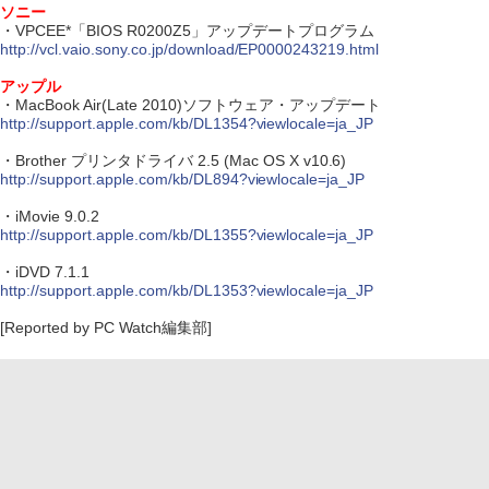
ソニー
・VPCEE*「BIOS R0200Z5」アップデートプログラム
http://vcl.vaio.sony.co.jp/download/EP0000243219.html
アップル
・MacBook Air(Late 2010)ソフトウェア・アップデート
http://support.apple.com/kb/DL1354?viewlocale=ja_JP
・Brother プリンタドライバ 2.5 (Mac OS X v10.6)
http://support.apple.com/kb/DL894?viewlocale=ja_JP
・iMovie 9.0.2
http://support.apple.com/kb/DL1355?viewlocale=ja_JP
・iDVD 7.1.1
http://support.apple.com/kb/DL1353?viewlocale=ja_JP
[Reported by PC Watch編集部]