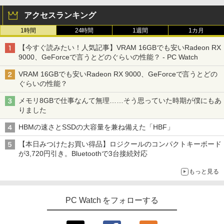
無料 保証付き
On My Road (Stadium ver.)
HUNTER×HUNTER モノクロ版 39 (ジャンプ
コミックスDIGITAL)
by Amazon 炭酸水 ラベルレス 500ml ×24本
アクセスランキング
￥16,900
強炭酸水 ペットボトル 500ミリリットル (Sm
￥250
art Basic)
【2026年アップグレード版】AOKIMI ワイヤ
1時間
24時間
￥572
1週間
1カ月
レスイヤホン bluetooth イヤホン V12 小型
【送料無料】これってむし歯になります
3
【今すぐ読みたい！人気記事】VRAM 16GBでも安いRadeon RX
軽量 ブルートゥースHi-Fi 最大36時間再生 ぶ
￥1,625
か？に根拠をもって答える本 代用甘味
るーとゅーす コードレス ENCノイズキャン
中古 マイクロソフト Surface Pro 7 Cor
9000、GeForceで言うとどのぐらいの性能？ - PC Watch
3
料を迷わず説明するために／久保庭雅恵
セリング 自動ペアリング Type-C充電 マイク
e i5 1035G4 第10世代 メモリ8GB SSD1
On My Road (Stadium ver.)
スーパーの裏でヤニ吸うふたり 9巻 (デジタル
／監修 中村恵理子／著
付き 防水 タッチ式音量調整 スポーツ/通勤/通
28GB 12インチ Windows11 Home 無線
VRAM 16GBでも安いRadeon RX 9000、GeForceで言うとどの
版ビッグガンガンコミックス)
【Amazon.co.jp限定】 伊藤園 磨かれて、澄
学/WEB会議(ホワイト)
LAN Wi-Fi WEBカメラ Type-C 1866 1年
ぐらいの性能？
みきった日本の水 2L 8本 ラベルレス [ ケース
￥250
￥5,940
保証 レビュー特典:セキュリティソフト
] [ 水 ] [ ペットボトル ] [ 箱買い ] [ ストック
￥810
Bランク ノートパソコン 中古ノートパソ
￥1,964
メモリ8GBで仕事なんて無理……そう思っていた時期が僕にもあ
] [ 水分補給 ]
コン 中古PC
りました
￥998
スリランカ料理 ライス＆カリー、朝ごは
4
￥26,800
HBMの速さとSSDの大容量を兼ね備えた「HBF」
Xiaomi シャオミ REDMI Buds 8 Lite ワイヤ
ん、軽食、スイーツからランプライスま
レスイヤホン Bluetooth 5.4 ノイズキャンセ
で、スリランカの食を深く知るための12
【本日みつけたお買い得品】ロジクールのコンパクトキーボード
リング ANC 36時間再生
5品 [ 濱田 祐介 ]
が3,720円引き。Bluetoothで3台接続対応
【新品】【楽天1位！】ノートパソコン
4
￥3,480
￥5,940
新品第13世代CPU搭載ノートPC Office
もっと見る
付きノートパソコン 初心者向け Window
s11 初期設定済 Webカメラ zoom 日本語
キーボード 14.1型 Intel Celeron メモリ
PC Watch をフォローする
【中古】 三舟及び南洲の書 / 寺山葛常 /
8GB SSD1TB(最大) 大容量バッテリービ
5
巌南堂書店 [単行本]【宅配便出荷】
ジネス 大学生 プレゼント 学生向け