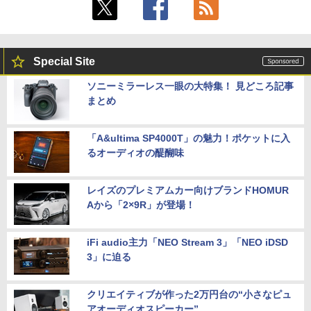
￥6,570
￥29,800
【最新Office2024】ノートパソコン 中古
Special Site
5
Core i5 第10世代 Office付き NEC 15.6
インチ メモリ16GB 新品SSD1TB DVDド
ソニーミラーレス一眼の大特集！ 見どころ記事
ライブ WEBカメラ テンキー windows11
まとめ
搭載 NEC中古ノートパソコン 安心保証
初期設定済み VKT16X5 VRL21F7
「A&ultima SP4000T」の魅力！ポケットに入
￥27,800
るオーディオの醍醐味
レイズのプレミアムカー向けブランドHOMUR
Aから「2×9R」が登場！
iFi audio主力「NEO Stream 3」「NEO iDSD
3」に迫る
クリエイティブが作った2万円台の“小さなピュ
アオーディオスピーカー”