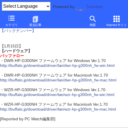
Powered by
Translate
アップデート情報
カテゴリ
過去記事
検索
Impressサイト
【バックナンバー】
【1月15日】
【ハードウェア】
バッファロー
・DWR-HP-G300NH ファームウェア for Windows Ver.1.70
http://buffalo.jp/download/driver/lan/dwr-hp-g300nh_fw-win.html
・DWR-HP-G300NH ファームウェア for Macintosh Ver.1.70
http://buffalo.jp/download/driver/lan/dwr-hp-g300nh_fw-mac.html
・WZR-HP-G300NH ファームウェア for Windows Ver.1.70
http://buffalo.jp/download/driver/lan/wzr-hp-g300nh_fw-win.html
・WZR-HP-G300NH ファームウェア for Macintosh Ver.1.70
http://buffalo.jp/download/driver/lan/wzr-hp-g300nh_fw-mac.html
[Reported by PC Watch編集部]