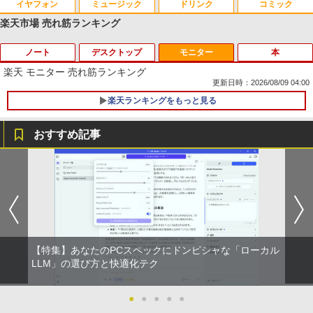
イヤフォン
ミュージック
ドリンク
コミック
楽天市場 売れ筋ランキング
ノート
デスクトップ
モニター
本
Anker Soundcore P42i (Bluetooth 6.1)【完
BRUCE WAYNE feat. Flo Milli, ATL Jacob
by Amazon 天然水 ラベルレス 500ml ×24本
薬屋のひとりごと 17巻 (デジタル版ビッグガ
全ワイヤレスイヤホン/ウルトラノイズキャン
[Explicit]
富士山の天然水 バナジウム含有 水 ミネラル
ンガンコミックス)
楽天 モニター 売れ筋ランキング
セリング 3.5 / マルチポイント接続 / 最大40時
ウォーター ペットボトル 静岡県産 500ミリリ
更新日時：2026/08/09 04:00
間再生 / コンパクト形状/持ち運びに便利 / IP5
ットル (Smart Basic)
￥250
￥770
楽天ランキングをもっと見る
5 防塵防水位規格/PSE技術基準適合】パープ
【期間限定 ポイント10倍】Lenovo Idea
1
ル
￥1,380
Pad D330 10.1型 2-in-1 タブレットPC／
着脱式キーボード（intel 第九世代Celero
おすすめ記事
￥9,990
BRUCE WAYNE feat. Flo Milli, ATL Jacob
異世界居酒屋「のぶ」(22) (角川コミックス・
n N4000/4GB/64GB eMMC/HD IPS液晶
[Explicit]
エース)
【Amazon.co.jp限定】 い・ろ・は・す 2L P
Type-C データ/充電可）/microSD対応
りゅうおうのおしごと！21 〜白雪姫と
1
ET ラベルレス ×8本
（最大128GB）/Windows 11 Pro／Dolb
竜王の結婚〜【完結記念メモリアルブッ
Anker Soundcore P31i ピンク
y Audio）【整備済み中古品】
￥250
￥832
ク付き特装版】 【電子書籍】[ 白鳥 士郎
￥1,112
]
￥5,990
￥13,800
￥5,500
見知らぬ糸
ONE PIECE モノクロ版 115 (ジャンプコミッ
クスDIGITAL)
by Amazon 天然水ラベルレス 2L×9本
【特集】あなたのPCスペックにドンピシャな「ローカル
【マラソンP5倍/10%オフクーポン】中古
￥250
2
LLM」の選び方と快適化テク
Anker Soundcore Liberty 5 ディープブルー
ノートパソコン Dell Latitude 7200 2in
￥594
￥1,117
11～12世紀のフランドル伯の尚書部 [ 青
2
1 第8世代 Core i5 メモリ8GB SSD128G
山由美子 ]
B 12.3インチタッチパネルフルHD Wind
￥14,990
●
●
●
●
●
ows11 Pro カメラ Bluetooth Wi-Fi 送料
￥5,500