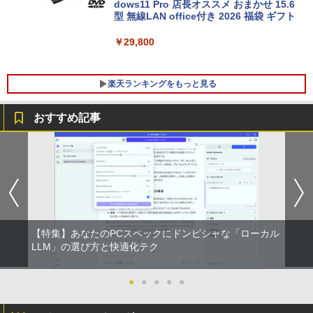
dows11 Pro 店長オススメ おまかせ 15.6
型 無線LAN office付き 2026 福袋 ギフト
￥29,800
楽天ランキングをもっと見る
おすすめ記事
「3500U/4300Uより速い」 NiPoGi ミニ
【中古良品】【安心保証】Princeton 21.
ちいかわ なんか小さくてかわいいやつ
1
1
1
pc Ryzen Embedded R2544初登場 8G
5型ワイドカラー液晶ディスプレイ PTF
（7）なんか飛び出ていろいろ貼れるフォ
B+256GB 4TB拡張可 mini pc Windows
WDE-22W / PTFBDE-22W ブラック/ ホ
トアルバム付き特装版 （講談社キャラク
11 Pro 動作より高速 4K×3画面出力 ミニ
ワイト色 スピーカー搭載 プリンストン
ターズA） [ ナガノ ]
パソコン HDMI2.0+DP1.4 静音性 小型pc
豊富な端子Type-C USB3.2 有線LAN WI
￥4,050
￥3,630
FI5/BT4.2 省電力 オフィス/学習向け P2
【特集】あなたのPCスペックにドンピシャな「ローカル
￥33,800
LLM」の選び方と快適化テク
【タッチ式選べる 携帯式】モバイルモニ
100日後に英語がものになる1日10分 ネ
2
2
ター 14インチ フルHD IPSパネル 非光沢
イティブ英語書き写し [ ブレット・リン
タッチ式/非タッチ式選択可能 Type-C対
ゼイ ]
●
●
●
●
●
【全商品10%OFF+P5倍】Dell OptiPlex
応 HDMI VESA対応 モニター 持ち運び
2
3070 Micro 第9世代 Core i5 Windows1
サブディスプレイ デュアルモニター テレ
￥1,980