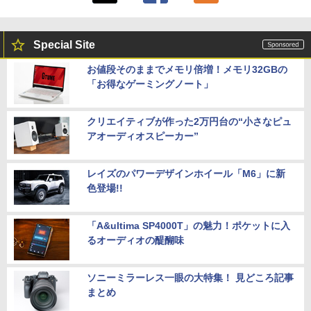
スクトップPC 2年保証 激安 高性能 ゲー
ム 本体のみ PC 高スペッ 初期設定済み
【2026年最新改良版・高級金属製】【タ
5
Special Site
￥45,700
ッチ選択】モバイルモニター 15.6インチ
タッチパネル ワイヤレス接続 電池内蔵
お値段そのままでメモリ倍増！メモリ32GBの
自立スタンド モバイルモニター スタンド
「お得なゲーミングノート」
ゲーミングモニター 1080PフルHD 高画
【中古】初心者も安心！おまかせゲーミ
質 デュアルモニター サブモニター ポー
5
ングセット SILVER 中古デスクトップPC
タブルモニター 選べる9パータン
eスポーツ入門 Geforce GT1030搭載！
クリエイティブが作った2万円台の“小さなピュ
Win11 Office 24型液晶 ゲーミングキー
￥14,580
アオーディオスピーカー”
ボード・マウス[8世代 Corei5 8GB SSD2
56GB]：良品
レイズのパワーデザインホイール「M6」に新
￥65,980
色登場!!
「A&ultima SP4000T」の魅力！ポケットに入
るオーディオの醍醐味
ソニーミラーレス一眼の大特集！ 見どころ記事
まとめ