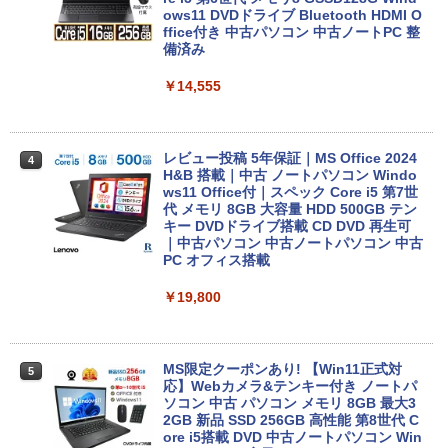
版ビッグガンガンコミックス)
コカ・コーラ やかんの麦茶 from 爽健美茶 ラ
ows11 DVDドライブ Bluetooth HDMI O
ベルレス 650mlPET×24本
￥250
ffice付き 中古パソコン 中古ノートPC 整
￥810
備済み
Xiaomi シャオミ REDMI Buds 8 Lite ワイヤ
￥2,009
レスイヤホン Bluetooth 5.4 ノイズキャンセ
￥14,555
リング ANC 36時間再生
￥3,480
レビュー投稿 5年保証｜MS Office 2024
4
H&B 搭載｜中古 ノートパソコン Windo
ws11 Office付｜スペック Core i5 第7世
代 メモリ 8GB 大容量 HDD 500GB テン
キー DVDドライブ搭載 CD DVD 再生可
｜中古パソコン 中古ノートパソコン 中古
PC オフィス搭載
￥19,800
MS限定クーポンあり! 【Win11正式対
5
応】Webカメラ&テンキー付き ノートパ
ソコン 中古 パソコン メモリ 8GB 最大3
2GB 新品 SSD 256GB 高性能 第8世代 C
ore i5搭載 DVD 中古ノートパソコン Win