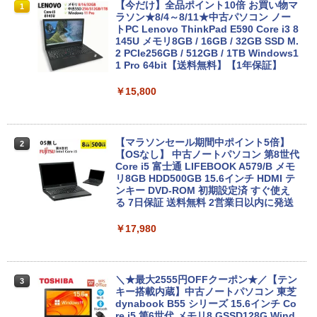
【今だけ】全品ポイント10倍 お買い物マ
1
ラソン★8/4～8/11★中古パソコン ノー
トPC Lenovo ThinkPad E590 Core i3 8
Anker Soundcore P31i ブラック
BRUCE WAYNE feat. Flo Milli, ATL Jacob
by Amazon 天然水 ラベルレス 500ml ×24本
異世界居酒屋「のぶ」(22) (角川コミックス・
145U メモリ8GB / 16GB / 32GB SSD M.
[Explicit]
富士山の天然水 バナジウム含有 水 ミネラル
エース)
2 PCIe256GB / 512GB / 1TB Windows1
ウォーター ペットボトル 静岡県産 500ミリリ
1 Pro 64bit【送料無料】【1年保証】
￥5,990
ットル (Smart Basic)
￥250
￥832
￥15,800
￥1,380
Anker Soundcore Liberty 5 ミッドナイトブ
見知らぬ糸
ONE PIECE モノクロ版 115 (ジャンプコミッ
ラック
クスDIGITAL)
by Amazon 天然水ラベルレス 2L×9本
【マラソンセール期間中ポイント5倍】
2
【OSなし】 中古ノートパソコン 第8世代
￥250
Core i5 富士通 LIFEBOOK A579/B メモ
￥14,990
￥594
￥1,117
リ8GB HDD500GB 15.6インチ HDMI テ
ンキー DVD-ROM 初期設定済 すぐ使え
る 7日保証 送料無料 2営業日以内に発送
【2026年アップグレード版】AOKIMI ワイヤ
On My Road (Stadium ver.)
HUNTER×HUNTER モノクロ版 39 (ジャンプ
￥17,980
レスイヤホン bluetooth イヤホン V12 小型
コミックスDIGITAL)
by Amazon 炭酸水 ラベルレス 500ml ×24本
軽量 ブルートゥースHi-Fi 最大36時間再生 ぶ
強炭酸水 ペットボトル 500ミリリットル (Sm
￥250
るーとゅーす コードレス ENCノイズキャン
art Basic)
￥572
セリング 自動ペアリング Type-C充電 マイク
付き 防水 タッチ式音量調整 スポーツ/通勤/通
＼★最大2555円OFFクーポン★／【テン
￥1,625
3
学/WEB会議(ホワイト)
キー搭載内蔵】中古ノートパソコン 東芝
dynabook B55 シリーズ 15.6インチ Co
On My Road (Stadium ver.)
スーパーの裏でヤニ吸うふたり 9巻 (デジタル
re i5 第6世代 メモリ8 GSSD128G Wind
￥1,964