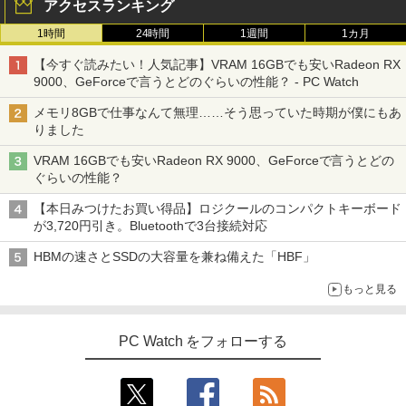
アクセスランキング
1 Pro メモリ 8GB/16GB SSD 256GB/51
ワーク ミニPC対応 EVICIV
2GB USB無線LANアダプター付属 HDMI
1時間
24時間
1週間
1カ月
DisplayPort WPS Office付き デスクト
￥11,999
ップパソコン ミニPC 中古パソコン 小型
楽譜 【取寄品】UN275 輸入 フラッシン
3
【今すぐ読みたい！人気記事】VRAM 16GBでも安いRadeon RX
コンパクト デスクトップPC
グ・ウィンズ【メール便不可商品】【沖
9000、GeForceで言うとどのぐらいの性能？ - PC Watch
縄・離島以外送料無料】
￥35,000
【期間限定5%OFFクーポン 8/12 10時ま
3
メモリ8GBで仕事なんて無理……そう思っていた時期が僕にもあ
で】 モニター 27インチ 100Hz FHD VA
￥30,030
りました
パネル スピーカー搭載 ブルーライト軽減
ノングレアタイプ 壁掛け対応 省スペース
VRAM 16GBでも安いRadeon RX 9000、GeForceで言うとどの
超得2,500円OFF&P2倍｜Windows11正
角度調整 高視野角 178° Adaptive-Sync
3
ぐらいの性能？
式対応｜楽天1位｜最大180日保証｜CPU
対応 MAXZEN MJM27CH02-F100
オレンジページ 2026 10/17号増刊＜グレ
4
第8世代｜HP 中古デスクトップパソコン
ー＞ [雑誌]
【本日みつけたお買い得品】ロジクールのコンパクトキーボード
Windows11 office付き｜メモリ8GB SS
￥13,980
が3,720円引き。Bluetoothで3台接続対応
D256GB HDD500GB｜ デスクトップ Mi
￥1,689
crosoft office 第8世代以降｜セット購入
HBMの速さとSSDの大容量を兼ね備えた「HBF」
可能｜デスクトップ 中古｜中古PC
モニター 21.5インチ/23.8インチ/27イン
4
もっと見る
￥34,800
チ フルhd 高画質 100Hz VA ノングレア
非光沢 スピーカー内蔵 3年保証 ディスプ
【 限定生産・特典つき 】YUZURU2027
5
レイ パソコンモニター PCモニター フル
羽生結弦カレンダー卓上版 [ 能登 直 ]
PC Watch をフォローする
ハイビジョン 21インチ 液晶モニター ア
デスクトップパソコン Windows11 Offic
イリスオーヤマ DT-JF *
4
￥2,750
e付き パソコン 新品｜インテル 第14世代
Core i5-6500 i5 i7-14700F｜ SSD 256G
￥11,980
B～2TB｜メモリ 8～64GB DDR4/5｜ デ