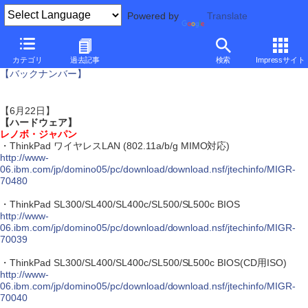
Powered by
Translate
アップデート情報
カテゴリ
過去記事
検索
Impressサイト
【バックナンバー】
【6月22日】
【ハードウェア】
レノボ・ジャパン
・ThinkPad ワイヤレスLAN (802.11a/b/g MIMO対応)
http://www-
06.ibm.com/jp/domino05/pc/download/download.nsf/jtechinfo/MIGR-
70480
・ThinkPad SL300/SL400/SL400c/SL500/SL500c BIOS
http://www-
06.ibm.com/jp/domino05/pc/download/download.nsf/jtechinfo/MIGR-
70039
・ThinkPad SL300/SL400/SL400c/SL500/SL500c BIOS(CD用ISO)
http://www-
06.ibm.com/jp/domino05/pc/download/download.nsf/jtechinfo/MIGR-
70040