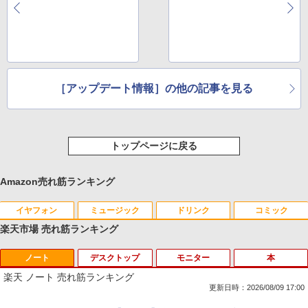
［アップデート情報］の他の記事を見る
トップページに戻る
Amazon売れ筋ランキング
イヤフォン
ミュージック
ドリンク
コミック
楽天市場 売れ筋ランキング
ノート
デスクトップ
モニター
本
Anker Soundcore P40i オフホワイト
BRUCE WAYNE feat. Flo Milli, ATL Jacob
【Amazon.co.jp限定】 い・ろ・は・す 2L P
薬屋のひとりごと 17巻 (デジタル版ビッグガ
[Explicit]
ET ラベルレス ×8本
ンガンコミックス)
楽天 ノート 売れ筋ランキング
￥7,990
更新日時：2026/08/09 17:00
￥250
￥1,112
￥770