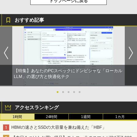
トップページに戻る
おすすめ記事
【特集】あなたのPCスペックにドンピシャな「ローカル
LLM」の選び方と快適化テク
●
●
●
●
●
アクセスランキング
1時間
24時間
1週間
1カ月
HBMの速さとSSDの大容量を兼ね備えた「HBF」