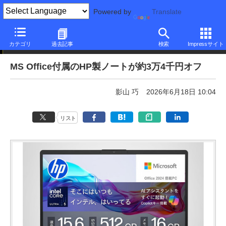
Powered by
Translate
本日みつけたお買い得品
カテゴリ
過去記事
検索
Impressサイト
MS Office付属のHP製ノートが約3万4千円オフ
影山 巧
2026年6月18日 10:04
リスト