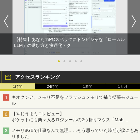
【特集】あなたのPCスペックにドンピシャな「ローカル
LLM」の選び方と快適化テク
●
●
●
●
●
アクセスランキング
1時間
24時間
1週間
1カ月
キオクシア、メモリ不足をフラッシュメモリで補う拡張モジュー
ル
【やじうまミニレビュー】
ポケットにも楽々入るロジクールの2つ折りマウス「Mobi
Fold」。その気になるギミックとは？
メモリ8GBで仕事なんて無理……そう思っていた時期が僕にもあ
りました