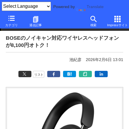
Powered by
Translate
本日みつけたお買い得品
カテゴリ
過去記事
検索
Impressサイト
BOSEのノイキャン対応ワイヤレスヘッドフォン
が8,100円オトク！
池紀彦
2026年2月6日 13:01
リスト