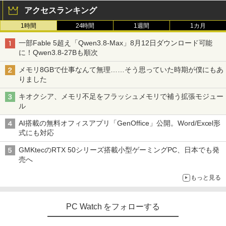
アクセスランキング
1時間
24時間
1週間
1カ月
一部Fable 5超え「Qwen3.8-Max」8月12日ダウンロード可能
に！Qwen3.8-27Bも順次
メモリ8GBで仕事なんて無理……そう思っていた時期が僕にもあ
りました
キオクシア、メモリ不足をフラッシュメモリで補う拡張モジュー
ル
AI搭載の無料オフィスアプリ「GenOffice」公開。Word/Excel形
式にも対応
GMKtecのRTX 50シリーズ搭載小型ゲーミングPC、日本でも発
売へ
もっと見る
PC Watch をフォローする