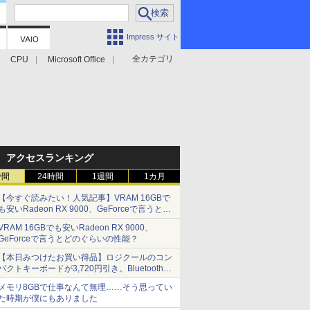
Impress サイト
全カテゴリ
CPU
Microsoft Office
アクセスランキング
時間
24時間
1週間
1カ月
【今すぐ読みたい！人気記事】VRAM 16GBで
も安いRadeon RX 9000、GeForceで言うとど
のぐらいの性能？ - PC Watch
VRAM 16GBでも安いRadeon RX 9000、
GeForceで言うとどのぐらいの性能？
【本日みつけたお買い得品】ロジクールのコン
パクトキーボードが3,720円引き。Bluetoothで3
台接続対応
メモリ8GBで仕事なんて無理……そう思ってい
た時期が僕にもありました