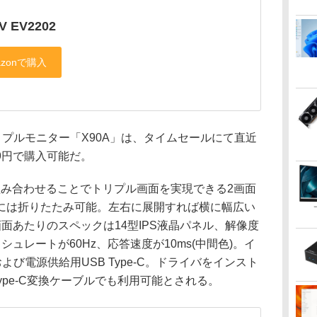
IV EV2202
リプルモニター「X90A」は、タイムセールにて直近
539円で購入可能だ。
組み合わせることでトリプル画面を実現できる2画面
には折りたたみ可能。左右に展開すれば横に幅広い
面あたりのスペックは14型IPS液晶パネル、解像度
レッシュレートが60Hz、応答速度が10ms(中間色)。イ
Cおよび電源供給用USB Type-C。ドライバをインスト
→Type-C変換ケーブルでも利用可能とされる。