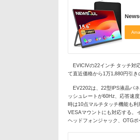
News
EVICIVの22インチ タッチ
て直近価格から1万1,880円引き
EV2202は、22型IPS液晶パネ
ッシュレートが60Hz、応答速度が
時は10点マルチタッチ機能も
VESAマウントにも対応する。インタ
ヘッドフォンジャック、OTGポー