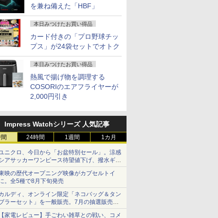
を兼ね備えた「HBF」
本日みつけたお買い得品
カード付きの「プロ野球チッ
プス」が24袋セットでオトク
本日みつけたお買い得品
熱風で揚げ物を調理する
COSORIのエアフライヤーが
2,000円引き
Impress Watchシリーズ 人気記事
時間
24時間
1週間
1カ月
ユニクロ、今日から「お盆特別セール」。涼感
シアサッカーワンピース待望値下げ、撥水ギア
ショーツは1990円に
東映の歴代オープニング映像がカプセルトイ
に。全5種で8月下旬発売
カルディ、オンライン限定「ネコバッグ＆タン
ブラーセット」を一般販売。7月の抽選販売の
当選無効分
【家電レビュー】手ごわい雑草との戦い、コメ