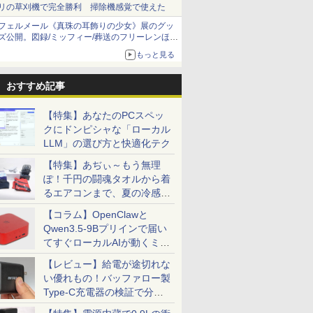
リの草刈機で完全勝利 掃除機感覚で使えた
フェルメール《真珠の耳飾りの少女》展のグッ
ズ公開。図録/ミッフィー/葬送のフリーレンほ
か、注目ブランドコラボが実現
もっと見る
おすすめ記事
【特集】あなたのPCスペッ
クにドンピシャな「ローカル
LLM」の選び方と快適化テク
【特集】あぢぃ～もう無理
ぽ！千円の闘魂タオルから着
るエアコンまで、夏の冷感グ
ッズ一挙紹介
【コラム】OpenClawと
Qwen3.5-9Bプリインで届い
てすぐローカルAIが動くミニ
PC「SER9 Pro」
【レビュー】給電が途切れな
い優れもの！バッファロー製
Type-C充電器の検証で分か
ったこと