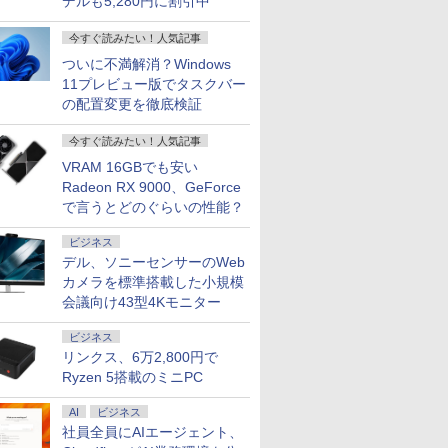
デルも5,280円に割引中
今すぐ読みたい！人気記事
ついに不満解消？Windows
11プレビュー版でタスクバー
の配置変更を徹底検証
今すぐ読みたい！人気記事
VRAM 16GBでも安い
Radeon RX 9000、GeForce
で言うとどのぐらいの性能？
ビジネス
デル、ソニーセンサーのWeb
カメラを標準搭載した小規模
会議向け43型4Kモニター
ビジネス
リンクス、6万2,800円で
Ryzen 5搭載のミニPC
AI
ビジネス
社員全員にAIエージェント、