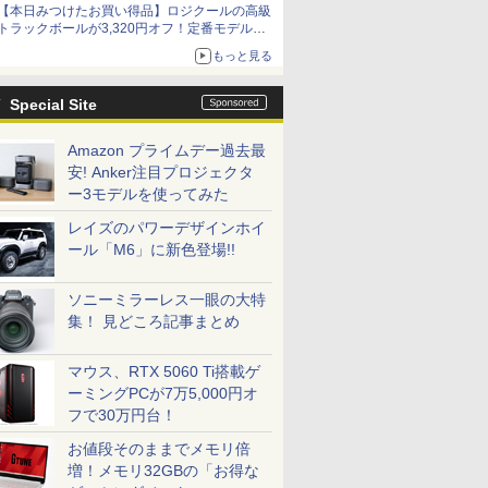
【本日みつけたお買い得品】ロジクールの高級
トラックボールが3,320円オフ！定番モデルも
5,280円に割引中
もっと見る
Special Site
Amazon プライムデー過去最
安! Anker注目プロジェクタ
ー3モデルを使ってみた
レイズのパワーデザインホイ
ール「M6」に新色登場!!
ソニーミラーレス一眼の大特
集！ 見どころ記事まとめ
マウス、RTX 5060 Ti搭載ゲ
ーミングPCが7万5,000円オ
フで30万円台！
お値段そのままでメモリ倍
増！メモリ32GBの「お得な