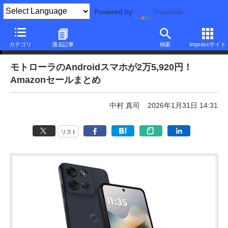
Powered by
Translate
本日みつけたお買い得品
カテゴリ
過去記事
検索
Impressサイト
モトローラのAndroidスマホが2万5,920円！
Amazonセールまとめ
中村 真司
2026年1月31日 14:31
リスト