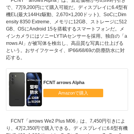
FCNT「arrows Alpha」は、直近価格から8,899円引き
で、7万9,200円にて購入可能だ。ディスプレイに6.4型有
機EL(最大144Hz駆動、2,670×1,200ドット)、SoCにDim
ensity 8350 Extreme、メモリに12GB、ストレージに512
GB、OSにAndroid 15を搭載するスマートフォンだ。メ
インカメラにはソニーLYTIAセンサーを採用。独自の「a
rrows AI」が被写体を検出し、高品質な写真に仕上げる
という。おサイフケータイ、IP66/68/69の防塵防水に対
応する。
FCNT arrows Alpha
FCNT「arrows We2 Plus M06」は、7,450円引きによ
り、4万2,350円で購入できる。ディスプレイに6.6型有機