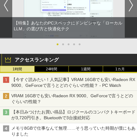
【特集】あなたのPCスペックにドンピシャな「ローカル
LLM」の選び方と快適化テク
●
●
●
●
●
アクセスランキング
1時間
24時間
1週間
1カ月
【今すぐ読みたい！人気記事】VRAM 16GBでも安いRadeon RX
9000、GeForceで言うとどのぐらいの性能？ - PC Watch
VRAM 16GBでも安いRadeon RX 9000、GeForceで言うとどの
ぐらいの性能？
【本日みつけたお買い得品】ロジクールのコンパクトキーボード
が3,720円引き。Bluetoothで3台接続対応
メモリ8GBで仕事なんて無理……そう思っていた時期が僕にもあ
りました