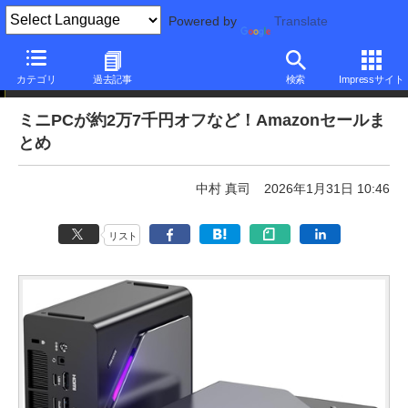
Powered by
Translate
本日みつけたお買い得品
カテゴリ
過去記事
検索
Impressサイト
ミニPCが約2万7千円オフなど！Amazonセールま
とめ
中村 真司
2026年1月31日 10:46
リスト