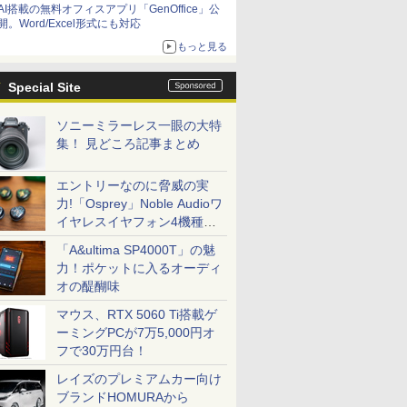
AI搭載の無料オフィスアプリ「GenOffice」公
開。Word/Excel形式にも対応
もっと見る
Special Site
ソニーミラーレス一眼の大特
集！ 見どころ記事まとめ
エントリーなのに脅威の実
力!「Osprey」Noble Audioワ
イヤレスイヤフォン4機種を
一気に聴く
「A&ultima SP4000T」の魅
力！ポケットに入るオーディ
オの醍醐味
マウス、RTX 5060 Ti搭載ゲ
ーミングPCが7万5,000円オ
フで30万円台！
レイズのプレミアムカー向け
ブランドHOMURAから