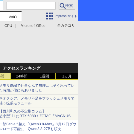
Impress サイト
全カテゴリ
CPU
Microsoft Office
アクセスランキング
時間
24時間
1週間
1カ月
メモリ8GBで仕事なんて無理……そう思ってい
た時期が僕にもありました
キオクシア、メモリ不足をフラッシュメモリで
補う拡張モジュール
【西川和久の不定期コラム】
超小型11LにRTX 5080！ZOTAC「MAGNUS
ONE」最上位機の実力を探る
一部Fable 5超え「Qwen3.8-Max」8月12日ダウ
ンロード可能に！Qwen3.8-27Bも順次