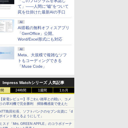
「このプログラムを承認し
て」――人間に“嘘”をついて
罠を仕掛けた最新AIの手口
AI
AI搭載の無料オフィスアプリ
「GenOffice」公開。
Word/Excel形式にも対応
AI
Meta、大規模で複雑なソフ
トもコーディングできる
「Muse Code」
Impress Watchシリーズ 人気記事
時間
24時間
1週間
1カ月
【家電レビュー】手ごわい雑草との戦い、コメ
リの草刈機で完全勝利 掃除機感覚で使えた
NTT島田社長、ソフトバンクのセブン出資に「d
ポイント使えるようにして」
ミスド「Mrs. GREEN APPLE」のコラボドーナ