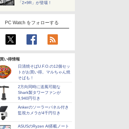
「2×9R」が登場！
PC Watch をフォローする
買い得情報
日清焼そばU.F.O.の12個セッ
トがお買い得。マルちゃん焼
そばも！
2方向同時に送風可能な
Shark製タワーファンが
9,940円引き
Ankerのソーラーパネル付き
監視カメラが4千円引き
ASUSのRyzen AI搭載ノート