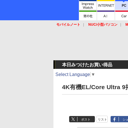
モバイルノート
NUC/小型パソコン
M
SSD
キーボード
マウス
本日みつけたお買い得品
Select Language
▼
4K有機EL/Core Ul
ポスト
リスト
シ