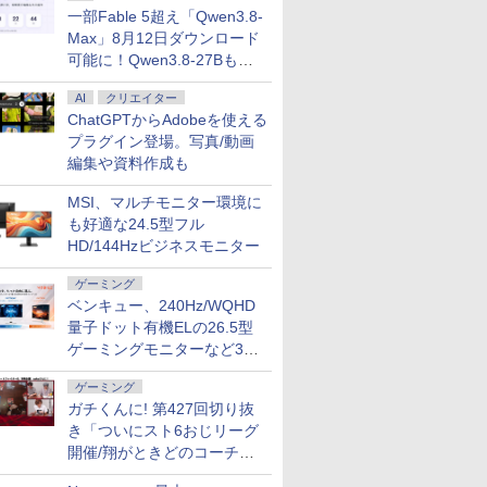
一部Fable 5超え「Qwen3.8-
Max」8月12日ダウンロード
可能に！Qwen3.8-27Bも順
次
AI
クリエイター
ChatGPTからAdobeを使える
プラグイン登場。写真/動画
編集や資料作成も
MSI、マルチモニター環境に
も好適な24.5型フル
HD/144Hzビジネスモニター
ゲーミング
ベンキュー、240Hz/WQHD
量子ドット有機ELの26.5型
ゲーミングモニターなど3機
種
ゲーミング
ガチくんに! 第427回切り抜
き「ついにスト6おじリーグ
開催/翔がときどのコーチ就
任など」