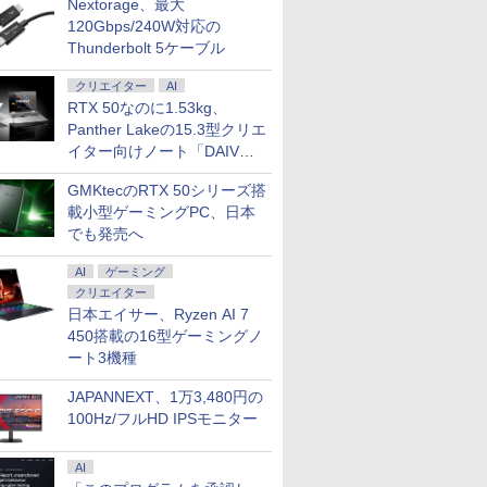
Nextorage、最大
120Gbps/240W対応の
Thunderbolt 5ケーブル
クリエイター
AI
RTX 50なのに1.53kg、
Panther Lakeの15.3型クリエ
イター向けノート「DAIV
Z5」
GMKtecのRTX 50シリーズ搭
載小型ゲーミングPC、日本
でも発売へ
AI
ゲーミング
クリエイター
日本エイサー、Ryzen AI 7
450搭載の16型ゲーミングノ
ート3機種
JAPANNEXT、1万3,480円の
100Hz/フルHD IPSモニター
AI