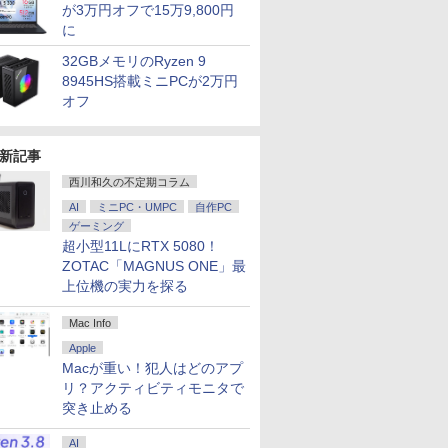
が3万円オフで15万9,800円
に
32GBメモリのRyzen 9
8945HS搭載ミニPCが2万円
オフ
新記事
西川和久の不定期コラム
AI
ミニPC・UMPC
自作PC
ゲーミング
超小型11LにRTX 5080！
ZOTAC「MAGNUS ONE」最
上位機の実力を探る
Mac Info
Apple
Macが重い！犯人はどのアプ
リ？アクティビティモニタで
突き止める
AI