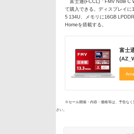
富士通(FCCL)「FMV Note C
て購入できる。ディスプレイに13.3型液
5 134U、メモリに16GB LPDD
Homeを搭載する。
富士通(
(AZ_
※セール開催・内容・価格等は、予告なく
さい。