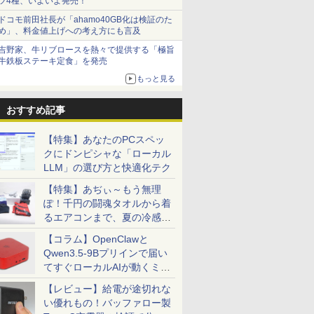
ツ4種、いよいよ発売！
ドコモ前田社長が「ahamo40GB化は検証のた
め」、料金値上げへの考え方にも言及
吉野家、牛リブロースを熱々で提供する「極旨
牛鉄板ステーキ定食」を発売
もっと見る
おすすめ記事
【特集】あなたのPCスペッ
クにドンピシャな「ローカル
LLM」の選び方と快適化テク
【特集】あぢぃ～もう無理
ぽ！千円の闘魂タオルから着
るエアコンまで、夏の冷感グ
ッズ一挙紹介
【コラム】OpenClawと
Qwen3.5-9Bプリインで届い
てすぐローカルAIが動くミニ
PC「SER9 Pro」
【レビュー】給電が途切れな
い優れもの！バッファロー製