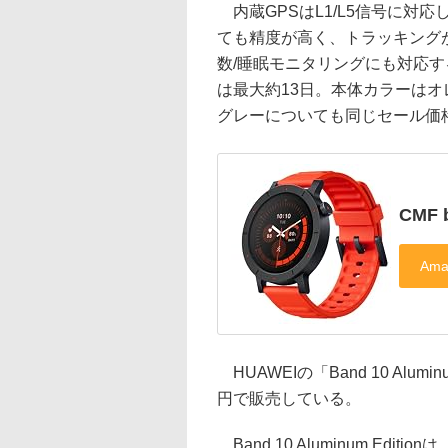
内蔵GPSはL1/L5信号に対
ても精度が高く、トラッキング
数/睡眠モニタリングにも対応す
は最大約13日。本体カラーは
グレーについても同じセール価
CMF 
HUAWEIの「Band 10 Alumi
円で販売している。
Band 10 Aluminum Ed