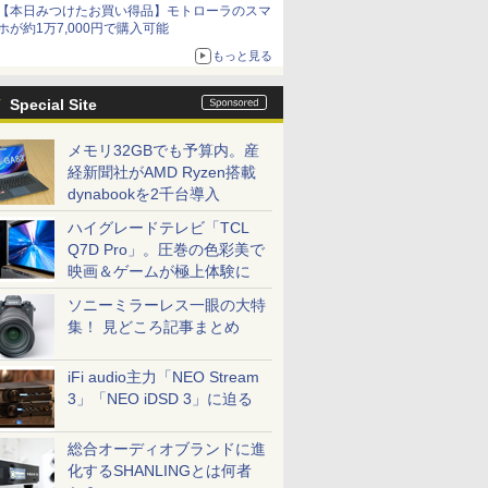
【本日みつけたお買い得品】モトローラのスマ
ホが約1万7,000円で購入可能
もっと見る
Special Site
メモリ32GBでも予算内。産
経新聞社がAMD Ryzen搭載
dynabookを2千台導入
ハイグレードテレビ「TCL
Q7D Pro」。圧巻の色彩美で
映画＆ゲームが極上体験に
ソニーミラーレス一眼の大特
集！ 見どころ記事まとめ
iFi audio主力「NEO Stream
3」「NEO iDSD 3」に迫る
総合オーディオブランドに進
化するSHANLINGとは何者