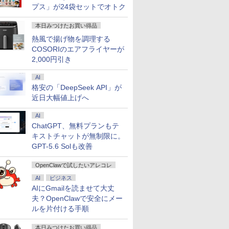
プス」が24袋セットでオトク
本日みつけたお買い得品
熱風で揚げ物を調理する
COSORIのエアフライヤーが
2,000円引き
AI
格安の「DeepSeek API」が
近日大幅値上げへ
AI
ChatGPT、無料プランもテ
キストチャットが無制限に。
GPT-5.6 Solも改善
OpenClawで試したいアレコレ
AI
ビジネス
AIにGmailを読ませて大丈
夫？OpenClawで安全にメー
ルを片付ける手順
本日みつけたお買い得品