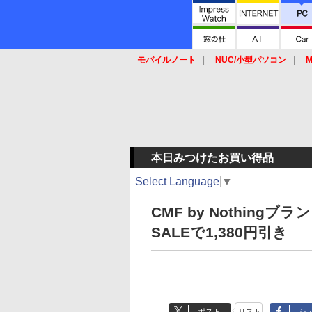
モバイルノート
NUC/小型パソコン
M
SSD
キーボード
マウス
本日みつけたお買い得品
Select Language
▼
CMF by Nothin
SALEで1,380円引き
ポスト
リスト
シ