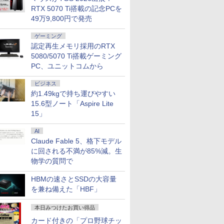
RTX 5070 Ti搭載の記念PCを
49万9,800円で発売
ゲーミング
認定再生メモリ採用のRTX
5080/5070 Ti搭載ゲーミング
PC、ユニットコムから
ビジネス
約1.49kgで持ち運びやすい
15.6型ノート「Aspire Lite
15」
AI
Claude Fable 5、格下モデル
に回される不満が85%減。生
物学の質問で
HBMの速さとSSDの大容量
を兼ね備えた「HBF」
本日みつけたお買い得品
カード付きの「プロ野球チッ