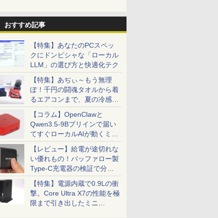
おすすめ記事
【特集】あなたのPCスペッ
クにドンピシャな「ローカル
LLM」の選び方と快適化テク
【特集】あぢぃ～もう無理
ぽ！千円の闘魂タオルから着
るエアコンまで、夏の冷感グ
ッズ一挙紹介
【コラム】OpenClawと
Qwen3.5-9Bプリインで届い
てすぐローカルAIが動くミニ
PC「SER9 Pro」
【レビュー】給電が途切れな
い優れもの！バッファロー製
Type-C充電器の検証で分か
ったこと
【特集】電源内蔵で0.9Lの衝
撃。Core Ultra X7の性能を極
限まで引き出したミニ
PC「GPD BOX」