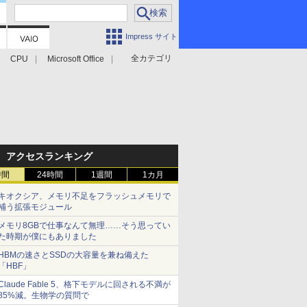
Impress サイト
全カテゴリ
CPU
Microsoft Office
アクセスランキング
時間
24時間
1週間
1カ月
キオクシア、メモリ不足をフラッシュメモリで
補う拡張モジュール
メモリ8GBで仕事なんて無理……そう思ってい
た時期が僕にもありました
HBMの速さとSSDの大容量を兼ね備えた
「HBF」
Claude Fable 5、格下モデルに回される不満が
85%減。生物学の質問で