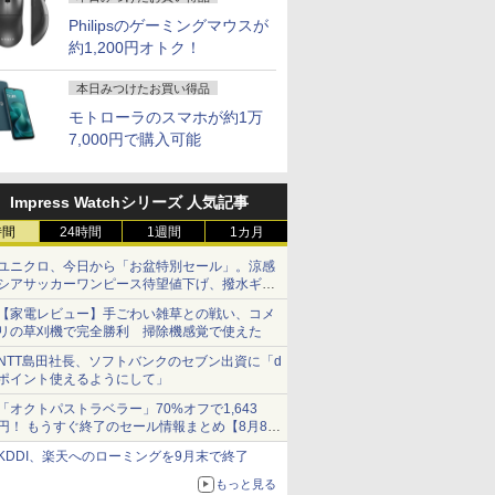
Philipsのゲーミングマウスが
約1,200円オトク！
本日みつけたお買い得品
モトローラのスマホが約1万
7,000円で購入可能
Impress Watchシリーズ 人気記事
時間
24時間
1週間
1カ月
ユニクロ、今日から「お盆特別セール」。涼感
シアサッカーワンピース待望値下げ、撥水ギア
ショーツは1990円に
【家電レビュー】手ごわい雑草との戦い、コメ
リの草刈機で完全勝利 掃除機感覚で使えた
NTT島田社長、ソフトバンクのセブン出資に「d
ポイント使えるようにして」
「オクトパストラベラー」70%オフで1,643
円！ もうすぐ終了のセール情報まとめ【8月8日
更新】
KDDI、楽天へのローミングを9月末で終了
ニンテンドーeショップでは「大神 絶景版」が
67%オフで990円
もっと見る