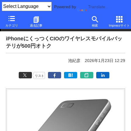
Powered by
Translate
本日みつけたお買い得品
カテゴリ
過去記事
検索
Impressサイト
iPhoneにくっつくCIOのワイヤレスモバイルバッ
テリが500円オトク
池紀彦
2026年1月23日 12:29
リスト