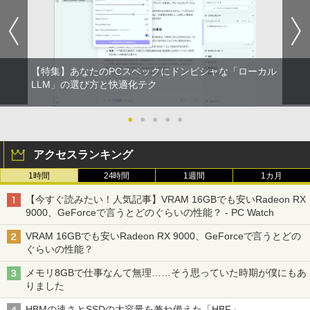
【特集】あなたのPCスペックにドンピシャな「ローカル
LLM」の選び方と快適化テク
●
●
●
●
●
アクセスランキング
1時間
24時間
1週間
1カ月
【今すぐ読みたい！人気記事】VRAM 16GBでも安いRadeon RX
9000、GeForceで言うとどのぐらいの性能？ - PC Watch
VRAM 16GBでも安いRadeon RX 9000、GeForceで言うとどの
ぐらいの性能？
メモリ8GBで仕事なんて無理……そう思っていた時期が僕にもあ
りました
HBMの速さとSSDの大容量を兼ね備えた「HBF」