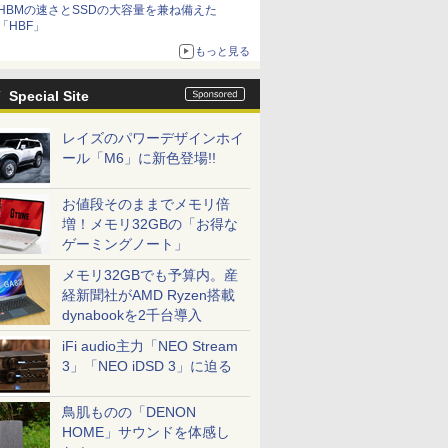
HBMの速さとSSDの大容量を兼ね備えた
「HBF」
もっと見る
Special Site
レイズのパワーデザインホイ
ール「M6」に新色登場!!
お値段そのままでメモリ倍
増！メモリ32GBの「お得な
ゲーミングノート」
メモリ32GBでも予算内。産
経新聞社がAMD Ryzen搭載
dynabookを2千台導入
iFi audio主力「NEO Stream
3」「NEO iDSD 3」に迫る
鳥肌ものの「DENON
HOME」サウンドを体感し