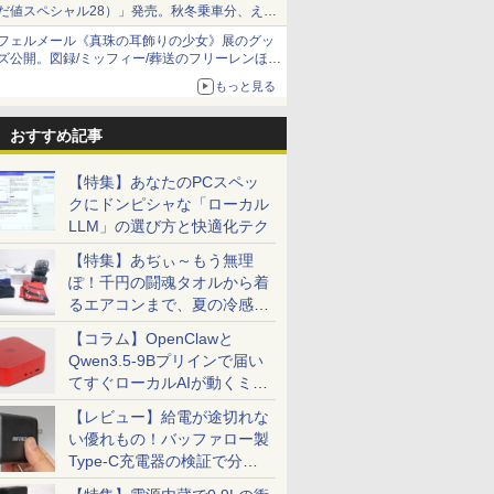
だ値スペシャル28）」発売。秋冬乗車分、えき
ねっと限定
フェルメール《真珠の耳飾りの少女》展のグッ
ズ公開。図録/ミッフィー/葬送のフリーレンほ
か、注目ブランドコラボが実現
もっと見る
おすすめ記事
【特集】あなたのPCスペッ
クにドンピシャな「ローカル
LLM」の選び方と快適化テク
【特集】あぢぃ～もう無理
ぽ！千円の闘魂タオルから着
るエアコンまで、夏の冷感グ
ッズ一挙紹介
【コラム】OpenClawと
Qwen3.5-9Bプリインで届い
てすぐローカルAIが動くミニ
PC「SER9 Pro」
【レビュー】給電が途切れな
い優れもの！バッファロー製
Type-C充電器の検証で分か
ったこと