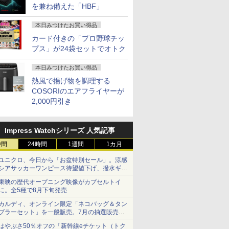
を兼ね備えた「HBF」
本日みつけたお買い得品
カード付きの「プロ野球チッ
プス」が24袋セットでオトク
本日みつけたお買い得品
熱風で揚げ物を調理する
COSORIのエアフライヤーが
2,000円引き
Impress Watchシリーズ 人気記事
時間
24時間
1週間
1カ月
ユニクロ、今日から「お盆特別セール」。涼感
シアサッカーワンピース待望値下げ、撥水ギア
ショーツは1990円に
東映の歴代オープニング映像がカプセルトイ
に。全5種で8月下旬発売
カルディ、オンライン限定「ネコバッグ＆タン
ブラーセット」を一般販売。7月の抽選販売の
当選無効分
はやぶさ50％オフの「新幹線eチケット（トク