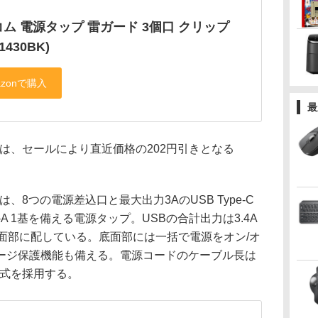
ム 電源タップ 雷ガード 3個口 クリップ
-1430BK)
最
プは、セールにより直近価格の202円引きとなる
、8つの電源差込口と最大出力3AのUSB Type-C
pe-A 1基を備える電源タップ。USBの合計出力は3.4A
面部に配している。底面部には一括で電源をオン/オ
ージ保護機能も備える。電源コードのケーブル長は
グ式を採用する。