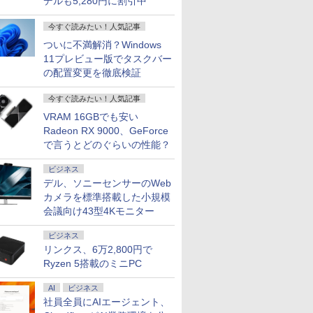
デルも5,280円に割引中
今すぐ読みたい！人気記事
ついに不満解消？Windows
11プレビュー版でタスクバー
の配置変更を徹底検証
今すぐ読みたい！人気記事
VRAM 16GBでも安い
Radeon RX 9000、GeForce
で言うとどのぐらいの性能？
ビジネス
デル、ソニーセンサーのWeb
カメラを標準搭載した小規模
会議向け43型4Kモニター
ビジネス
リンクス、6万2,800円で
Ryzen 5搭載のミニPC
AI
ビジネス
社員全員にAIエージェント、