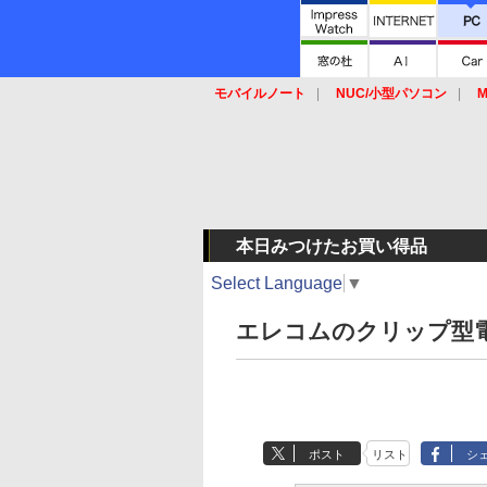
モバイルノート
NUC/小型パソコン
M
SSD
キーボード
マウス
本日みつけたお買い得品
Select Language
▼
エレコムのクリップ型電
ポスト
リスト
シ