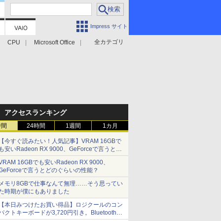
Impress サイト
全カテゴリ
CPU
Microsoft Office
アクセスランキング
時間
24時間
1週間
1カ月
【今すぐ読みたい！人気記事】VRAM 16GBで
も安いRadeon RX 9000、GeForceで言うとど
のぐらいの性能？ - PC Watch
VRAM 16GBでも安いRadeon RX 9000、
GeForceで言うとどのぐらいの性能？
メモリ8GBで仕事なんて無理……そう思ってい
た時期が僕にもありました
【本日みつけたお買い得品】ロジクールのコン
パクトキーボードが3,720円引き。Bluetoothで3
台接続対応