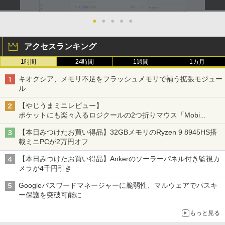
●
●
●
●
●
アクセスランキング
1時間
24時間
1週間
1カ月
キオクシア、メモリ不足をフラッシュメモリで補う拡張モジュー
ル
【やじうまミニレビュー】
ポケットにも楽々入るロジクールの2つ折りマウス「Mobi
Fold」。その気になるギミックとは？
【本日みつけたお買い得品】32GBメモリのRyzen 9 8945HS搭
載ミニPCが2万円オフ
【本日みつけたお買い得品】Ankerのソーラーパネル付き監視カ
メラが4千円引き
Googleパスワードマネージャーに脆弱性、マルウェアでパスキ
ー保護を突破可能に
もっと見る