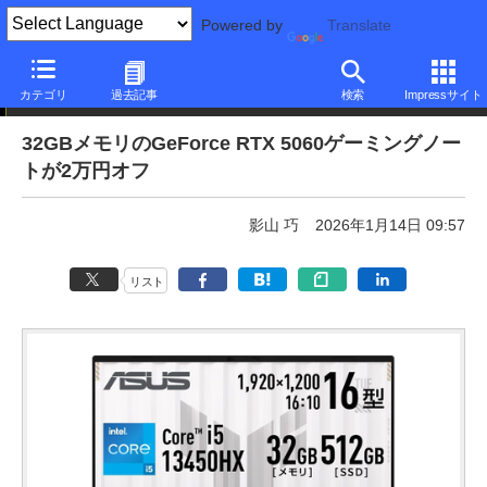
Powered by
Translate
本日みつけたお買い得品
カテゴリ
過去記事
検索
Impressサイト
32GBメモリのGeForce RTX 5060ゲーミングノー
トが2万円オフ
影山 巧
2026年1月14日 09:57
リスト