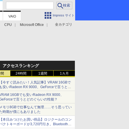
Impress サイト
全カテゴリ
CPU
Microsoft Office
アクセスランキング
時間
24時間
1週間
1カ月
【今すぐ読みたい！人気記事】VRAM 16GBで
も安いRadeon RX 9000、GeForceで言うとど
のぐらいの性能？ - PC Watch
VRAM 16GBでも安いRadeon RX 9000、
GeForceで言うとどのぐらいの性能？
メモリ8GBで仕事なんて無理……そう思ってい
た時期が僕にもありました
【本日みつけたお買い得品】ロジクールのコン
パクトキーボードが3,720円引き。Bluetoothで3
台接続対応