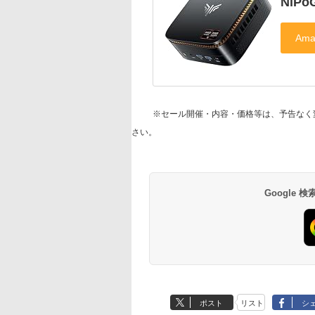
NiPo
※セール開催・内容・価格等は、予告なく
さい。
Google
ポスト
リスト
シ