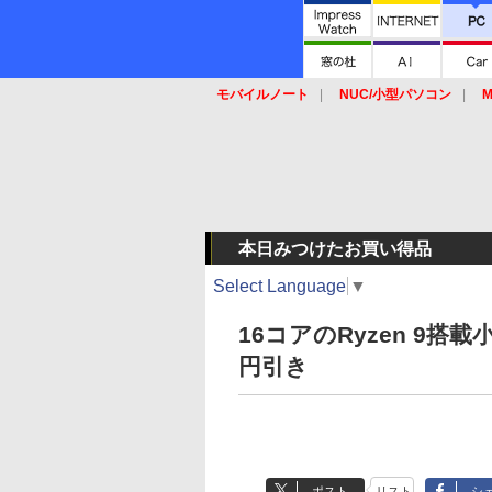
モバイルノート
NUC/小型パソコン
M
SSD
キーボード
マウス
本日みつけたお買い得品
Select Language
▼
16コアのRyzen 9搭
円引き
ポスト
リスト
シ