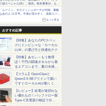
だ値スペシャル28）」発売。秋冬乗車分、えき
ねっと限定
「ムーミン」大小メッシュポーチが付録、素敵
なあの人 11月号。中身が見やすく、温泉スパに
も使える
もっと見る
おすすめ記事
【特集】あなたのPCスペッ
クにドンピシャな「ローカル
LLM」の選び方と快適化テク
【特集】あぢぃ～もう無理
ぽ！千円の闘魂タオルから着
るエアコンまで、夏の冷感グ
ッズ一挙紹介
【コラム】OpenClawと
Qwen3.5-9Bプリインで届い
てすぐローカルAIが動くミニ
PC「SER9 Pro」
【レビュー】給電が途切れな
い優れもの！バッファロー製
Type-C充電器の検証で分か
ったこと