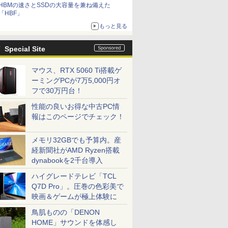
HBMの速さとSSDの大容量を兼ね備えた
「HBF」
もっと見る
Special Site
マウス、RTX 5060 Ti搭載ゲ
ーミングPCが7万5,000円オ
フで30万円台！
性能の良いお得な中古PC情
報はこのページでチェック！
メモリ32GBでも予算内。産
経新聞社がAMD Ryzen搭載
dynabookを2千台導入
ハイグレードテレビ「TCL
Q7D Pro」。圧巻の色彩美で
映画＆ゲームが極上体験に
鳥肌ものの「DENON
HOME」サウンドを体感し