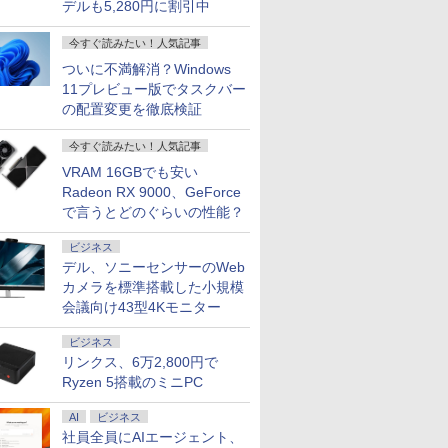
デルも5,280円に割引中
今すぐ読みたい！人気記事
ついに不満解消？Windows
11プレビュー版でタスクバー
の配置変更を徹底検証
今すぐ読みたい！人気記事
VRAM 16GBでも安い
Radeon RX 9000、GeForce
で言うとどのぐらいの性能？
ビジネス
デル、ソニーセンサーのWeb
カメラを標準搭載した小規模
会議向け43型4Kモニター
ビジネス
リンクス、6万2,800円で
Ryzen 5搭載のミニPC
AI
ビジネス
社員全員にAIエージェント、