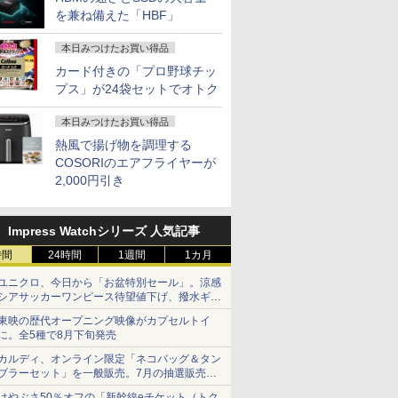
を兼ね備えた「HBF」
本日みつけたお買い得品
カード付きの「プロ野球チッ
プス」が24袋セットでオトク
本日みつけたお買い得品
熱風で揚げ物を調理する
COSORIのエアフライヤーが
2,000円引き
Impress Watchシリーズ 人気記事
時間
24時間
1週間
1カ月
ユニクロ、今日から「お盆特別セール」。涼感
シアサッカーワンピース待望値下げ、撥水ギア
ショーツは1990円に
東映の歴代オープニング映像がカプセルトイ
に。全5種で8月下旬発売
カルディ、オンライン限定「ネコバッグ＆タン
ブラーセット」を一般販売。7月の抽選販売の
当選無効分
はやぶさ50％オフの「新幹線eチケット（トク