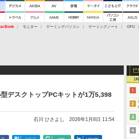
acBook
モニター
ゲーミングパソコン
ゲーミングノート
GPU
1
載小型デスクトップPCキットが1万5,398
石川 ひさよし
2026年1月8日 11:54
ェア
はてブ
note
LinkedIn