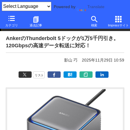
Powered by
Translate
本日みつけたお買い得品
カテゴリ
過去記事
検索
Impressサイト
AnkerのThunderbolt 5ドックが1万5千円引き。
120Gbpsの高速データ転送に対応！
影山 巧
2025年11月29日 10:59
リスト