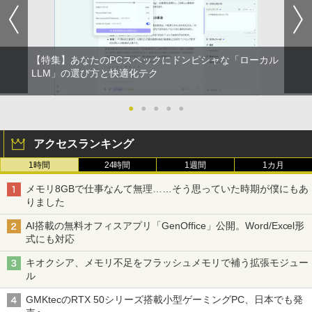
【特集】あなたのPCスペックにドンピシャな「ローカル
LLM」の選び方と快適化テク
●
●
●
●
●
アクセスランキング
1時間
24時間
1週間
1カ月
メモリ8GBで仕事なんて無理……そう思っていた時期が僕にもあ
りました
AI搭載の無料オフィスアプリ「GenOffice」公開。Word/Excel形
式にも対応
キオクシア、メモリ不足をフラッシュメモリで補う拡張モジュー
ル
GMKtecのRTX 50シリーズ搭載小型ゲーミングPC、日本でも発