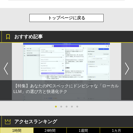
トップページに戻る
おすすめ記事
【特集】あなたのPCスペックにドンピシャな「ローカル
LLM」の選び方と快適化テク
●
●
●
●
●
アクセスランキング
1時間
24時間
1週間
1カ月