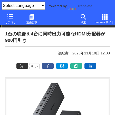
Powered by
Translate
本日みつけたお買い得品
カテゴリ
過去記事
検索
Impressサイト
1台の映像を4台に同時出力可能なHDMI分配器が
900円引き
池紀彦
2025年11月18日 12:39
リスト