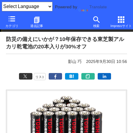
Powered by
Translate
本日みつけたお買い得品
カテゴリ
過去記事
検索
Impressサイト
防災の備えにいかが？10年保存できる東芝製アル
カリ乾電池の20本入りが30%オフ
影山 巧
2025年9月30日 10:56
リスト