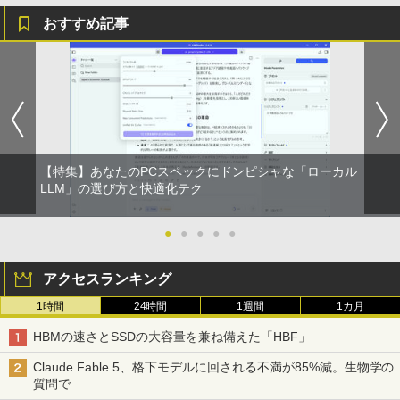
おすすめ記事
【特集】あなたのPCスペックにドンピシャな「ローカル
LLM」の選び方と快適化テク
●
●
●
●
●
アクセスランキング
1時間
24時間
1週間
1カ月
HBMの速さとSSDの大容量を兼ね備えた「HBF」
Claude Fable 5、格下モデルに回される不満が85%減。生物学の
質問で