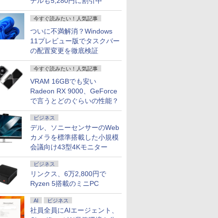
デルも5,280円に割引中
今すぐ読みたい！人気記事
ついに不満解消？Windows
11プレビュー版でタスクバー
の配置変更を徹底検証
今すぐ読みたい！人気記事
VRAM 16GBでも安い
Radeon RX 9000、GeForce
で言うとどのぐらいの性能？
ビジネス
デル、ソニーセンサーのWeb
カメラを標準搭載した小規模
会議向け43型4Kモニター
ビジネス
リンクス、6万2,800円で
Ryzen 5搭載のミニPC
AI
ビジネス
社員全員にAIエージェント、