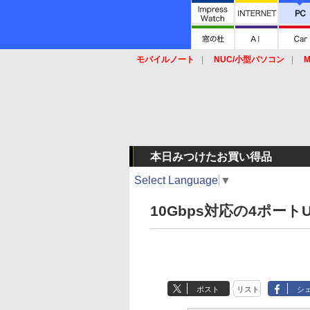
モバイルノート
NUC/小型パソコン
M
SSD
キーボード
マウス
本日みつけたお買い得品
Select Language
▼
10Gbps対応の4ポート
ポスト
リスト
シ