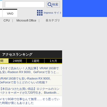
Impress サイト
全カテゴリ
CPU
Microsoft Office
アクセスランキング
時間
24時間
1週間
1カ月
【今すぐ読みたい！人気記事】VRAM 16GBで
も安いRadeon RX 9000、GeForceで言うとど
のぐらいの性能？ - PC Watch
VRAM 16GBでも安いRadeon RX 9000、
GeForceで言うとどのぐらいの性能？
【本日みつけたお買い得品】ロジクールのコン
パクトキーボードが3,720円引き。Bluetoothで3
台接続対応
メモリ8GBで仕事なんて無理……そう思ってい
た時期が僕にもありました