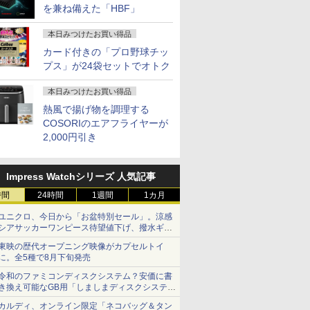
を兼ね備えた「HBF」
本日みつけたお買い得品
カード付きの「プロ野球チッ
プス」が24袋セットでオトク
本日みつけたお買い得品
熱風で揚げ物を調理する
COSORIのエアフライヤーが
2,000円引き
Impress Watchシリーズ 人気記事
時間
24時間
1週間
1カ月
ユニクロ、今日から「お盆特別セール」。涼感
シアサッカーワンピース待望値下げ、撥水ギア
ショーツは1990円に
東映の歴代オープニング映像がカプセルトイ
に。全5種で8月下旬発売
令和のファミコンディスクシステム？安価に書
き換え可能なGB用「しましまディスクシステ
ム」
カルディ、オンライン限定「ネコバッグ＆タン