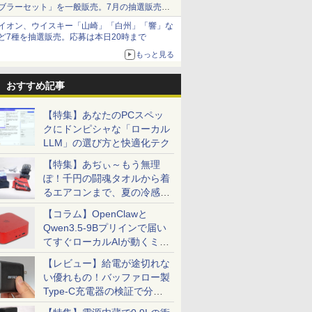
ブラーセット」を一般販売。7月の抽選販売の
当選無効分
イオン、ウイスキー「山崎」「白州」「響」な
ど7種を抽選販売。応募は本日20時まで
もっと見る
おすすめ記事
【特集】あなたのPCスペッ
クにドンピシャな「ローカル
LLM」の選び方と快適化テク
【特集】あぢぃ～もう無理
ぽ！千円の闘魂タオルから着
るエアコンまで、夏の冷感グ
ッズ一挙紹介
【コラム】OpenClawと
Qwen3.5-9Bプリインで届い
てすぐローカルAIが動くミニ
PC「SER9 Pro」
【レビュー】給電が途切れな
い優れもの！バッファロー製
Type-C充電器の検証で分か
ったこと