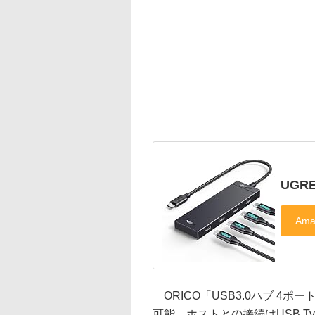
UGR
ORICO「USB3.0ハブ 4ポ
可能。ホストとの接続はUSB T