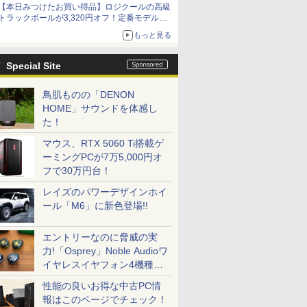
【本日みつけたお買い得品】ロジクールの高級
トラックボールが3,320円オフ！定番モデルも
5,280円に割引中
もっと見る
Special Site
鳥肌ものの「DENON
HOME」サウンドを体感し
た！
マウス、RTX 5060 Ti搭載ゲ
ーミングPCが7万5,000円オ
フで30万円台！
レイズのパワーデザインホイ
ール「M6」に新色登場!!
エントリーなのに脅威の実
力!「Osprey」Noble Audioワ
イヤレスイヤフォン4機種を
一気に聴く
性能の良いお得な中古PC情
報はこのページでチェック！