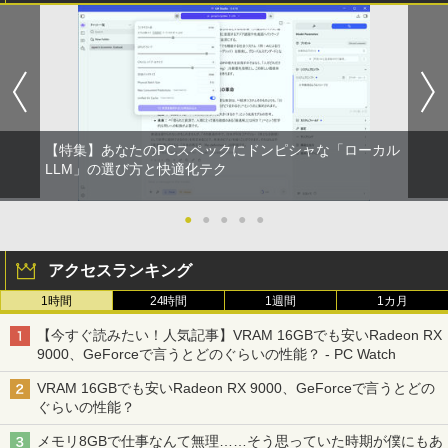
クスDIGITAL)
by Amazon 炭酸水 ラベルレス 500ml ×24本
強炭酸水 ペットボトル 500ミリリットル (Sm
art Basic)
￥594
￥1,625
HUNTER×HUNTER モノクロ版 39 (ジャンプ
コミックスDIGITAL)
by Amazon 天然水ラベルレス 2L×9本
【特集】あなたのPCスペックにドンピシャな「ローカル
￥572
LLM」の選び方と快適化テク
￥1,117
●
●
●
●
●
スーパーの裏でヤニ吸うふたり 9巻 (デジタル
版ビッグガンガンコミックス)
【Amazon.co.jp限定】 伊藤園 磨かれて、澄
アクセスランキング
みきった日本の水 2L 8本 ラベルレス [ ケース
] [ 水 ] [ ペットボトル ] [ 箱買い ] [ ストック
￥810
1時間
24時間
1週間
1カ月
] [ 水分補給 ]
【今すぐ読みたい！人気記事】VRAM 16GBでも安いRadeon RX
￥998
9000、GeForceで言うとどのぐらいの性能？ - PC Watch
VRAM 16GBでも安いRadeon RX 9000、GeForceで言うとどの
ぐらいの性能？
メモリ8GBで仕事なんて無理……そう思っていた時期が僕にもあ