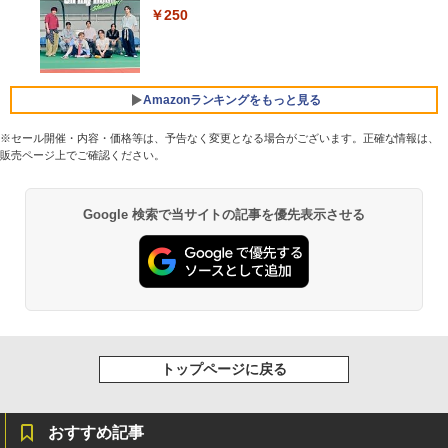
￥250
￥770
Xiaomi シャオミ REDMI Buds 8 Lite ワイヤ
レスイヤホン Bluetooth 5.4 ノイズキャンセ
リング ANC 36時間再生
Amazonランキングをもっと見る
￥3,480
※セール開催・内容・価格等は、予告なく変更となる場合がございます。正確な情報は、
販売ページ上でご確認ください。
by Amazon 天然水 ラベルレス 500ml ×24本
薬屋のひとりごと 17巻 (デジタル版ビッグガ
富士山の天然水 バナジウム含有 水 ミネラル
ンガンコミックス)
Google 検索で当サイトの記事を優先表示させる
ウォーター ペットボトル 静岡県産 500ミリリ
ットル (Smart Basic)
￥770
￥1,380
異世界居酒屋「のぶ」(22) (角川コミックス・
エース)
【Amazon.co.jp限定】 い・ろ・は・す 2L P
ET ラベルレス ×8本
￥832
トップページに戻る
￥1,112
おすすめ記事
ONE PIECE モノクロ版 115 (ジャンプコミッ