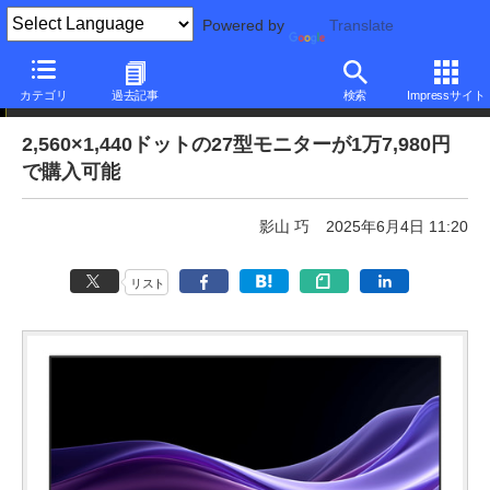
Powered by
Translate
本日みつけたお買い得品
カテゴリ
過去記事
検索
Impressサイト
2,560×1,440ドットの27型モニターが1万7,980円
で購入可能
影山 巧
2025年6月4日 11:20
リスト