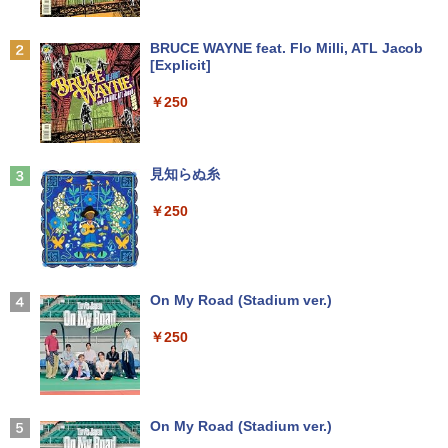
ビジネス・キャリア検定試験標準テキス
2
ト 経営戦略2級［第3版］ 公的資格試
験 ビジキャリ [ 高山誠 ]
Anker Soundcore P31i ブラック
BRUCE WAYNE feat. Flo Milli, ATL Jacob
[Explicit]
￥4,290
￥5,990
￥250
かたわれ令嬢が男装する理由（コミッ
3
ク） ： 6 【電子書籍】[ 雨宮レイ. ]
Anker Soundcore Liberty 5 ミッドナイトブ
見知らぬ糸
ラック
￥1,034
￥250
￥14,990
ポケモンずかんドリル 5さい 4冊セット
4
【2026年アップグレード版】AOKIMI ワイヤ
On My Road (Stadium ver.)
レスイヤホン bluetooth イヤホン V12 小型
￥4,664
軽量 ブルートゥースHi-Fi 最大36時間再生 ぶ
￥250
るーとゅーす コードレス ENCノイズキャン
セリング 自動ペアリング Type-C充電 マイク
付き 防水 タッチ式音量調整 スポーツ/通勤/通
学/WEB会議(ホワイト)
On My Road (Stadium ver.)
シバつき物件 8 【電子書籍】[ 大森えす ]
5
￥1,964