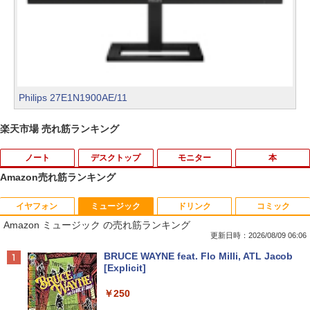
Philips 27E1N1900AE/11
楽天市場 売れ筋ランキング
ノート
デスクトップ
モニター
本
Amazon売れ筋ランキング
イヤフォン
ミュージック
ドリンク
コミック
音羽美奈写真集（仮） [ 音羽美奈 ]
1
Amazon ミュージック の売れ筋ランキング
更新日時：2026/08/09 06:06
￥4,180
Anker Soundcore P40i オフホワイト
BRUCE WAYNE feat. Flo Milli, ATL Jacob
[Explicit]
￥7,990
￥250