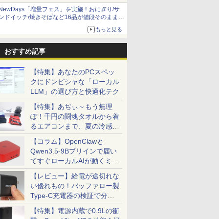
NewDays「増量フェス」を実施！おにぎり/サ
ンドイッチ/焼きそばなど16品が値段そのままで
ボリュームアップ
もっと見る
おすすめ記事
【特集】あなたのPCスペッ
クにドンピシャな「ローカル
LLM」の選び方と快適化テク
【特集】あぢぃ～もう無理
ぽ！千円の闘魂タオルから着
るエアコンまで、夏の冷感グ
ッズ一挙紹介
【コラム】OpenClawと
Qwen3.5-9Bプリインで届い
てすぐローカルAIが動くミニ
PC「SER9 Pro」
【レビュー】給電が途切れな
い優れもの！バッファロー製
Type-C充電器の検証で分か
ったこと
【特集】電源内蔵で0.9Lの衝