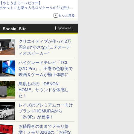
【やじうまミニレビュー】
ポケットにも楽々入るロジクールの2つ折りマ
ウス「Mobi Fold」。その気になるギミックと
もっと見る
は？
Special Site
クリエイティブが作った2万
円台の“小さなピュアオーデ
ィオスピーカー”
ハイグレードテレビ「TCL
Q7D Pro」。圧巻の色彩美で
映画＆ゲームが極上体験に
鳥肌ものの「DENON
HOME」サウンドを体感し
た！
レイズのプレミアムカー向け
ブランドHOMURAから
「2×9R」が登場！
お値段そのままでメモリ倍
増！メモリ32GBの「お得な