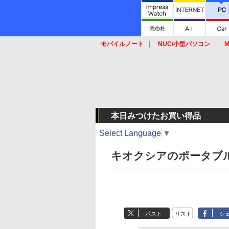
モバイルノート
NUC/小型パソコン
M
SSD
キーボード
マウス
本日みつけたお買い得品
Select Language
▼
キオクシアのポータブルSS
ポスト
リスト
シ