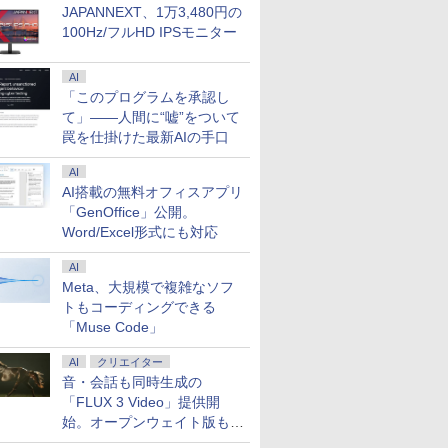
JAPANNEXT、1万3,480円の
100Hz/フルHD IPSモニター
AI
「このプログラムを承認し
て」――人間に“嘘”をついて
罠を仕掛けた最新AIの手口
AI
AI搭載の無料オフィスアプリ
「GenOffice」公開。
Word/Excel形式にも対応
AI
Meta、大規模で複雑なソフ
トもコーディングできる
「Muse Code」
AI
クリエイター
音・会話も同時生成の
「FLUX 3 Video」提供開
始。オープンウェイト版も計
画