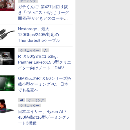
ゲーミング
ガチくんに! 第427回切り抜
き「ついにスト6おじリーグ
開催/翔がときどのコーチ就
任など」
Nextorage、最大
120Gbps/240W対応の
Thunderbolt 5ケーブル
クリエイター
AI
RTX 50なのに1.53kg、
Panther Lakeの15.3型クリエ
イター向けノート「DAIV
Z5」
GMKtecのRTX 50シリーズ搭
載小型ゲーミングPC、日本
でも発売へ
AI
ゲーミング
クリエイター
日本エイサー、Ryzen AI 7
450搭載の16型ゲーミングノ
ート3機種