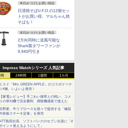
本日みつけたお買い得品
日清焼そばU.F.O.の12個セッ
トがお買い得。マルちゃん焼
そばも！
本日みつけたお買い得品
2方向同時に送風可能な
Shark製タワーファンが
9,940円引き
Impress Watchシリーズ 人気記事
時間
24時間
1週間
1カ月
ミスド「Mrs. GREEN APPLE」のコラボドーナ
ツ4種、いよいよ発売！
【家電レビュー】手ごわい雑草との戦い、コメ
リの草刈機で完全勝利 掃除機感覚で使えた
吉野家、牛リブロースを熱々で提供する「極旨
牛鉄板ステーキ定食」を発売
NTT島田社長、ソフトバンクのセブン出資に「d
ポイント使えるようにして」