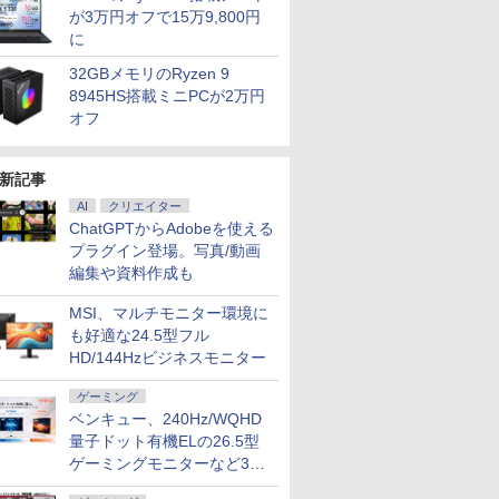
が3万円オフで15万9,800円
に
32GBメモリのRyzen 9
8945HS搭載ミニPCが2万円
オフ
新記事
AI
クリエイター
ChatGPTからAdobeを使える
プラグイン登場。写真/動画
編集や資料作成も
MSI、マルチモニター環境に
も好適な24.5型フル
HD/144Hzビジネスモニター
ゲーミング
ベンキュー、240Hz/WQHD
量子ドット有機ELの26.5型
ゲーミングモニターなど3機
種