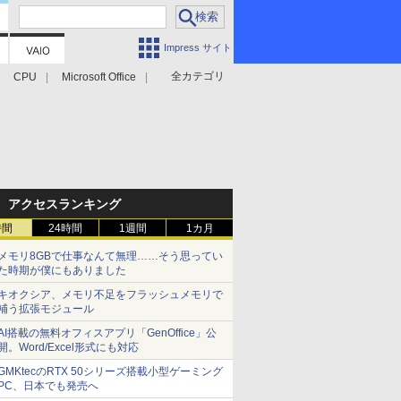
Impress サイト
全カテゴリ
CPU
Microsoft Office
アクセスランキング
時間
24時間
1週間
1カ月
メモリ8GBで仕事なんて無理……そう思ってい
た時期が僕にもありました
キオクシア、メモリ不足をフラッシュメモリで
補う拡張モジュール
AI搭載の無料オフィスアプリ「GenOffice」公
開。Word/Excel形式にも対応
GMKtecのRTX 50シリーズ搭載小型ゲーミング
PC、日本でも発売へ