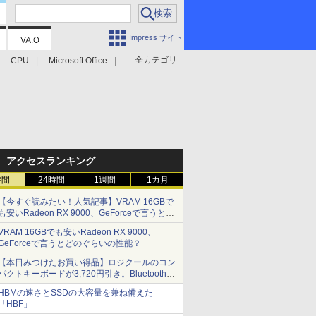
Impress サイト
全カテゴリ
CPU
Microsoft Office
アクセスランキング
時間
24時間
1週間
1カ月
【今すぐ読みたい！人気記事】VRAM 16GBで
も安いRadeon RX 9000、GeForceで言うとど
のぐらいの性能？ - PC Watch
VRAM 16GBでも安いRadeon RX 9000、
GeForceで言うとどのぐらいの性能？
【本日みつけたお買い得品】ロジクールのコン
パクトキーボードが3,720円引き。Bluetoothで3
台接続対応
HBMの速さとSSDの大容量を兼ね備えた
「HBF」