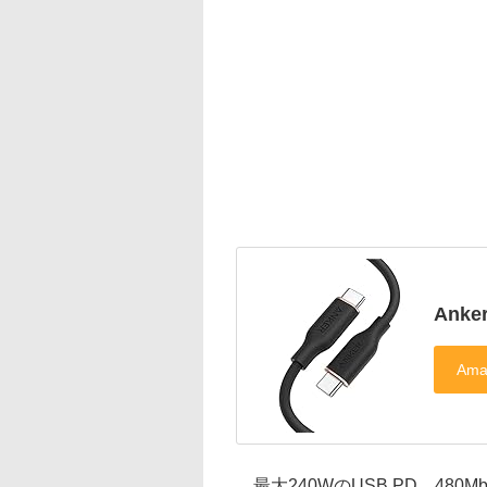
Anker
最大240WのUSB PD、480