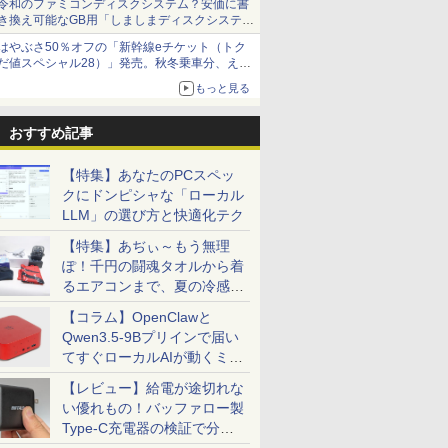
令和のファミコンディスクシステム？安価に書
き換え可能なGB用「しましまディスクシステ
ム」
はやぶさ50％オフの「新幹線eチケット（トク
だ値スペシャル28）」発売。秋冬乗車分、えき
ねっと限定
もっと見る
おすすめ記事
【特集】あなたのPCスペッ
クにドンピシャな「ローカル
LLM」の選び方と快適化テク
【特集】あぢぃ～もう無理
ぽ！千円の闘魂タオルから着
るエアコンまで、夏の冷感グ
ッズ一挙紹介
【コラム】OpenClawと
Qwen3.5-9Bプリインで届い
てすぐローカルAIが動くミニ
PC「SER9 Pro」
【レビュー】給電が途切れな
い優れもの！バッファロー製
Type-C充電器の検証で分か