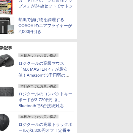
カード付きの「プロ野球チッ
プス」が24袋セットでオトク
熱風で揚げ物を調理する
COSORIのエアフライヤーが
2,000円引き
新記事
本日みつけたお買い得品
ロジクールの高級マウス
「MX MASTER 4」が最安
値！Amazonで3千円弱の割
引
本日みつけたお買い得品
ロジクールのコンパクトキー
ボードが3,720円引き。
Bluetoothで3台接続対応
本日みつけたお買い得品
ロジクールの高級トラックボ
ールが3,320円オフ！定番モ