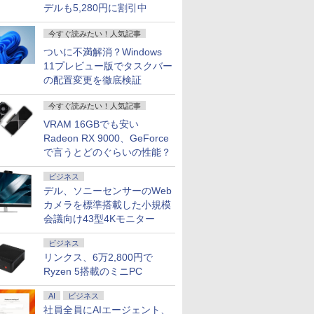
デルも5,280円に割引中
今すぐ読みたい！人気記事
ついに不満解消？Windows
11プレビュー版でタスクバー
の配置変更を徹底検証
今すぐ読みたい！人気記事
VRAM 16GBでも安い
Radeon RX 9000、GeForce
で言うとどのぐらいの性能？
ビジネス
デル、ソニーセンサーのWeb
カメラを標準搭載した小規模
会議向け43型4Kモニター
ビジネス
リンクス、6万2,800円で
Ryzen 5搭載のミニPC
AI
ビジネス
社員全員にAIエージェント、