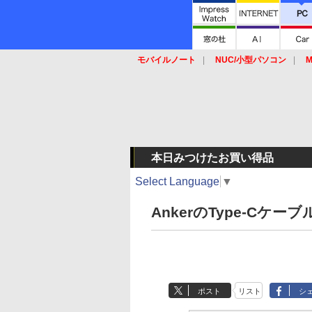
モバイルノート
NUC/小型パソコン
M
SSD
キーボード
マウス
本日みつけたお買い得品
Select Language
▼
AnkerのType-Cケ
ポスト
リスト
シ