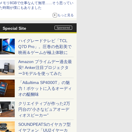
メモリ8GBで仕事なんて無理……そう思ってい
た時期が僕にもありました
もっと見る
Special Site
ハイグレードテレビ「TCL
Q7D Pro」。圧巻の色彩美で
映画＆ゲームが極上体験に
Amazon プライムデー過去最
安! Anker注目プロジェクタ
ー3モデルを使ってみた
「A&ultima SP4000T」の魅
力！ポケットに入るオーディ
オの醍醐味
クリエイティブが作った2万
円台の“小さなピュアオーデ
ィオスピーカー”
SOUNDPEATSのイヤカフ型
イヤフォン「UU2イヤーカ