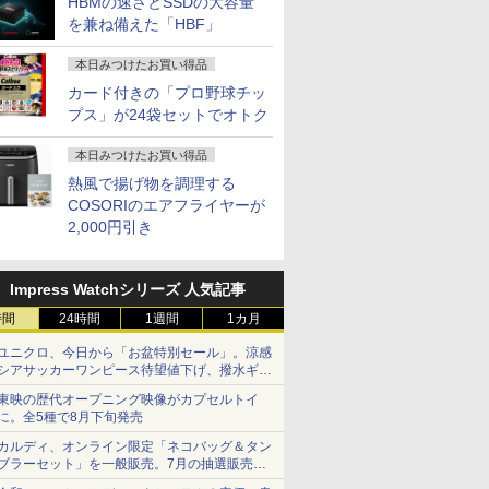
HBMの速さとSSDの大容量
を兼ね備えた「HBF」
本日みつけたお買い得品
カード付きの「プロ野球チッ
プス」が24袋セットでオトク
本日みつけたお買い得品
熱風で揚げ物を調理する
COSORIのエアフライヤーが
2,000円引き
Impress Watchシリーズ 人気記事
時間
24時間
1週間
1カ月
ユニクロ、今日から「お盆特別セール」。涼感
シアサッカーワンピース待望値下げ、撥水ギア
ショーツは1990円に
東映の歴代オープニング映像がカプセルトイ
に。全5種で8月下旬発売
カルディ、オンライン限定「ネコバッグ＆タン
ブラーセット」を一般販売。7月の抽選販売の
当選無効分