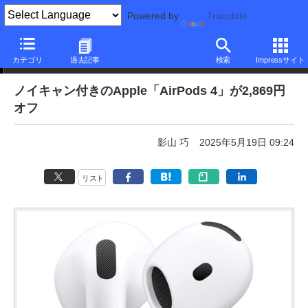
Powered by
Translate
本日みつけたお買い得品
カテゴリ
過去記事
検索
Impressサイト
ノイキャン付きのApple「AirPods 4」が2,869円
オフ
影山 巧
2025年5月19日 09:24
リスト