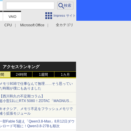
Impress サイト
全カテゴリ
CPU
Microsoft Office
アクセスランキング
時間
24時間
1週間
1カ月
メモリ8GBで仕事なんて無理……そう思ってい
た時期が僕にもありました
【西川和久の不定期コラム】
超小型11LにRTX 5080！ZOTAC「MAGNUS
ONE」最上位機の実力を探る
キオクシア、メモリ不足をフラッシュメモリで
補う拡張モジュール
一部Fable 5超え「Qwen3.8-Max」8月12日ダウ
ンロード可能に！Qwen3.8-27Bも順次