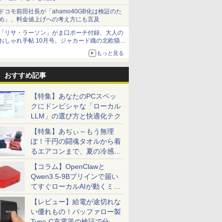
ドコモ前田社長が「ahamo40GB化は検証のた
め」、料金値上げへの考え方にも言及
「リサ・ラーソン」がま口ポーチ付録、大人の
おしゃれ手帖 10月号。ジャカード織の北欧猫デ
ザイン
もっと見る
おすすめ記事
【特集】あなたのPCスペッ
クにドンピシャな「ローカル
LLM」の選び方と快適化テク
【特集】あぢぃ～もう無理
ぽ！千円の闘魂タオルから着
るエアコンまで、夏の冷感グ
ッズ一挙紹介
【コラム】OpenClawと
Qwen3.5-9Bプリインで届い
てすぐローカルAIが動くミニ
PC「SER9 Pro」
【レビュー】給電が途切れな
い優れもの！バッファロー製
Type-C充電器の検証で分か