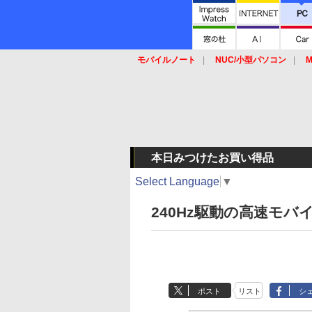
モバイルノート
NUC/小型パソコン
M
SSD
キーボード
マウス
本日みつけたお買い得品
Select Language
▼
240Hz駆動の高速モバ
ポスト
リスト
シ