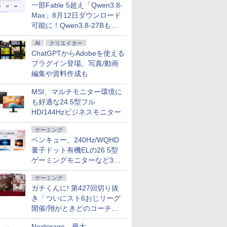
一部Fable 5超え「Qwen3.8-
Max」8月12日ダウンロード
可能に！Qwen3.8-27Bも順
次
AI
クリエイター
ChatGPTからAdobeを使える
プラグイン登場。写真/動画
編集や資料作成も
MSI、マルチモニター環境に
も好適な24.5型フル
HD/144Hzビジネスモニター
ゲーミング
ベンキュー、240Hz/WQHD
量子ドット有機ELの26.5型
ゲーミングモニターなど3機
種
ゲーミング
ガチくんに! 第427回切り抜
き「ついにスト6おじリーグ
開催/翔がときどのコーチ就
任など」
Nextorage、最大