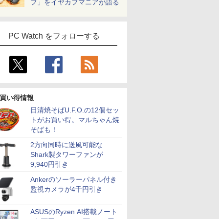
フ」をイヤカフマニアが語る
PC Watch をフォローする
買い得情報
日清焼そばU.F.O.の12個セッ
トがお買い得。マルちゃん焼
そばも！
2方向同時に送風可能な
Shark製タワーファンが
9,940円引き
Ankerのソーラーパネル付き
監視カメラが4千円引き
ASUSのRyzen AI搭載ノート