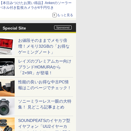
【本日みつけたお買い得品】Ankerのソーラー
パネル付き監視カメラが4千円引き
もっと見る
Special Site
お値段そのままでメモリ倍
増！メモリ32GBの「お得な
ゲーミングノート」
レイズのプレミアムカー向け
ブランドHOMURAから
「2×9R」が登場！
性能の良いお得な中古PC情
報はこのページでチェック！
ソニーミラーレス一眼の大特
集！ 見どころ記事まとめ
SOUNDPEATSのイヤカフ型
イヤフォン「UU2イヤーカ