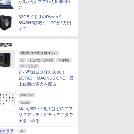
が3万円オフで15万9,800円
に
32GBメモリのRyzen 9
8945HS搭載ミニPCが2万円
オフ
新記事
西川和久の不定期コラム
AI
ミニPC・UMPC
自作PC
ゲーミング
超小型11LにRTX 5080！
ZOTAC「MAGNUS ONE」最
上位機の実力を探る
Mac Info
Apple
Macが重い！犯人はどのアプ
リ？アクティビティモニタで
突き止める
AI