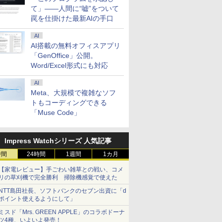
て」――人間に“嘘”をついて
罠を仕掛けた最新AIの手口
AI
AI搭載の無料オフィスアプリ
「GenOffice」公開。
Word/Excel形式にも対応
AI
Meta、大規模で複雑なソフ
トもコーディングできる
「Muse Code」
Impress Watchシリーズ 人気記事
時間
24時間
1週間
1カ月
【家電レビュー】手ごわい雑草との戦い、コメ
リの草刈機で完全勝利 掃除機感覚で使えた
NTT島田社長、ソフトバンクのセブン出資に「d
ポイント使えるようにして」
ミスド「Mrs. GREEN APPLE」のコラボドーナ
ツ4種、いよいよ発売！