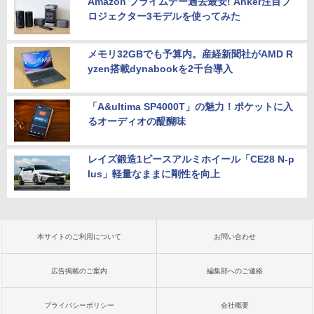
Amazon プライムデー過去最安! Anker注目プ
ロジェクター3モデルを使ってみた
メモリ32GBでも予算内。産経新聞社がAMD R
yzen搭載dynabookを2千台導入
「A&ultima SP4000T」の魅力！ポケットに入
るオーディオの醍醐味
レイズ鍛造1ピースアルミホイール「CE28 N-p
lus」軽量なままに剛性を向上
本サイトのご利用について
お問い合わせ
広告掲載のご案内
編集部へのご連絡
プライバシーポリシー
会社概要