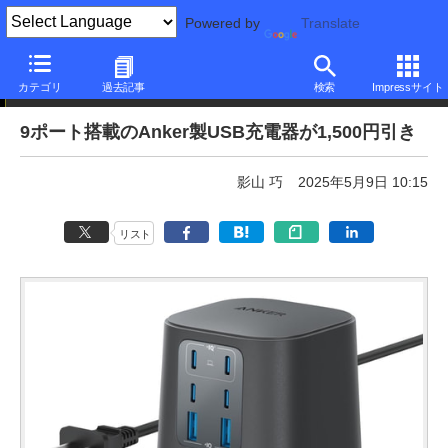
Powered by
Translate
本日みつけたお買い得品
カテゴリ
過去記事
検索
Impressサイト
9ポート搭載のAnker製USB充電器が1,500円引き
影山 巧
2025年5月9日 10:15
リスト