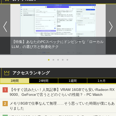
【特集】あなたのPCスペックにドンピシャな「ローカル
LLM」の選び方と快適化テク
●
●
●
●
●
アクセスランキング
1時間
24時間
1週間
1カ月
【今すぐ読みたい！人気記事】VRAM 16GBでも安いRadeon RX
9000、GeForceで言うとどのぐらいの性能？ - PC Watch
メモリ8GBで仕事なんて無理……そう思っていた時期が僕にもあ
りました