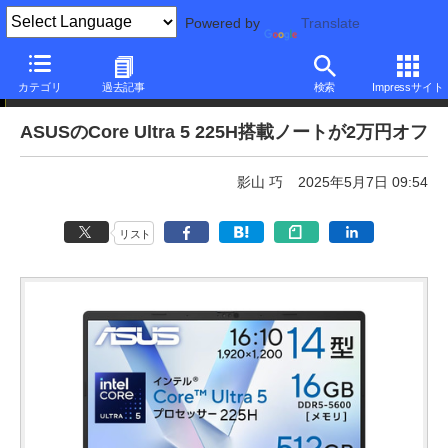
Powered by
Translate
本日みつけたお買い得品
カテゴリ
過去記事
検索
Impressサイト
ASUSのCore Ultra 5 225H搭載ノートが2万円オフ
影山 巧
2025年5月7日 09:54
リスト