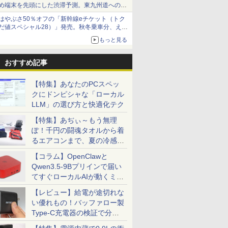
め端末を先頭にした渋滞予測。東九州道への迂
回は料金調整を実施
はやぶさ50％オフの「新幹線eチケット（トク
だ値スペシャル28）」発売。秋冬乗車分、えき
ねっと限定
もっと見る
おすすめ記事
【特集】あなたのPCスペッ
クにドンピシャな「ローカル
LLM」の選び方と快適化テク
【特集】あぢぃ～もう無理
ぽ！千円の闘魂タオルから着
るエアコンまで、夏の冷感グ
ッズ一挙紹介
【コラム】OpenClawと
Qwen3.5-9Bプリインで届い
てすぐローカルAIが動くミニ
PC「SER9 Pro」
【レビュー】給電が途切れな
い優れもの！バッファロー製
Type-C充電器の検証で分か
ったこと