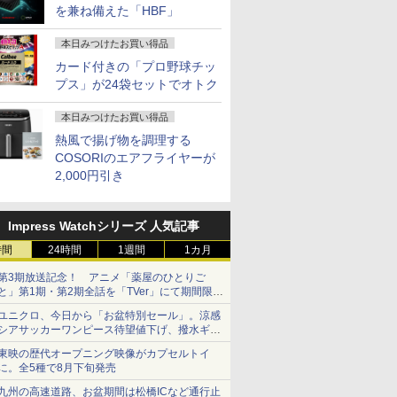
を兼ね備えた「HBF」
本日みつけたお買い得品
カード付きの「プロ野球チッ
プス」が24袋セットでオトク
本日みつけたお買い得品
熱風で揚げ物を調理する
COSORIのエアフライヤーが
2,000円引き
Impress Watchシリーズ 人気記事
時間
24時間
1週間
1カ月
第3期放送記念！ アニメ「薬屋のひとりご
と」第1期・第2期全話を「TVer」にて期間限定
で順次無料配信開始
ユニクロ、今日から「お盆特別セール」。涼感
シアサッカーワンピース待望値下げ、撥水ギア
ショーツは1990円に
東映の歴代オープニング映像がカプセルトイ
に。全5種で8月下旬発売
九州の高速道路、お盆期間は松橋ICなど通行止