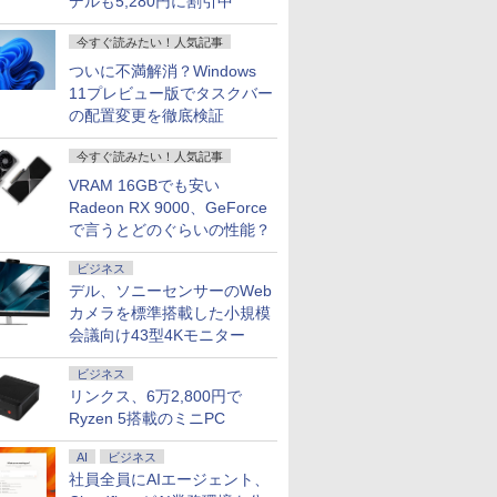
デルも5,280円に割引中
今すぐ読みたい！人気記事
ついに不満解消？Windows
11プレビュー版でタスクバー
の配置変更を徹底検証
今すぐ読みたい！人気記事
VRAM 16GBでも安い
Radeon RX 9000、GeForce
で言うとどのぐらいの性能？
ビジネス
デル、ソニーセンサーのWeb
カメラを標準搭載した小規模
会議向け43型4Kモニター
ビジネス
リンクス、6万2,800円で
Ryzen 5搭載のミニPC
AI
ビジネス
社員全員にAIエージェント、