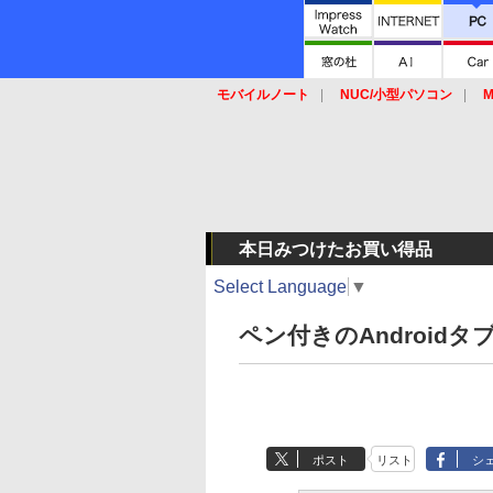
モバイルノート
NUC/小型パソコン
M
SSD
キーボード
マウス
本日みつけたお買い得品
Select Language
▼
ペン付きのAndroidタ
ポスト
リスト
シ