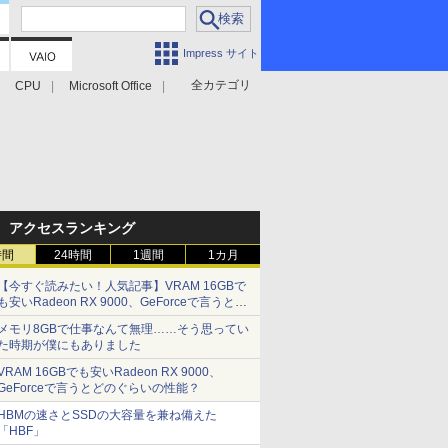
Impress サイト
全カテゴリ
CPU
Microsoft Office
アクセスランキング
時間
24時間
1週間
1カ月
【今すぐ読みたい！人気記事】VRAM 16GBで
も安いRadeon RX 9000、GeForceで言うとど
のぐらいの性能？ - PC Watch
メモリ8GBで仕事なんて無理……そう思ってい
た時期が僕にもありました
VRAM 16GBでも安いRadeon RX 9000、
GeForceで言うとどのぐらいの性能？
HBMの速さとSSDの大容量を兼ね備えた
「HBF」