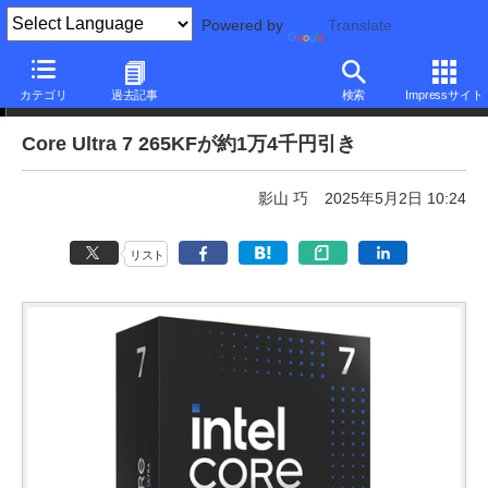
Powered by
Translate
本日みつけたお買い得品
カテゴリ
過去記事
検索
Impressサイト
Core Ultra 7 265KFが約1万4千円引き
影山 巧
2025年5月2日 10:24
リスト