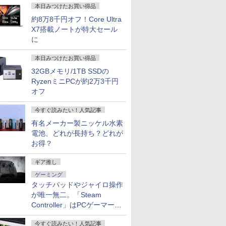
本日みつけたお買い得品
約8万8千円オフ！Core Ultra
X7搭載ノートが特大セール
に
本日みつけたお買い得品
32GBメモリ/1TB SSDの
RyzenミニPCが約2万3千円
オフ
今すぐ読みたい！人気記事
有名メーカー製ニッケル水素
電池、どれが長持ち？どれが
7
7
7
7
8
8
8
8
9
9
9
9
10
10
10
10
お得？
ギア推し
ゲーミング
タッチパッドやジャイロ操作
が唯一無二。「Steam
Controller」はPCゲーマーの
パソコン
ーポン
インチ
ルーロッ
【期間限定P15倍+最大
【★正規品★爆売り
Pixio PX275 Wave ゲ
公式TOEIC Listening
【期間限定P15倍+最大
Acer｜エイサー ノート
Pixio PX246 Wave ゲ
異世界居酒屋「のぶ」
新品 VETESA 一体型デ
新品 Dell ノートパソコ
【お買い物マラソ開催
BLEACH Artbook JET
【Dell Cor
【3年保証
JAPANNE
2026年8
最適解だ
on 5550
 minipc
ニター
OTO
10%OFFクーポン】
Office搭載★新品★】
ーミングモニター 27イ
& Reading 問題集 12 [
10%OFFクーポン】
パソコン Aspire
ーミングモニター 23.8
(22) 【電子書籍】[ 蝉
スクトップパソコン 22
ン 14 型(インチ) Dell
中！P最大31.5%還元】
2026 2 [ 久保 帯人 ]
チ液晶PC
パソコン 
チ IPSパ
mini ミニ
今すぐ読みたい！人気記事
50H 第10世
56GB
 1ソコンモ
講談社
【3年保証】LENOVO
ノートパソコン 新品
ンチ WQHD 100Hz IPS
ETS ]
【3年保証】HP
Lite(15.6型/Core Ultra
インチ FHD 120Hz IPS
川 夏哉 ]
型液晶 Windows11
14 Core 5 120U・
ゲーミングモニター27
DELL
パソコン Of
マルチタッ
ミルク M!L