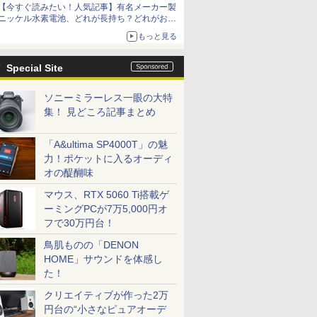
【今すぐ読みたい！人気記事】有名メーカー製
ニッケル水素電池、どれが長持ち？どれがお
得？ - PC Watch
もっと見る
Special Site
ソニーミラーレス一眼の大特
集！ 見どころ記事まとめ
「A&ultima SP4000T」の魅
力！ポケットに入るオーディ
オの醍醐味
マウス、RTX 5060 Ti搭載ゲ
ーミングPCが7万5,000円オ
フで30万円台！
鳥肌ものの「DENON
HOME」サウンドを体感し
た！
クリエイティブが作った2万
円台の“小さなピュアオーデ