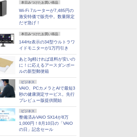
本日みつけたお買い得品
Wi-Fi 7ルーターが7,485円の
激安特価で販売中。数量限定
だぞ急げ！
本日みつけたお買い得品
144Hz表示の34型ウルトラワ
イドモニターが1万円引き
あと3g軽ければ送料が安いの
に！に応えるアースダンボー
ルの新型郵便箱
ビジネス
VAIO、PCカメラとAIで最短3
秒の健康測定サービス。先行
プレビュー版提供開始
ビジネス
整備済みVAIO SX14が8万
1,000円！8月10日の「VAIO
の日」記念セール