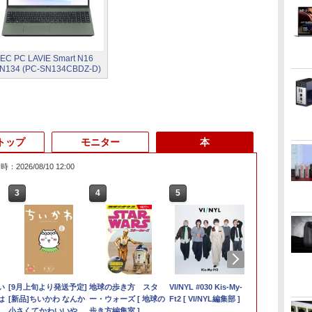
EC PC LAVIE Smart N16
N134 (PC-SN134CBDZ-D)
トップ
モニター
本
：2026/08/10 12:00
3
3
3
3
4
4
4
4
5
5
5
5
6
6
6
6
時
ン
い
ゲーミングPC 中古美
【中古】NEC◆デスク
[9月上旬より発送予定]
【期間限定5%OFFク
NEC LAVIE N13 Slim
【Windows11】 【超
【最短即日発送】
地球の歩き方 スタ
【新品】 DELL デル ノ
中古パソコン 一体型
＼本日限定500円値下
VI/NYL #030 Kis-My-
中古 ノート
【4,000円ク
モニター 27
実写映画『ブ
s
ソ
は
イ
品 フルHD 15.6インチ
トップパソコン LAVIE
[新品]ちいかわ なんか
ーポン 8/12 10時ま
N1355/HACY PC-
小型】 DELL OptiPlex
Philips 241S9A/11 モ
ー・ウォーズ [ 地球の
ートパソコン Dell 14型
富士通 ESPRIMO
げ／＼楽天1位！2026
Ft2 [ VI/NYL編集部 ]
DELL Precisi
OFF】 ミニPC
hdmi PCモ
ク』公式PH
特
ンチ
HP ZBook Fury
Desk All-in-one
小さくてかわいいやつ
で】 モニター 27イン
N1355HAC-Y [ヘーゼ
3060 Micro マイクロ
ニター 24インチ 23.8
歩き方編集室 ]
WUXGA/ Windows 11/
WF1/B1 FMVWB1F1B
年最新の超軽量超薄型
Core i7 108
8GBメモリ 2
100Hz 27型
BOOK （