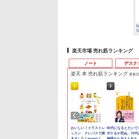
N
S
楽天市場 売れ筋ランキング
ノート
デスク
楽天 本 売れ筋ランキング
更新日時
10
10
10
10
1
1
1
1
2
2
2
2
VETESA 一体型デ
 Dell ノートパソコ
買い物マラソ開催
ACH Artbook JET
【Dell Core-i7+27イン
【3年保証★正規品】
JAPANNEXT 7.8イン
2026年8月発売 予約
【1500円OFFクーポ
中古パソコン 一体型 富
モバイルモニター
おいしい！イラストレ
【累計使用時間100
【★最大100%ポイ
80代になるとたいて
【楽天1位 累計販売
トップパソコン 22
4 型(インチ) Dell
P最大31.5%還元】
6 2 [ 久保 帯人 ]
チ液晶PCセット】
パソコン 新品 ノート
チ IPSパネル搭載 5点
mini ミニ 2026年9月号
ン】L.I.B ノートパソコ
士通 ESPRIMO FH52/S
HAILESI 12.3インチ
ッスン クレパスで描
間】Panasonic Let'
ト】おまかせ 中古パ
ボケるか死ぬ。70代
100万台突破】モバ
 Windows11
Core 5 120U・
ミングモニター27
DELL
パソコン Office付き ノ
マルチタッチ対応
ミルク M!LK MILK
ン ノートPC 新品
FMVF52SW
2.4K 2400x1600
きました [ momo ]
note QV9 CF-
コン Windows XP
神様から与えられた
ルモニター 15.6イ