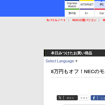
モバイルノート
NUC/小型パソコン
M
SSD
キーボード
マウス
本日みつけたお買い得品
Select Language
▼
8万円もオフ！NECの
ポスト
リスト
シ