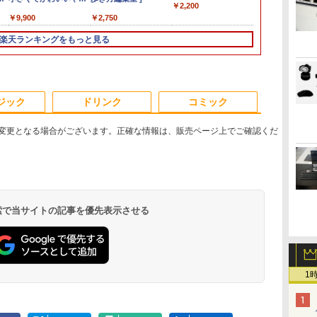
￥2,200
ニッ
パネ
15.6inch G8
DA370/FAW [ファイン
(1-8巻 最新刊) 全巻セ
チ 100Hz FHD VAパネ
ルブロンズ] 13.3 型(イ
MFF 第8世代 Core i5
型 フルHD 1920×1080
Core 5 120U ( Core i5
Windows11 Celeron
／モバイルモニター
代 メモリ32G
SSD Window
ニター ディス
MOOK） [ 講
￥86,990
￥17,160
￥9,900
￥13,980
￥97,800
￥22,500
￥14,800
￥2,750
￥99,800
￥22,800
￥12,480
￥115,800
￥34,900
￥14,800
￥2,200
0
ラ
選
Windows11 8コア 卓越
ホワイト]//【パソコ
ット [入荷予約]
ル スピーカー搭載 ブ
ンチ) 第13世代 インテ
8400T/1.70GHz 8GB
IPS HDMI VGA スピー
同等性能)/ メモリ
3865U 1.8GHz メモリ
15.6インチ フルHD 4K
SSD1TB タ
パソコン 静音 o
ルHD FHD 
ュ
沢
性能 第11世代Core i7-
ン】
ルーライト軽減 ノング
ル Core i5
SSD256GB M.2 NVMe
カー内蔵 5年保証 ディ
16GB/ SSD 512GB/
8GB 2TB 23.8インチ
144Hz タッチパネル バ
搭載 15.6イン
ミニパソコン
非光沢 スリム
楽天ランキングをもっと見る
パネ
ー
対
11850H 32GB 爆速
レアタイプ 壁掛け対応
1335U(Raptor Lake)
Windows11 64bit
スプレイ 在宅勤務 テ
Windows 11/ Webカメ
Office付き DVD Web
ッテリー内蔵 無線接続
3,840×2,400 
ップ オフィス m
晶モニター ve
ト
持ち
NVMe式512GB-SSD
省スペース 角度調整
10コア メモリ：16GB
WPSOffice 無線LAN
レワーク ビジネス用
ラ/ Office付き選択可
カメラ 無線LAN
12モデル選択 非光沢
T1000 グラボ
デスクトップミ
壁掛け アーム
設定
サ
NVIDIA RTX A2000
高視野角 178°
SSD：256GB
中古パソコン デスクト
能/ プラチナシルバー
Bluetooth 3ヶ月保証
IPSパネル Type-C
カメラ MS Offi
画面 HDMI 
イリスオーヤマ
h
ディ
ュア
Laptop カメラ 無線Wi-
Adaptive-Sync対応
Windows 11 Office付
ップ パソコン PC 【中
wd2670 中古
HDMI 軽量 薄型 リモー
H&B Window
BMAX B3Pro
液晶ディスプレイ
フ
対
Fi6 Office付き
MAXZEN
き 展示品
古】
トワーク ディスプレイ
イルワークス
在宅勤務
D27FHT-B *
ジック
ドリンク
コミック
ノー
Win11【中古ノートパ
MJM27CH02-F100
持ち運び ポータブルモ
ン 中古パソコ
C
ソコン 中古パソコン 中
ニター
PC Workstat
変更となる場合がございます。正確な情報は、販売ページ上でご確認くだ
古PC】送料無料
 検索で当サイトの記事を優先表示させる
.
ロ
Anker Soundcore
On My Road
by Amazon 天然水
異世界居酒屋「の
【2026年アップグレ
見知らぬ糸
【Amazon.co.jp限
HUNTER×HUNTER
Xiaomi シャオミ
On My Road
by Amazon 炭酸水 ラ
スーパーの裏でヤニ吸
ミ
Liberty 5 ミッドナイ
(Stadium ver.)
ラベルレス 2L×9本
ぶ」(22) (角川コミッ
ード版】AOKIMI ワ
定】 伊藤園 磨かれ
モノクロ版 39 (ジャ
REDMI Buds 8 Lite ワ
(Stadium ver.)
ベルレス 500ml ×24本
うふたり 9巻 (デジタル
￥250
トブラック
クス・エース)
イヤレスイヤホン
て、澄みきった日本
ンプコミックス
イヤレスイヤホン
強炭酸水 ペットボトル
版ビッグガンガンコミ
1
￥250
￥1,117
￥250
bluetooth イヤホン
の水 2L 8本 ラベルレ
DIGITAL)
Bluetooth 5.4 ノイズ
500ミリリットル
ックス)
￥14,990
￥832
￥1,964
￥998
￥572
￥3,480
￥1,625
￥810
V12 小型軽量 ブルー
ス [ ケース ] [ 水 ] [
キャンセリング ANC
(Smart Basic)
トゥースHi-Fi 最大
ペットボトル ] [ 箱買
36時間再生
36時間再生 ぶるーと
い ] [ ストック ] [ 水