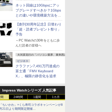
￥3,740
B
s11Pro
プレイ フ
談社 ]
レノボ
windows11 office搭載
ホワイト 白 パステル
ELITEDESK 800 G6
5 115U/メモリ
白 ホワイト ブルー ピ
Office付き 第2世代
16GBメモリ・512GB
インチ モニター27イン
3050SFF/
ートpc wi
400×128
ネット回線は10Gbpsにアッ
￥38,500
￥35,980
￥15,800
￥3,630
￥39,600
￥119,800
￥16,800
￥924
￥42,980
￥119,880
￥16,980
￥39,800
￥42,800
￥16,980
￥5,480
ッチパネル
ffice
VAパネル
THINKCENTRE M70Q
第13世代 14/15.6イン
ブルー 水色 ピンク ブ
DM SSD256GB メモリ
16GB/SSD
ンク ピクシオ 液晶 モ
Core i5 メモリ8GB
SSD搭載モデル
チ IPSパネル 180Hz
SSD:512G
載 第14世代C
イルモニター
プグレードすべきか？1Gbps
チ 4K
 デスクト
ベゼル 液
TINY SSD256GB メモ
チ ノート メモリ16GB
ラック 黒 サブモニター
16GB Core i3
512GB/Windows
ニター ディスプレイ サ
SSD256GB Wi-Fi
(DC14250) [プラチナ
FHD 1080p HDR10
フルHD液晶
Core i3 i5 
IPST784 m
との違いや環境構築方法を解
Quadro
ini pc
sa対応
リ8GB Core i5
SSD 1000GB CPU
サブディスプレイ リモ
Windows 11 Pro 中古
11Home/Office)ライト
ブ 2台目 HDMI VGA
USB3.0 初期設定済み
シルバー] インテル
sRGB 120% 300cd/m²
ドライブ/5.8
N5095 14
USB-C 
説
搭載 Web
ニpc 2
取付可 ア
Windows 11 Pro 中古
corei5 i7 N95/N5095 安
ートワーク かわいい ピ
アウトレット 返品 送
シルバー AL15-54P-
キーボード・マウス付
Core 5 120U
1920*1080 AMD
FI/Bluetoo
IPS フルH
梱 アスペ
【創刊30周年記念】日替わり
ce 2024
省エネ 軽量
 LUCA
返品 送料無料 中古デ
い フルHD液晶 初期設
クシオ
料無料 中古デスクトッ
F56YJARE/F
属
1.4GHz/10コア メモ
FreeSync
Pro & KIN
Bluetoo
5:16【2
「超・読者プレゼント祭り」
s11 モバ
 みにpc
 ILD-
スクトップパソコン 中
定済
プパソコン 中古パソコ
リ：標準16GB M.2
16.7M(8bits) VESA
Office/
リ 16GB S
ニター 液
テーショ
古パソコン デスクトッ
ン デスクトップパソコ
SSD：512GB
100*100mm スピーカ
ソコン(再生
128GB~2
パソコンモ
予告
ン 中古
プパソコン デスクトッ
ン デスクトップ PC ミ
Windows 11 Home
ー内蔵
型 初期設
パンネクス
～PC Watchの30年をともに歩
ion
プ PC ミニPC OFFICE
ニPC OFFICE付き
Office付き
DP1.4/HDMI2.0*2ポー
向け 学生
んだ読者の皆様へ
付き
ト Minifire ケーブル付
け
大河原克行の「パソコン業界、東奔西走」
ビジネス
クラファン7,491万円達成の
富士通「FMV Keyboard
X」、極限の静音化を追求
Impress Watchシリーズ 人気記事
時間
24時間
1週間
1カ月
「ちいかわ」×くら寿司コラボキャンペーンが8
月21日より期間限定開催