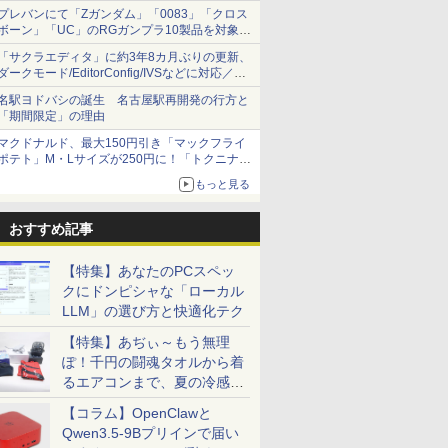
オリジナルの湯呑みや寿司皿が景品に登場！
プレバンにて「Zガンダム」「0083」「クロス
ボーン」「UC」のRGガンプラ10製品を対象に
した抽選販売が8月10日11時より実施！
「サクラエディタ」に約3年8カ月ぶりの更新、
ダークモード/EditorConfig/IVSなどに対応／複
数の脆弱性に対処したセキュリティアップデー
名駅ヨドバシの誕生 名古屋駅再開発の行方と
ト
「期間限定」の理由
マクドナルド、最大150円引き「マックフライ
ポテト」M・Lサイズが250円に！「トクニナル
ド」キャンペーン
もっと見る
おすすめ記事
【特集】あなたのPCスペッ
クにドンピシャな「ローカル
LLM」の選び方と快適化テク
【特集】あぢぃ～もう無理
ぽ！千円の闘魂タオルから着
るエアコンまで、夏の冷感グ
ッズ一挙紹介
【コラム】OpenClawと
Qwen3.5-9Bプリインで届い