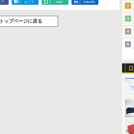
ェア
はてブ
note
LinkedIn
ゅーす コードレス
分補給 ]
ENCノイズキャンセ
リング 自動ペアリン
グ Type-C充電 マイ
トップページに戻る
ク付き 防水 タッチ式
音量調整 スポーツ/通
勤/通学/WEB会議(ホ
ワイト)