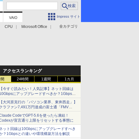
Impress サイト
全カテゴリ
CPU
Microsoft Office
アクセスランキング
時間
24時間
1週間
1カ月
【今すぐ読みたい！人気記事】ネット回線は
10Gbpsにアップグレードすべきか？1Gbpsと
の違いや環境構築方法を解説 - PC Watch
【大河原克行の「パソコン業界、東奔西走」】
クラファン7,491万円達成の富士通「FMV
Keyboard X」、極限の静音化を追求
Claude CodeでGPT-5.6を使ったら凍結！
Codexが宣言通り上限をリセットする事態に
ネット回線は10Gbpsにアップグレードすべき
か？1Gbpsとの違いや環境構築方法を解説