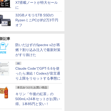
X7搭載ノートが特大セール
に
32GBメモリ/1TB SSDの
RyzenミニPCが約2万3千円
オフ
新記事
防いだはずのSpectre v2が再
燃？割り込み注入で最新対策
がすり抜けた
AI
Claude CodeでGPT-5.6を使
ったら凍結！Codexが宣言通
り上限をリセットする事態に
本日みつけたお買い得品
キリン「午後の紅茶」の
500mL×24本セットがお買い
得。1本85円と安い！