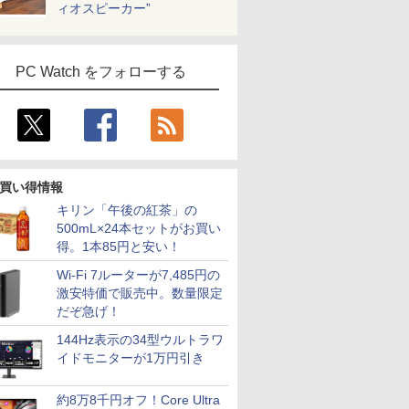
ィオスピーカー”
PC Watch をフォローする
買い得情報
キリン「午後の紅茶」の
500mL×24本セットがお買い
得。1本85円と安い！
Wi-Fi 7ルーターが7,485円の
激安特価で販売中。数量限定
だぞ急げ！
144Hz表示の34型ウルトラワ
イドモニターが1万円引き
約8万8千円オフ！Core Ultra