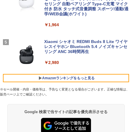
ノートPC 中古ノート 最大SSD512GB
パソコン 中古 おすすめ デスクトップパ
セリング 自動ペアリング Type-C充電 マイク
￥11,000
ソコン マイクロソフトオフィス 2019 PC
付き 防水 タッチ式音量調整 スポーツ/通勤/通
￥9,980
学/WEB会議(ホワイト)
￥24,800
￥29,800
￥1,964
施設基準パーフェクトブック 2026年度
5
【公式限定2年保証】モニター 21.5イン
4
版 [ 一般社団法人日本施設基準管理士協
2026新生活 13インチ超軽量 重さ約900g
チ フルhd 高画質 100Hz VA ノングレア
4
会 ]
ノートパソコン HP Dynabook 富士通 第
【中古】 HP Pavilion All-in-One 24-xa0
非光沢 スピーカー内蔵 3年保証 ディスプ
Xiaomi シャオミ REDMI Buds 8 Lite ワイヤ
4
10世代Core i5/i7 アウトレット 最大メモ
150jp 4YR08AA#ABJ SSD＆HDD搭載 C
レイ パソコンモニター PCモニター フル
レスイヤホン Bluetooth 5.4 ノイズキャンセ
￥22,000
リ16GB SSD1TB 薄型軽量 13.3インチ O
ore i5 8400T Windows11 Home 液晶一
ハイビジョン 21インチ 液晶モニター ア
リング ANC 36時間再生
ffice付き 最新MicrosoftOffice2024可 W
体型 保証付 [96185]
イリスオーヤマ DT-JF * 安心延長保証対
indows11ノートパソコン 中古パソコン
象
￥2,980
WIFI Bluetooth 中古PC
￥39,640
￥9,999
￥25,600
Amazonランキングをもっと見る
【★20％クーポン】MINISFORUM AI M1
5
※セール開催・内容・価格等は、予告なく変更となる場合がございます。正確な情報は、
Pro ミニPC、インテル Core Ultra 5 125
グリーンハウス 7型ワイド液晶 電子POP
5
販売ページ上でご確認ください。
本日10倍！高性能第10世代Core i7-1061
H / Ultra 9 285H、32GB+512GB/1TB 、
取付金具付き ホワイト GH-EP7F-WH [G
5
BRUCE WAYNE feat. Flo Milli, ATL Jacob
【Amazon.co.jp限定】 い・ろ・は・す 2L P
薬屋のひとりごと 17巻 (デジタル版ビッグガ
0Uノートパソコン 中古 Dynabook G83
64GB+2TB / ベアボーンキット、 2.5G/
HEP7FWH]
[Explicit]
ET ラベルレス ×8本
ンガンコミックス)
超軽量約779g メモリ最大16GB 新品SSD
Wi-Fi 7/Bluetooth 5.4、HDMI 2.1/DP 1.
Google 検索で当サイトの記事を優先表示させる
1TB 13.3インチ HDMI搭載 WEBカメラ5
4/USB4×2、4画面出力、Copilot対応AI
￥10,970
GWIFI Bluetooth内蔵 中古パソコン Mic
PC
￥250
￥1,112
￥770
rosoftOffice2024可 Windows11 送料無
料 持ち運び便利
￥75,999