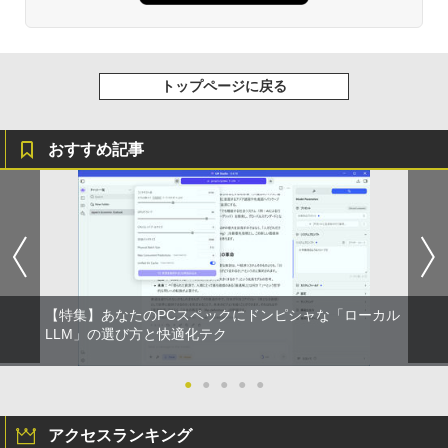
￥27,600
BRUCE WAYNE feat. Flo Milli, ATL Jacob
by Amazon 天然水 ラベルレス 500ml ×24本
異世界居酒屋「のぶ」(22) (角川コミックス・
[Explicit]
富士山の天然水 バナジウム含有 水 ミネラル
エース)
ウォーター ペットボトル 静岡県産 500ミリリ
ットル (Smart Basic)
￥250
￥832
トップページに戻る
￥1,380
おすすめ記事
On My Road (Stadium ver.)
ONE PIECE モノクロ版 115 (ジャンプコミッ
クスDIGITAL)
by Amazon 天然水ラベルレス 2L×9本
￥250
￥594
￥1,117
On My Road (Stadium ver.)
HUNTER×HUNTER モノクロ版 39 (ジャンプ
コミックスDIGITAL)
by Amazon 炭酸水 ラベルレス 500ml ×24本
強炭酸水 ペットボトル 500ミリリットル (Sm
￥250
【特集】あなたのPCスペックにドンピシャな「ローカル
art Basic)
￥572
LLM」の選び方と快適化テク
￥1,625
●
●
●
●
●
BUGS LIFE
スーパーの裏でヤニ吸うふたり 9巻 (デジタル
版ビッグガンガンコミックス)
コカ・コーラ やかんの麦茶 from 爽健美茶 ラ
アクセスランキング
ベルレス 650mlPET×24本
￥250