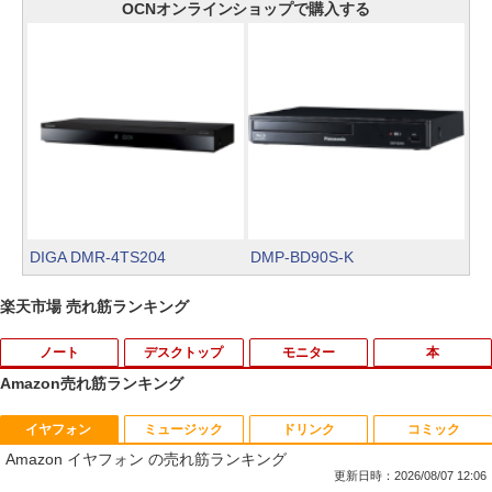
OCNオンラインショップで購入する
DIGA DMR-4TS204
DMP-BD90S-K
楽天市場 売れ筋ランキング
ノート
デスクトップ
モニター
本
Amazon売れ筋ランキング
イヤフォン
ミュージック
ドリンク
コミック
中古ノートパソコンDell Latitude 5320
中古パソコン HP Z230 SFF Workstatio
Yoothi 互換品 液晶 15.6インチ NV156F
獣医腫瘍学テキスト 第2版[本/雑誌] / 日
1
1
1
1
Amazon イヤフォン の売れ筋ランキング
2-in-1 5320-con 【中古】 Dell Latitude
n CPU Intel Xeon E3-1231v3-3.40Ghz
HM-N41 NV156FHM-N42 NV156FHM-N
本獣医がん学会/著 日本獣医がん学会獣医
5320 2-in-1 中古ノートパソコンCore i5
メモリ8GB SSD256GB DVDROM デスク
43 NV156FHM-N46 NV156FHM-N47 NV
腫瘍科認定医認定委員会/監修
更新日時：2026/08/07 12:06