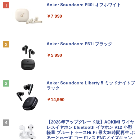
Win11 Pro 64bit Dell Latitude 5320 2-i
トップ パソコン 中古 パソコン パソコン
156FHM-N49 対応 FullHD 1920x1080 I
Anker Soundcore P40i オフホワイト
n-1 中古ノートパソコンCore i5 Win11 P
本体 高速SSD ウインドウズ10 Windows
PS LED LCD 液晶ディスプレイ 修理交換
￥19,800
ro 64bit
11 中古デスクトップ 中古pc win10 中古
用液晶パネル
￥7,990
デスクトップパソコン 送料無料
￥19,000
￥9,250
￥15,800
世界の新富裕層はなぜ「オルカン・S＆P
2
500」を買わないのか 20代で純資産4億
円をつくった超レバレッジ投資の極意 [
Anker Soundcore P31i ブラック
中古ノートパソコン インテル Celeron C
＼500円OFFクーポンあり！／ モバイル
宮脇 さき ]
2
2
ore i5 Windows11 Pro Office 2024付き
【全品最大2500円OFFクーポン】【22イ
モニター 15.6インチ 1080PフルHD ディ
2
￥5,990
メモリ4GB/8GB/16GB選択可 SSD128G
ンチ 液晶+新品キーボード＆新品無線マ
スプレイ VESA対応 コスパ デュアルモニ
￥1,980
B/1TB選択可 15.6型 テンキー ビジネス
ウスセット】HP EliteDesk 800 G1 SFF
ター サブモニター ゲーミングモニター
在宅勤務 学生向け 初期設定不要 店長お
デスクトップPC 第4世代Core-i7 Office
ポータブルモニター 外付けモニター リモ
まかせ中古厳選 ノートPC ノート パソコ
付き Windows11 メモリ8GB/16GB SSD
ートワーク IPS mini pc ミニPC 多デバ
ン 中古PC 在宅ワーク オフィス 中古
256GB/512GB ハイブリッド Wi-Fi DVD
イス対応 ブラック
コレクション・台湾のモダニズム（第6
3
USB3.0 デスクトップ PC 中古 PC
Anker Soundcore Liberty 5 ミッドナイトブ
巻） 衛生と病院 [ 鈴木哲造 ]
ラック
￥11,980
￥9,480
￥27,999
￥19,800
￥14,990
【1500円OFFクーポン】【タッチパネル
★Gigastone モニター 21.45インチ ディ
3
3
&WEBカメラ搭載】ノートパソコン 2in1
超得10％OFF｜買い替えならこれ!! Micr
スプレイ PCモニター VESA モニタ ノン
3
タブレットPC 13.3インチ SSD128GB メ
osoft office付き デスクトップパソコン
グレア フルHD 75Hz ブルーライト軽減
【2026年アップグレード版】AOKIMI ワイヤ
和山やま作品4冊セット 小冊子＆アクリ
4
モリ8GB Core i3 第8世代 Microsoft Off
中古デスクトップ 第8世代 メモリ8GB S
パネル 178度 広角 高解像度目に優しいフ
レスイヤホン bluetooth イヤホン V12 小型
ルスタンド付き特装版 （ビームコミック
ice付き Windows11 東芝 dynabook D8
SD256GB HDD500GB Windows11 セッ
リッカーフリー (PS5確認済み/HDMI/VG
軽量 ブルートゥースHi-Fi 最大36時間再生 ぶ
ス） [ 和山 やま ]
3 ノートパソコン 中古 PC パソコン 中古
ト購入可能 単品 NEC デスクトップ PC
A/3年保証)
るーとゅーす コードレス ENCノイズキャン