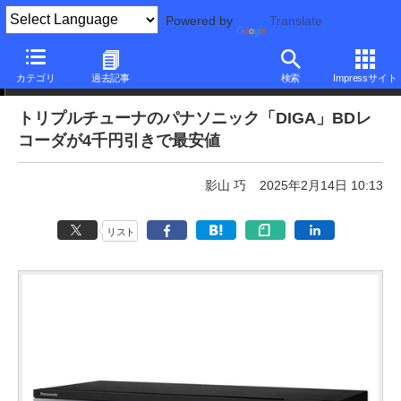
Powered by
Translate
本日みつけたお買い得品
カテゴリ
過去記事
検索
Impressサイト
トリプルチューナのパナソニック「DIGA」BDレ
コーダが4千円引きで最安値
影山 巧
2025年2月14日 10:13
リスト