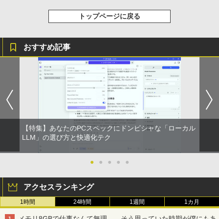
トップページに戻る
おすすめ記事
【特集】あなたのPCスペックにドンピシャな「ローカル
LLM」の選び方と快適化テク
●
●
●
●
●
アクセスランキング
1時間
24時間
1週間
1カ月
メモリ8GBで仕事なんて無理……そう思っていた時期が僕にもあ