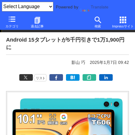
Powered by
Translate
本日みつけたお買い得品
カテゴリ
過去記事
検索
Impressサイト
Android 15タブレットが5千円引きで1万1,900円
に
影山 巧
2025年1月7日 09:42
リスト