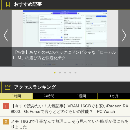
おすすめ記事
【特集】あなたのPCスペックにドンピシャな「ローカル
LLM」の選び方と快適化テク
●
●
●
●
●
アクセスランキング
1時間
24時間
1週間
1カ月
【今すぐ読みたい！人気記事】VRAM 16GBでも安いRadeon RX
9000、GeForceで言うとどのぐらいの性能？ - PC Watch
メモリ8GBで仕事なんて無理……そう思っていた時期が僕にもあ
りました