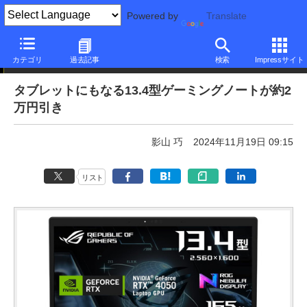
Powered by
Translate
本日みつけたお買い得品
カテゴリ
過去記事
検索
Impressサイト
タブレットにもなる13.4型ゲーミングノートが約2
万円引き
影山 巧
2024年11月19日 09:15
リスト