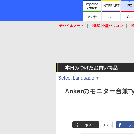
モバイルノート
NUC/小型パソコン
M
SSD
キーボード
マウス
本日みつけたお買い得品
Select Language
▼
Ankerのモニター台兼Ty
ポスト
リスト
シ