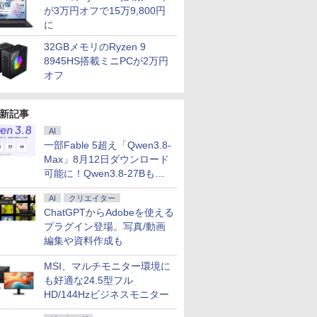
が3万円オフで15万9,800円
に
32GBメモリのRyzen 9
8945HS搭載ミニPCが2万円
オフ
新記事
AI
一部Fable 5超え「Qwen3.8-
Max」8月12日ダウンロード
可能に！Qwen3.8-27Bも順
次
AI
クリエイター
ChatGPTからAdobeを使える
プラグイン登場。写真/動画
編集や資料作成も
MSI、マルチモニター環境に
も好適な24.5型フル
HD/144Hzビジネスモニター