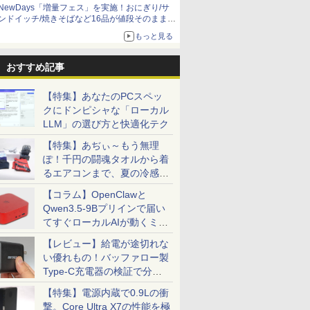
NewDays「増量フェス」を実施！おにぎり/サ
ンドイッチ/焼きそばなど16品が値段そのままで
ボリュームアップ
もっと見る
おすすめ記事
【特集】あなたのPCスペッ
クにドンピシャな「ローカル
LLM」の選び方と快適化テク
【特集】あぢぃ～もう無理
ぽ！千円の闘魂タオルから着
るエアコンまで、夏の冷感グ
ッズ一挙紹介
【コラム】OpenClawと
Qwen3.5-9Bプリインで届い
てすぐローカルAIが動くミニ
PC「SER9 Pro」
【レビュー】給電が途切れな
い優れもの！バッファロー製
Type-C充電器の検証で分か
ったこと
【特集】電源内蔵で0.9Lの衝
撃。Core Ultra X7の性能を極