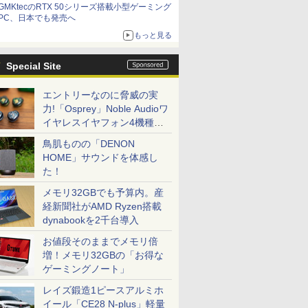
GMKtecのRTX 50シリーズ搭載小型ゲーミング
PC、日本でも発売へ
もっと見る
Special Site
エントリーなのに脅威の実
力!「Osprey」Noble Audioワ
イヤレスイヤフォン4機種を
一気に聴く
鳥肌ものの「DENON
HOME」サウンドを体感し
た！
メモリ32GBでも予算内。産
経新聞社がAMD Ryzen搭載
dynabookを2千台導入
お値段そのままでメモリ倍
増！メモリ32GBの「お得な
ゲーミングノート」
レイズ鍛造1ピースアルミホ
イール「CE28 N-plus」軽量