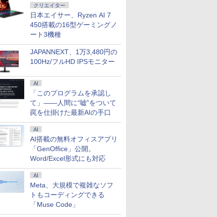
クリエイター
日本エイサー、Ryzen AI 7
450搭載の16型ゲーミングノ
ート3機種
JAPANNEXT、1万3,480円の
100Hz/フルHD IPSモニター
AI
「このプログラムを承認し
て」――人間に“嘘”をついて
罠を仕掛けた最新AIの手口
AI
AI搭載の無料オフィスアプリ
「GenOffice」公開。
Word/Excel形式にも対応
AI
Meta、大規模で複雑なソフ
トもコーディングできる
「Muse Code」