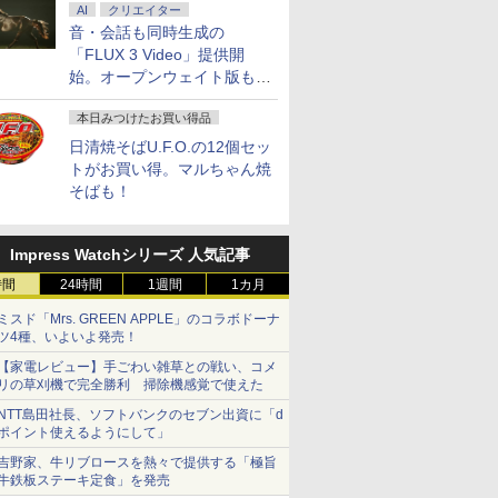
AI
クリエイター
音・会話も同時生成の
「FLUX 3 Video」提供開
始。オープンウェイト版も計
画
本日みつけたお買い得品
日清焼そばU.F.O.の12個セッ
トがお買い得。マルちゃん焼
そばも！
Impress Watchシリーズ 人気記事
時間
24時間
1週間
1カ月
ミスド「Mrs. GREEN APPLE」のコラボドーナ
ツ4種、いよいよ発売！
【家電レビュー】手ごわい雑草との戦い、コメ
リの草刈機で完全勝利 掃除機感覚で使えた
NTT島田社長、ソフトバンクのセブン出資に「d
ポイント使えるようにして」
吉野家、牛リブロースを熱々で提供する「極旨
牛鉄板ステーキ定食」を発売