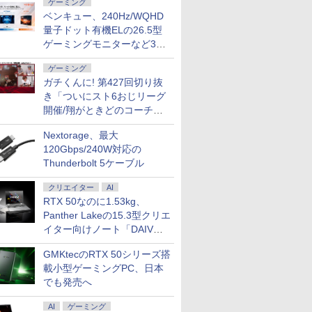
ゲーミング
ベンキュー、240Hz/WQHD
量子ドット有機ELの26.5型
ゲーミングモニターなど3機
種
ゲーミング
ガチくんに! 第427回切り抜
き「ついにスト6おじリーグ
開催/翔がときどのコーチ就
任など」
Nextorage、最大
120Gbps/240W対応の
Thunderbolt 5ケーブル
クリエイター
AI
RTX 50なのに1.53kg、
Panther Lakeの15.3型クリエ
イター向けノート「DAIV
Z5」
GMKtecのRTX 50シリーズ搭
載小型ゲーミングPC、日本
でも発売へ
AI
ゲーミング