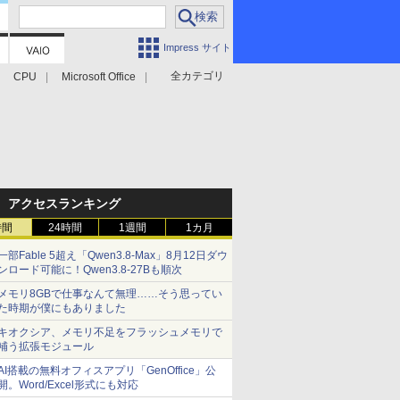
Impress サイト
全カテゴリ
CPU
Microsoft Office
アクセスランキング
時間
24時間
1週間
1カ月
一部Fable 5超え「Qwen3.8-Max」8月12日ダウ
ンロード可能に！Qwen3.8-27Bも順次
メモリ8GBで仕事なんて無理……そう思ってい
た時期が僕にもありました
キオクシア、メモリ不足をフラッシュメモリで
補う拡張モジュール
AI搭載の無料オフィスアプリ「GenOffice」公
開。Word/Excel形式にも対応