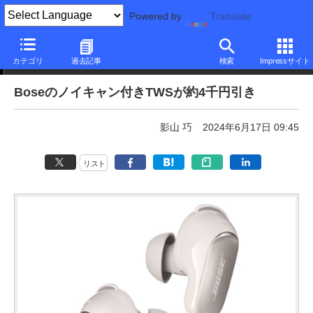
Powered by
Translate
本日みつけたお買い得品
カテゴリ
過去記事
検索
Impressサイト
Boseのノイキャン付きTWSが約4千円引き
影山 巧
2024年6月17日 09:45
リスト