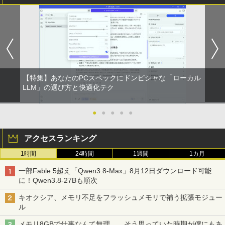
【特集】あなたのPCスペックにドンピシャな「ローカル
LLM」の選び方と快適化テク
●
●
●
●
●
アクセスランキング
1時間
24時間
1週間
1カ月
一部Fable 5超え「Qwen3.8-Max」8月12日ダウンロード可能
に！Qwen3.8-27Bも順次
キオクシア、メモリ不足をフラッシュメモリで補う拡張モジュー
ル
メモリ8GBで仕事なんて無理……そう思っていた時期が僕にもあ