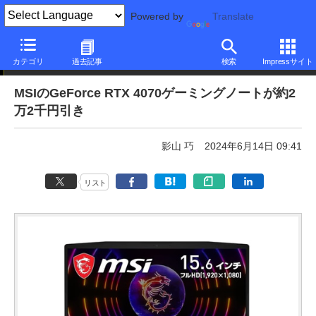
Powered by
Translate
本日みつけたお買い得品
カテゴリ
過去記事
検索
Impressサイト
MSIのGeForce RTX 4070ゲーミングノートが約2
万2千円引き
影山 巧
2024年6月14日 09:41
リスト