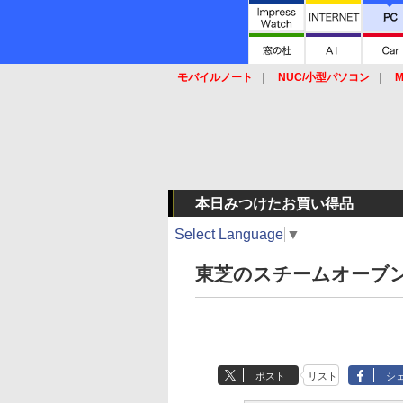
モバイルノート
NUC/小型パソコン
M
SSD
キーボード
マウス
本日みつけたお買い得品
Select Language
▼
東芝のスチームオーブン
ポスト
リスト
シ