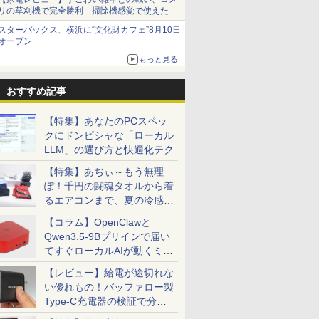
リの草刈機で完全勝利 掃除機感覚で使えた
スターバックス、横浜に“文化財カフェ”8月10日
オープン
もっと見る
おすすめ記事
【特集】あなたのPCスペッ
クにドンピシャな「ローカル
LLM」の選び方と快適化テク
【特集】あぢぃ～もう無理
ぽ！千円の闘魂タオルから着
るエアコンまで、夏の冷感グ
ッズ一挙紹介
【コラム】OpenClawと
Qwen3.5-9Bプリインで届い
てすぐローカルAIが動くミニ
PC「SER9 Pro」
【レビュー】給電が途切れな
い優れもの！バッファロー製
Type-C充電器の検証で分か
ったこと