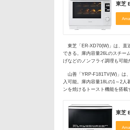
東芝 E
東芝「ER-XD70(W)」は、直
できる。庫内容量26Lのスチ
げなどのノンフライ調理も可能
山善「YRP-F181TV(W)」は
入可能。庫内容量18Lの1～2
ンを焼けるトースト機能を搭載
東芝 E