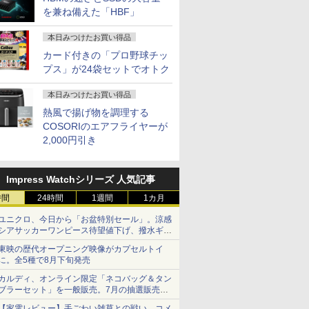
を兼ね備えた「HBF」
本日みつけたお買い得品
カード付きの「プロ野球チッ
プス」が24袋セットでオトク
本日みつけたお買い得品
熱風で揚げ物を調理する
COSORIのエアフライヤーが
2,000円引き
Impress Watchシリーズ 人気記事
時間
24時間
1週間
1カ月
ユニクロ、今日から「お盆特別セール」。涼感
シアサッカーワンピース待望値下げ、撥水ギア
ショーツは1990円に
東映の歴代オープニング映像がカプセルトイ
に。全5種で8月下旬発売
カルディ、オンライン限定「ネコバッグ＆タン
ブラーセット」を一般販売。7月の抽選販売の
当選無効分
【家電レビュー】手ごわい雑草との戦い、コメ