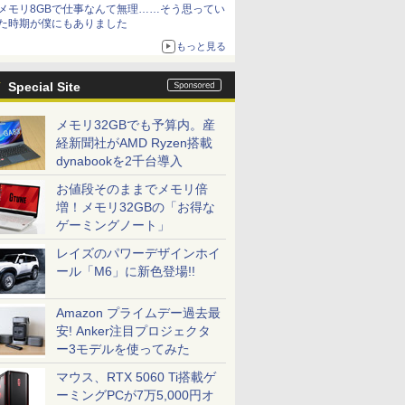
メモリ8GBで仕事なんて無理……そう思ってい
た時期が僕にもありました
もっと見る
Special Site
メモリ32GBでも予算内。産
経新聞社がAMD Ryzen搭載
dynabookを2千台導入
お値段そのままでメモリ倍
増！メモリ32GBの「お得な
ゲーミングノート」
レイズのパワーデザインホイ
ール「M6」に新色登場!!
Amazon プライムデー過去最
安! Anker注目プロジェクタ
ー3モデルを使ってみた
マウス、RTX 5060 Ti搭載ゲ
ーミングPCが7万5,000円オ