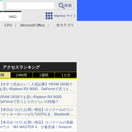
Impress サイト
全カテゴリ
CPU
Microsoft Office
アクセスランキング
時間
24時間
1週間
1カ月
【今すぐ読みたい！人気記事】VRAM 16GBで
も安いRadeon RX 9000、GeForceで言うとど
のぐらいの性能？ - PC Watch
VRAM 16GBでも安いRadeon RX 9000、
GeForceで言うとどのぐらいの性能？
【本日みつけたお買い得品】ロジクールのコン
パクトキーボードが3,720円引き。Bluetoothで3
台接続対応
【本日みつけたお買い得品】ロジクールの高級
マウス「MX MASTER 4」が最安値！Amazonで
3千円弱の割引