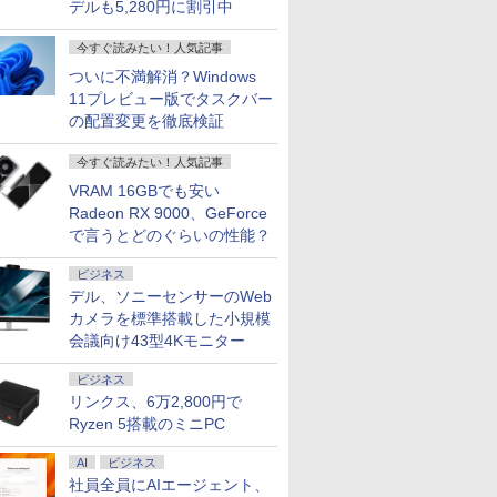
デルも5,280円に割引中
今すぐ読みたい！人気記事
ついに不満解消？Windows
11プレビュー版でタスクバー
の配置変更を徹底検証
今すぐ読みたい！人気記事
VRAM 16GBでも安い
Radeon RX 9000、GeForce
で言うとどのぐらいの性能？
ビジネス
デル、ソニーセンサーのWeb
カメラを標準搭載した小規模
会議向け43型4Kモニター
ビジネス
リンクス、6万2,800円で
Ryzen 5搭載のミニPC
AI
ビジネス
社員全員にAIエージェント、