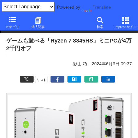
Powered by
Translate
本日みつけたお買い得品
カテゴリ
過去記事
検索
Impressサイト
ゲームも遊べる「Ryzen 7 8845HS」ミニPCが4万
2千円オフ
影山 巧
2024年6月6日 09:37
リスト