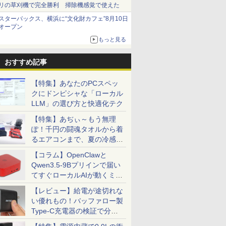
リの草刈機で完全勝利 掃除機感覚で使えた
スターバックス、横浜に“文化財カフェ”8月10日
オープン
もっと見る
おすすめ記事
【特集】あなたのPCスペッ
クにドンピシャな「ローカル
LLM」の選び方と快適化テク
【特集】あぢぃ～もう無理
ぽ！千円の闘魂タオルから着
るエアコンまで、夏の冷感グ
ッズ一挙紹介
【コラム】OpenClawと
Qwen3.5-9Bプリインで届い
てすぐローカルAIが動くミニ
PC「SER9 Pro」
【レビュー】給電が途切れな
い優れもの！バッファロー製
Type-C充電器の検証で分か
ったこと