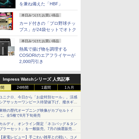
を兼ね備えた「HBF」
本日みつけたお買い得品
カード付きの「プロ野球チッ
プス」が24袋セットでオトク
本日みつけたお買い得品
熱風で揚げ物を調理する
COSORIのエアフライヤーが
2,000円引き
Impress Watchシリーズ 人気記事
時間
24時間
1週間
1カ月
ユニクロ、今日から「お盆特別セール」。涼感
シアサッカーワンピース待望値下げ、撥水ギア
ショーツは1990円に
東映の歴代オープニング映像がカプセルトイ
に。全5種で8月下旬発売
カルディ、オンライン限定「ネコバッグ＆タン
ブラーセット」を一般販売。7月の抽選販売の
当選無効分
【家電レビュー】手ごわい雑草との戦い、コメ