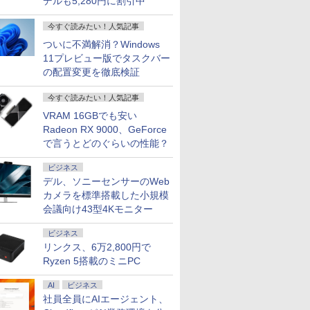
デルも5,280円に割引中
今すぐ読みたい！人気記事
ついに不満解消？Windows
11プレビュー版でタスクバー
の配置変更を徹底検証
今すぐ読みたい！人気記事
VRAM 16GBでも安い
Radeon RX 9000、GeForce
で言うとどのぐらいの性能？
ビジネス
デル、ソニーセンサーのWeb
カメラを標準搭載した小規模
会議向け43型4Kモニター
ビジネス
リンクス、6万2,800円で
Ryzen 5搭載のミニPC
AI
ビジネス
社員全員にAIエージェント、