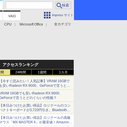
Impress サイト
全カテゴリ
CPU
Microsoft Office
アクセスランキング
時間
24時間
1週間
1カ月
【今すぐ読みたい！人気記事】VRAM 16GBで
も安いRadeon RX 9000、GeForceで言うとど
のぐらいの性能？ - PC Watch
VRAM 16GBでも安いRadeon RX 9000、
GeForceで言うとどのぐらいの性能？
【本日みつけたお買い得品】ロジクールのコン
パクトキーボードが3,720円引き。Bluetoothで3
台接続対応
【本日みつけたお買い得品】ロジクールの高級
マウス「MX MASTER 4」が最安値！Amazonで
3千円弱の割引