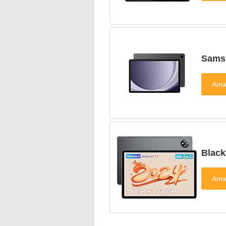
Sams
Black