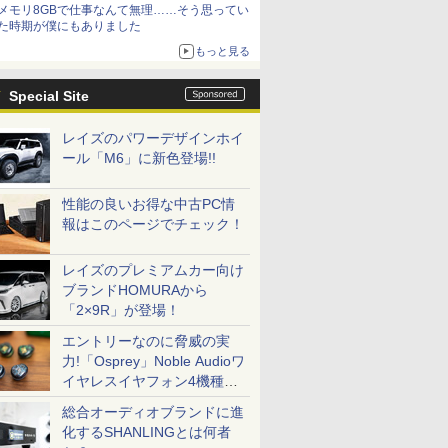
メモリ8GBで仕事なんて無理……そう思ってい
た時期が僕にもありました
もっと見る
Special Site
レイズのパワーデザインホイ
ール「M6」に新色登場!!
性能の良いお得な中古PC情
報はこのページでチェック！
レイズのプレミアムカー向け
ブランドHOMURAから
「2×9R」が登場！
エントリーなのに脅威の実
力!「Osprey」Noble Audioワ
イヤレスイヤフォン4機種を
一気に聴く
総合オーディオブランドに進
化するSHANLINGとは何者