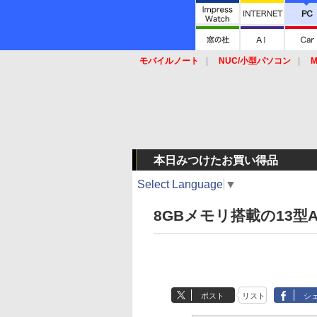
モバイルノート
NUC/小型パソコン
M
SSD
キーボード
マウス
本日みつけたお買い得品
Select Language
▼
8GBメモリ搭載の13型A
ポスト
リスト
シ