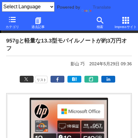
Powered by
Translate
本日みつけたお買い得品
カテゴリ
過去記事
検索
Impressサイト
957gと軽量な13.3型モバイルノートが約3万円オ
フ
影山 巧
2024年5月29日 09:36
リスト