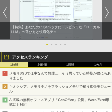
【特集】あなたのPCスペックにドンピシャな「ローカル
LLM」の選び方と快適化テク
●
●
●
●
●
アクセスランキング
1時間
24時間
1週間
1カ月
メモリ8GBで仕事なんて無理……そう思っていた時期が僕にもあ
りました
キオクシア、メモリ不足をフラッシュメモリで補う拡張モジュー
ル
AI搭載の無料オフィスアプリ「GenOffice」公開。Word/Excel形
式にも対応