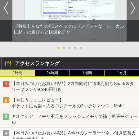
【特集】あなたのPCスペックにドンピシャな「ローカル
LLM」の選び方と快適化テク
●
●
●
●
●
アクセスランキング
1時間
24時間
1週間
1カ月
【本日みつけたお買い得品】2方向同時に送風可能なShark製タ
ワーファンが9,940円引き
【やじうまミニレビュー】
ポケットにも楽々入るロジクールの2つ折りマウス「Mobi
Fold」。その気になるギミックとは？
キオクシア、メモリ不足をフラッシュメモリで補う拡張モジュー
ル
【本日みつけたお買い得品】Ankerのソーラーパネル付き監視カ
メラが4千円引き