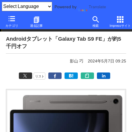
Powered by
Translate
本日みつけたお買い得品
カテゴリ
過去記事
検索
Impressサイト
Androidタブレット「Galaxy Tab S9 FE」が約5
千円オフ
影山 巧
2024年5月7日 09:25
リスト