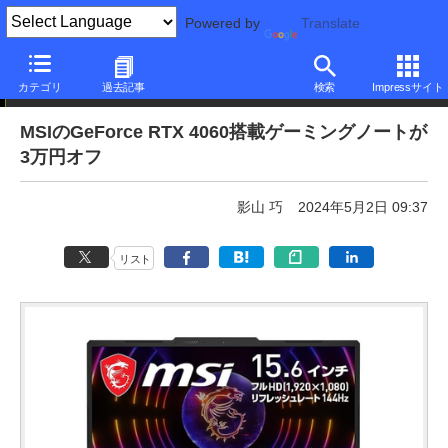
Powered by
Translate
本日みつけたお買い得品
カテゴリ
過去記事
検索
Impressサイト
MSIのGeForce RTX 4060搭載ゲーミングノートが
3万円オフ
影山 巧
2024年5月2日 09:37
リスト