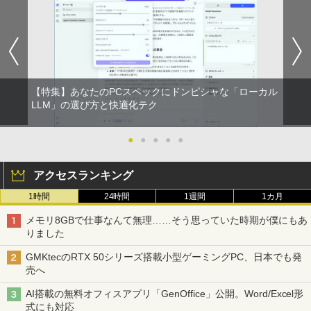
【特集】あなたのPCスペックにドンピシャな「ローカル
LLM」の選び方と快適化テク
●
●
●
●
●
アクセスランキング
1時間
24時間
1週間
1カ月
メモリ8GBで仕事なんて無理……そう思っていた時期が僕にもあ
りました
GMKtecのRTX 50シリーズ搭載小型ゲーミングPC、日本でも発
売へ
AI搭載の無料オフィスアプリ「GenOffice」公開。Word/Excel形
式にも対応