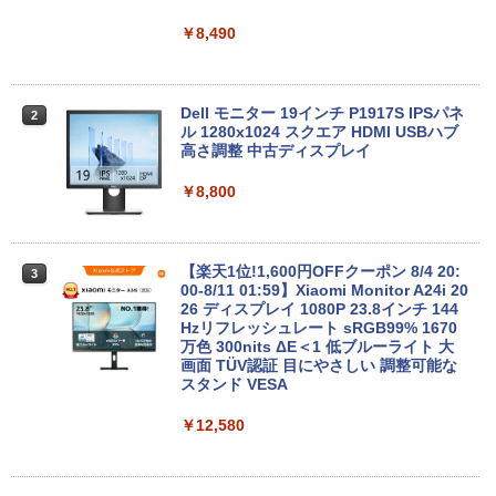
￥13,900
￥10,000
￥8,490
＼8月限定エントリーでP10倍／【中古】
【マラソンセール期間中ポイント5倍】中
Dell モニター 19インチ P1917S IPSパネ
2
2
2
ノートパソコン windows11 office付き
古デスクトップパソコン 第8世代 Core i5
ル 1280x1024 スクエア HDMI USBハブ
Lenovo レノボ ThinkPad L390 20NSS2
Windows11 高速SSD128GB メモリ8GB
高さ調整 中古ディスプレイ
5A00 Core i5 8世代 メモリー8GB 高速S
Type-C DisplayPort Lenovo ThinkStat
SD256GB 整備済み品 pc win11 os 中古
ion P330 初期設定済 すぐ使える 90日保
￥8,800
パソコン すぐ使える オフィス付きPC 送
証 送料無料
料無料
￥12,980
￥22,770
【楽天1位!1,600円OFFクーポン 8/4 20:
3
00-8/11 01:59】Xiaomi Monitor A24i 20
26 ディスプレイ 1080P 23.8インチ 144
【エントリーでポイント100％還元のチ
Hzリフレッシュレート sRGB99% 1670
3
ノートパソコン Surface Pro 5 高性能第
ャンス】GMKtec ミニpc G3S【Intel N9
万色 300nits ΔE＜1 低ブルーライト 大
3
7世代Core i5-7300U WEBカメラ内蔵 Wi
5 DDR4 8GB 256GB/512GB SSD】 4コ
画面 TÜV認証 目にやさしい 調整可能な
ndows 11 Pro MS 0ffice 2024選択可 1
ア 4スレッド mini pc Windows11 Pro
スタンド VESA
2.3型 2K液晶(2560x1440) Wi-Fi Mini-D
最大3.4GHz WIFI5 BT5.0 小型 M.2 2242
P Bluetooth SurfaceConnect USB3.0
ミニパソコン 2画面 超静音 超軽量 高性
￥12,580
能 みにpc nucbox 省エネ 小型 コンパク
ト
￥24,890