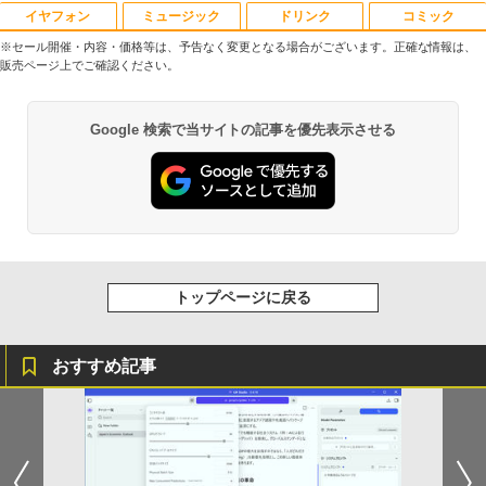
イヤフォン
ミュージック
ドリンク
コミック
【送料無料】感動する地図帖 世界って面
1
白い!となる100テーマ／イアン・ライト
※セール開催・内容・価格等は、予告なく変更となる場合がございます。正確な情報は、
／Infographic．ly／片山美佳子
販売ページ上でご確認ください。
Anker Soundcore P40i オフホワイト
BRUCE WAYNE feat. Flo Milli, ATL Jacob
【Amazon.co.jp限定】 い・ろ・は・す 2L P
薬屋のひとりごと 17巻 (デジタル版ビッグガ
￥2,420
[Explicit]
ET ラベルレス ×8本
ンガンコミックス)
Google 検索で当サイトの記事を優先表示させる
￥7,990
￥250
￥1,112
￥770
誤謬論入門[本/雑誌] 優れた議論の実践ガ
2
イド / T・エドワード・デイマー/著 小西
卓三/監訳 今村真由子/訳
Anker Soundcore P31i ブラック
BRUCE WAYNE feat. Flo Milli, ATL Jacob
by Amazon 天然水 ラベルレス 500ml ×24本
異世界居酒屋「のぶ」(22) (角川コミックス・
[Explicit]
富士山の天然水 バナジウム含有 水 ミネラル
エース)
￥3,520
ウォーター ペットボトル 静岡県産 500ミリリ
￥5,990
ットル (Smart Basic)
￥250
￥832
トップページに戻る
￥1,380
Aランクパーティを離脱した俺は、元教
3
え子たちと迷宮深部を目指す。（13）
おすすめ記事
Anker Soundcore Liberty 5 アプリコットピ
On My Road (Stadium ver.)
ONE PIECE モノクロ版 115 (ジャンプコミッ
【電子書籍】[ ユーリ ]
ンク
クスDIGITAL)
by Amazon 炭酸水 ラベルレス 500ml ×24本
強炭酸水 ペットボトル 500ミリリットル (Sm
￥250
￥792
art Basic)
￥-
￥594
￥1,625