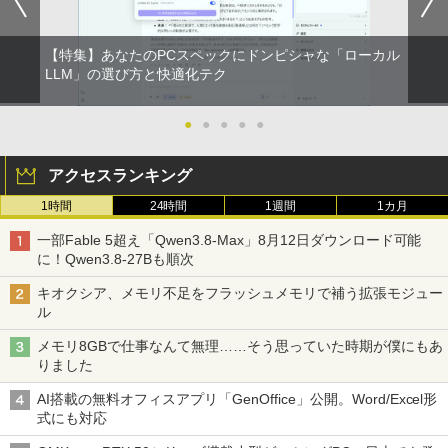
★8月中旬発送予定★ 宇宙兄弟 全巻セ
4
【2026年アップグレード版】AOKIMI ワイヤ
On My Road (Stadium ver.)
HUNTER×HUNTER モノクロ版 39 (ジャンプ
ット（全46巻）
レスイヤホン bluetooth イヤホン V12 小型
コミックスDIGITAL)
by Amazon 天然水ラベルレス 2L×9本
軽量 ブルートゥースHi-Fi 最大36時間再生 ぶ
￥250
【特集】あなたのPCスペックにドンピシャな「ローカル
￥41,225
るーとゅーす コードレス ENCノイズキャン
￥572
LLM」の選び方と快適化テク
￥1,117
セリング 自動ペアリング Type-C充電 マイク
付き 防水 タッチ式音量調整 スポーツ/通勤/通
学/WEB会議(ホワイト)
●
●
●
●
●
BUGS LIFE
スーパーの裏でヤニ吸うふたり 9巻 (デジタル
乙女ゲー世界はモブに厳しい世界です
5
￥1,964
版ビッグガンガンコミックス)
コカ・コーラ やかんの麦茶 from 爽健美茶 ラ
【共和国編】 02 【電子書籍】[ 三
アクセスランキング
ベルレス 650mlPET×24本
￥250
嶋 与夢 ]
￥810
1時間
24時間
1週間
1カ月
Xiaomi シャオミ REDMI Buds 8 Lite ワイヤ
￥2,009
￥924
レスイヤホン Bluetooth 5.4 ノイズキャンセ
一部Fable 5超え「Qwen3.8-Max」8月12日ダウンロード可能
リング ANC 36時間再生
に！Qwen3.8-27Bも順次
￥2,980
キオクシア、メモリ不足をフラッシュメモリで補う拡張モジュー
ル
メモリ8GBで仕事なんて無理……そう思っていた時期が僕にもあ
りました
AI搭載の無料オフィスアプリ「GenOffice」公開。Word/Excel形
式にも対応