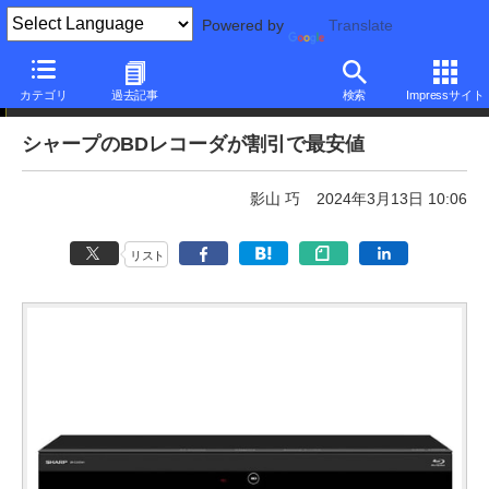
Powered by
Translate
本日みつけたお買い得品
カテゴリ
過去記事
検索
Impressサイト
シャープのBDレコーダが割引で最安値
影山 巧
2024年3月13日 10:06
リスト