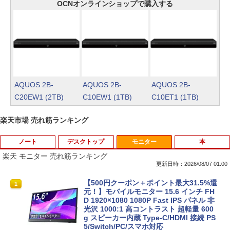
OCNオンラインショップで購入する
AQUOS 2B-
AQUOS 2B-
AQUOS 2B-
C20EW1 (2TB)
C10EW1 (1TB)
C10ET1 (1TB)
楽天市場 売れ筋ランキング
ノート
デスクトップ
モニター
本
楽天 モニター 売れ筋ランキング
更新日時：2026/08/07 01:00
中古ノートパソコン 新生活セット 2026
【訳あり品】中古パソコン | NEC | Mate
【500円クーポン＋ポイント最大31.5%還
1
1
1
Windows11搭載 Office付き 15.6型 大手
MKM34B-1 | Windows11 | デスクトップ
元！】モバイルモニター 15.6 インチ FH
メーカー 第6〜8世代 Core i3/i5 メモリ8
| 一年保証 | 第7世代 | Core i5 7500 3.4
D 1920×1080 1080P Fast IPS パネル 非
GB SSD最大1TB 高速SSD搭載 初期設定
(〜最大3.8)GHz | MEM:8GB | SSD:256G
光沢 1000:1 高コントラスト 超軽量 600
済み テレワーク応援 在宅勤務 学生向け
B | DVD-ROM | 無線LAN:あり | Win11Pr
g スピーカー内蔵 Type-C/HDMI 接続 PS
FU25-repc ノートPC 中古パソコン
o64bit
5/Switch/PC/スマホ対応