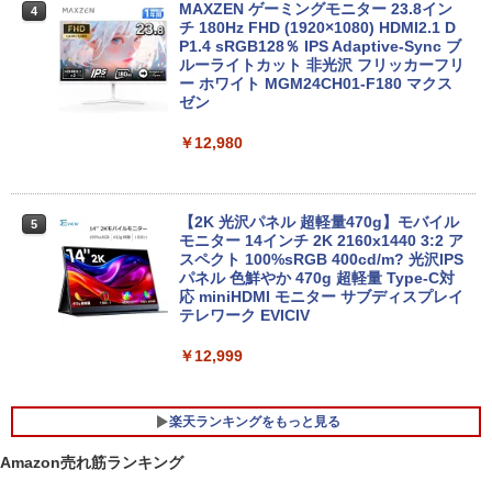
￥51,505
MAXZEN ゲーミングモニター 23.8イン
4
チ 180Hz FHD (1920×1080) HDMI2.1 D
MS Office 2024 H&B 搭載｜中古ノート
P1.4 sRGB128％ IPS Adaptive-Sync ブ
4
パソコン Windows11 Office付｜Dynab
ルーライトカット 非光沢 フリッカーフリ
ook B55M Core i5 第8世代 8265U メモ
【中古】HP Pro Mini 400 G9 Core i5-12
ー ホワイト MGM24CH01-F180 マクス
4
リ 8GB SSD 256GB 15.6型 WEBカメラ
500T メモリ16GB SSD256GB Windows
ゼン
テンキー HDMI 無線 Wi-Fi 整備済み 新品
11Pro 省スペース 小型 デスクトップPC
無線マウス セキュリティソフト 無料プレ
￥12,980
ゼント
￥49,500
￥29,800
【2K 光沢パネル 超軽量470g】モバイル
5
【展示品・代引不可】 富士通 FUJITSU
モニター 14インチ 2K 2160x1440 3:2 ア
5
デスクトップPC FMV Desktop Fシリー
スペクト 100%sRGB 400cd/m? 光沢IPS
MS Office 2024 H&B 搭載｜14型 WEB
ズ F55-K1 23.8型/ Core i5-1235U/ メモ
パネル 色鮮やか 470g 超軽量 Type-C対
5
カメラ 指紋認証 搭載モデル｜中古 ノー
リ 16GB/ SSD 512GB/ Windows 11/ 20
応 miniHDMI モニター サブディスプレイ
トパソコン Windows11 Office 付き｜D
24 Office付き/ 2025年1月モデル
テレワーク EVICIV
ell Latitude 5400｜Core i5 第8世代 以
降 1.60GHz 4コア 8スレッド メモリ 8G
￥149,800
￥12,999
B SSD 256GB｜中古パソコン 中古ノー
トパソコン 中古PC
楽天ランキングをもっと見る
￥29,800
Amazon売れ筋ランキング