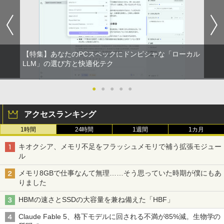
【特集】あなたのPCスペックにドンピシャな「ローカル
LLM」の選び方と快適化テク
●
●
●
●
●
アクセスランキング
1時間
24時間
1週間
1カ月
キオクシア、メモリ不足をフラッシュメモリで補う拡張モジュー
ル
メモリ8GBで仕事なんて無理……そう思っていた時期が僕にもあ
りました
HBMの速さとSSDの大容量を兼ね備えた「HBF」
Claude Fable 5、格下モデルに回される不満が85%減。生物学の