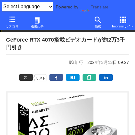
Powered by
Translate
本日みつけたお買い得品
カテゴリ
過去記事
検索
Impressサイト
GeForce RTX 4070搭載ビデオカードが約2万3千
円引き
影山 巧
2024年3月13日 09:27
リスト