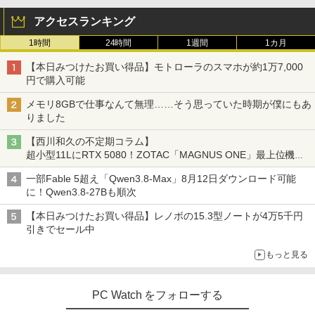
アクセスランキング
1時間
24時間
1週間
1カ月
【本日みつけたお買い得品】モトローラのスマホが約1万7,000
円で購入可能
メモリ8GBで仕事なんて無理……そう思っていた時期が僕にもあ
りました
【西川和久の不定期コラム】
超小型11LにRTX 5080！ZOTAC「MAGNUS ONE」最上位機の
実力を探る
一部Fable 5超え「Qwen3.8-Max」8月12日ダウンロード可能
に！Qwen3.8-27Bも順次
【本日みつけたお買い得品】レノボの15.3型ノートが4万5千円
引きでセール中
もっと見る
PC Watch をフォローする