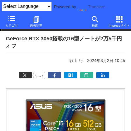
Powered by
Translate
本日みつけたお買い得品
カテゴリ
過去記事
検索
Impressサイト
GeForce RTX 3050搭載の16型ノートが2万5千円
オフ
影山 巧
2024年3月2日 10:45
リスト