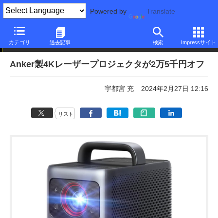
Powered by
Translate
本日みつけたお買い得品
カテゴリ
過去記事
検索
Impressサイト
Anker製4Kレーザープロジェクタが2万5千円オフ
宇都宮 充
2024年2月27日 12:16
リスト