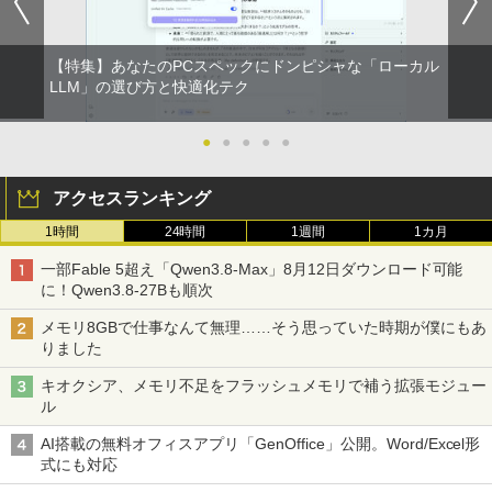
【特集】あなたのPCスペックにドンピシャな「ローカル
LLM」の選び方と快適化テク
●
●
●
●
●
アクセスランキング
1時間
24時間
1週間
1カ月
一部Fable 5超え「Qwen3.8-Max」8月12日ダウンロード可能
に！Qwen3.8-27Bも順次
メモリ8GBで仕事なんて無理……そう思っていた時期が僕にもあ
りました
キオクシア、メモリ不足をフラッシュメモリで補う拡張モジュー
ル
AI搭載の無料オフィスアプリ「GenOffice」公開。Word/Excel形
式にも対応